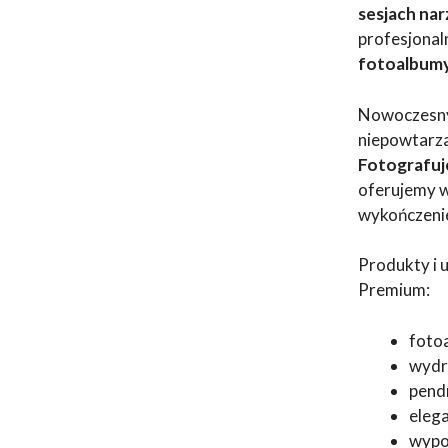
sesjach na
profesjona
fotoalbumy,
Nowoczesny 
niepowtarza
Fotografuj
oferujemy w
wykończeni
Produkty i 
Premium:
fotoa
wydru
pend
eleg
wypoż