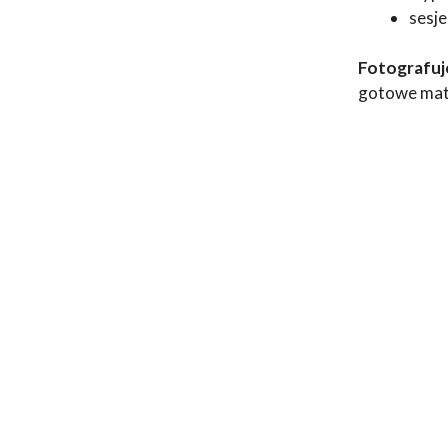
sesje
Fotografuje
gotowe mate