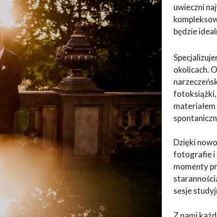
uwieczni naj
kompleksowe
będzie ide
Specjalizuj
okolicach. 
narzeczeńsk
fotoksiążki
materiałem 
spontaniczn
Dzięki now
fotografie 
momenty prz
staranności
sesje studyj
Z nami każd