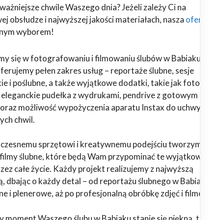
ważniejsze chwile Waszego dnia? Jeżeli zależy Ci na
j obsłudze i najwyższej jakości materiałach, nasza
oferta
alnym wyborem!
emy się w fotografowaniu i filmowaniu ślubów w Babiaku i
Oferujemy pełen zakres usług – reportaże ślubne, sesje
ie i poślubne, a także wyjątkowe dodatki, takie jak fotoalbu
, eleganckie pudełka z wydrukami, pendrive z gotowym
oraz możliwość wypożyczenia aparatu Instax do uchwyceni
ych chwil.
oczesnemu sprzętowi i kreatywnemu podejściu tworzymy
i filmy ślubne, które będą Wam przypominać te wyjątkowe
ez całe życie. Każdy projekt realizujemy z najwyższą
ą, dbając o każdy detal – od reportażu ślubnego w Babiaku, p
ne i plenerowe, aż po profesjonalną obróbkę zdjęć i filmów.
y moment Waszego ślubu w Babiaku stanie się piękną, trwałą