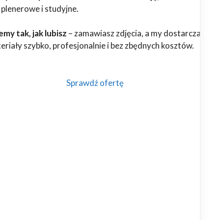
 plenerowe i studyjne.
my tak, jak lubisz
– zamawiasz zdjęcia, a my dostarczamy
riały szybko, profesjonalnie i bez zbędnych kosztów.
Sprawdź ofertę