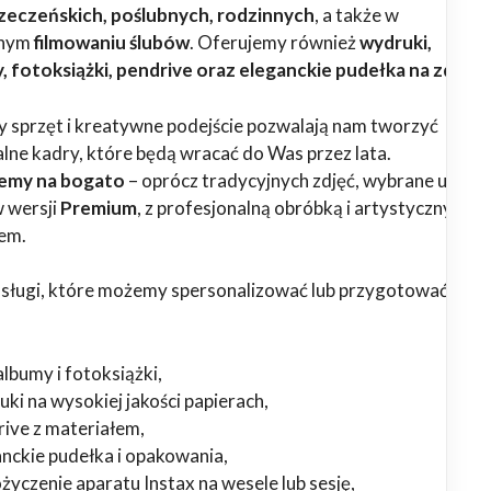
rzeczeńskich, poślubnych, rodzinnych
, a także w
lnym
filmowaniu ślubów
. Oferujemy również
wydruki,
 fotoksiążki, pendrive oraz eleganckie pudełka na zdjęci
sprzęt i kreatywne podejście pozwalają nam tworzyć
lne kadry, które będą wracać do Was przez lata.
emy na bogato
– oprócz tradycyjnych zdjęć, wybrane usługi
 wersji
Premium
, z profesjonalną obróbką i artystycznym
em.
usługi, które możemy spersonalizować lub przygotować w we
lbumy i fotoksiążki,
ki na wysokiej jakości papierach,
rive z materiałem,
anckie pudełka i opakowania,
yczenie aparatu Instax na wesele lub sesję,