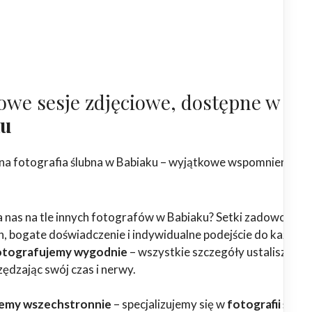
owe sesje zdjęciowe, dostępne w
ku
na fotografia ślubna w Babiaku – wyjątkowe wspomnienia na
 nas na tle innych fotografów w Babiaku? Setki zadowolony
, bogate doświadczenie i indywidualne podejście do każdej
otografujemy wygodnie
– wszystkie szczegóły ustalisz z na
zędzając swój czas i nerwy.
emy wszechstronnie
– specjalizujemy się w
fotografii ślubn