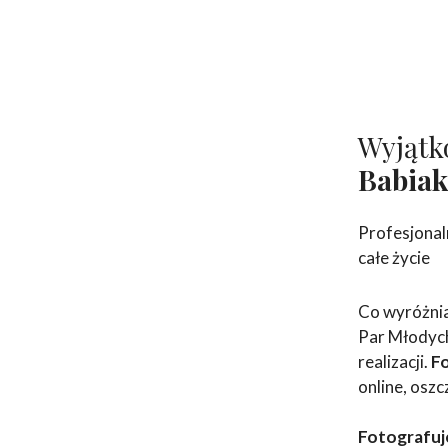
Wyjątk
Babia
Profesjonal
całe życie
Co wyróżnia
Par Młodych
realizacji.
F
online, oszc
Fotografuj