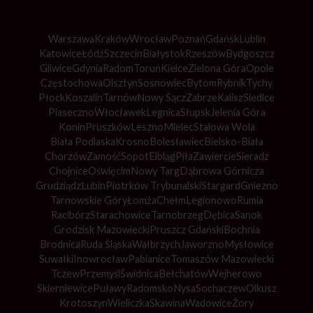
Warszawa
Kraków
Wrocław
Poznań
Gdańsk
Lublin
Katowice
Łódź
Szczecin
Białystok
Rzeszów
Bydgoszcz
Gliwice
Gdynia
Radom
Toruń
Kielce
Zielona Góra
Opole
Częstochowa
Olsztyn
Sosnowiec
Bytom
Rybnik
Tychy
Płock
Koszalin
Tarnów
Nowy Sącz
Zabrze
Kalisz
Siedlce
Piaseczno
Włocławek
Legnica
Słupsk
Jelenia Góra
Konin
Pruszków
Leszno
Mielec
Stalowa Wola
Biała Podlaska
Krosno
Bolesławiec
Bielsko-Biała
Chorzów
Zamość
Sopot
Elbląg
Piła
Zawiercie
Sieradz
Chojnice
Oświęcim
Nowy Targ
Dąbrowa Górnicza
Grudziądz
Lubin
Piotrków Trybunalski
Stargard
Gniezno
Tarnowskie Góry
Łomża
Chełm
Legionowo
Rumia
Racibórz
Starachowice
Tarnobrzeg
Dębica
Sanok
Grodzisk Mazowiecki
Pruszcz Gdański
Bochnia
Brodnica
Ruda Śląska
Wałbrzych
Jaworzno
Mysłowice
Suwałki
Inowrocław
Pabianice
Tomaszów Mazowiecki
Tczew
Przemyśl
Świdnica
Bełchatów
Wejherowo
Skierniewice
Puławy
Radomsko
Nysa
Sochaczew
Olkusz
Krotoszyn
Wieliczka
Skawina
Wadowice
Żory