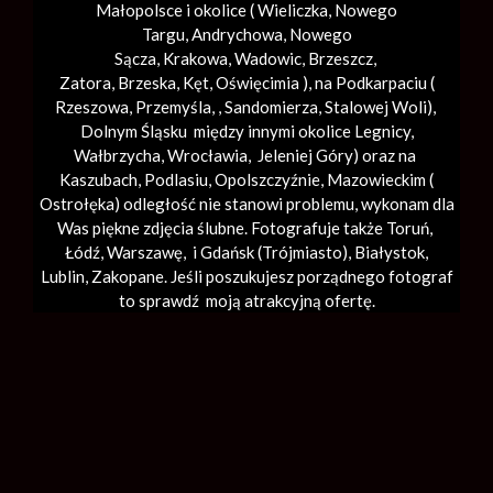
Małopolsce i okolice (
Wieliczka
, Nowego
Targu,
Andrychowa
, Nowego
Sącza,
Krakowa
,
Wadowic
,
Brzeszcz
,
Zatora,
Brzeska
,
Kęt
,
Oświęcimia
), na Podkarpaciu (
Rzeszowa, Przemyśla, ,
Sandomierza
,
Stalowej Woli
),
Dolnym Śląsku między innymi okolice Legnicy,
Wałbrzycha,
Wrocławia
, Jeleniej Góry) oraz na
Kaszubach, Podlasiu, Opolszczyźnie, Mazowieckim (
Ostrołęka) odległość nie stanowi problemu, wykonam dla
Was piękne zdjęcia ślubne. Fotografuje także Toruń,
Łódź,
Warszawę
, i Gdańsk (
Trójmiasto
), Białystok,
Lublin,
Zakopane
. Jeśli poszukujesz porządnego fotograf
to sprawdź moją atrakcyjną ofertę.