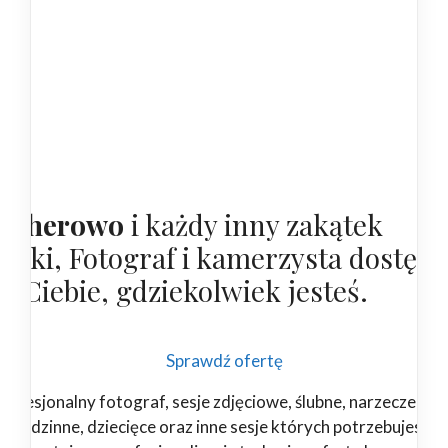
ejherowo
i każdy inny zakątek
olski, Fotograf i kamerzysta dostępn
la Ciebie, gdziekolwiek jesteś.
Sprawdź ofertę
rofesjonalny fotograf, sesje zdjęciowe, ślubne, narzeczeński
rodzinne, dziecięce oraz inne sesje których potrzebujesz.