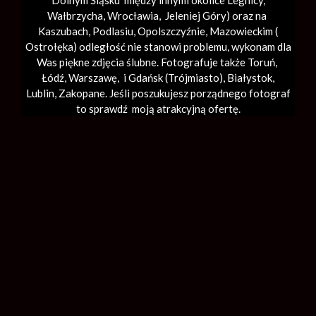
Dolnym Śląsku między innymi okolice Legnicy,
Wałbrzycha,
Wrocławia
, Jeleniej Góry) oraz na
Kaszubach, Podlasiu, Opolszczyźnie, Mazowieckim (
Ostrołęka) odległość nie stanowi problemu, wykonam dla
Was piękne zdjęcia ślubne. Fotografuje także Toruń,
Łódź,
Warszawę
, i Gdańsk (
Trójmiasto
), Białystok,
Lublin,
Zakopane
. Jeśli poszukujesz porządnego fotograf
to sprawdź moją atrakcyjną ofertę.