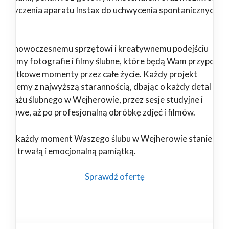
pożyczenia aparatu Instax do uchwycenia spontanicznych
il.
ięki nowoczesnemu sprzętowi i kreatywnemu podejściu
orzymy fotografie i filmy ślubne, które będą Wam przypomi
 wyjątkowe momenty przez całe życie. Każdy projekt
alizujemy z najwyższą starannością, dbając o każdy detal – od
portażu ślubnego w Wejherowie, przez sesje studyjne i
enerowe, aż po profesjonalną obróbkę zdjęć i filmów.
nami każdy moment Waszego ślubu w Wejherowie stanie się
ękną, trwałą i emocjonalną pamiątką.
Sprawdź ofertę