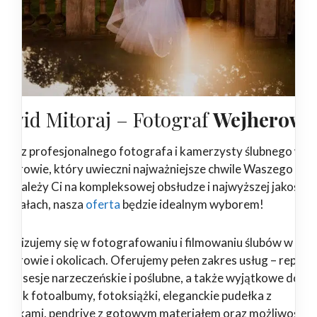
awid Mitoraj – Fotograf
Wejherowo
ukasz profesjonalnego fotografa i kamerzysty ślubnego w
jherowie, który uwieczni najważniejsze chwile Waszego dni
żeli zależy Ci na kompleksowej obsłudze i najwyższej jakości
teriałach, nasza
oferta
będzie idealnym wyborem!
ecjalizujemy się w fotografowaniu i filmowaniu ślubów w
jherowie i okolicach. Oferujemy pełen zakres usług – report
ubne, sesje narzeczeńskie i poślubne, a także wyjątkowe dodat
kie jak fotoalbumy, fotoksiążki, eleganckie pudełka z
drukami, pendrive z gotowym materiałem oraz możliwość