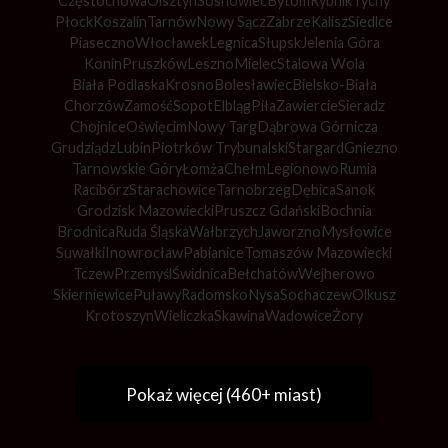
Częstochowa
Olsztyn
Sosnowiec
Bytom
Rybnik
Tychy
Płock
Koszalin
Tarnów
Nowy Sącz
Zabrze
Kalisz
Siedlce
Piaseczno
Włocławek
Legnica
Słupsk
Jelenia Góra
Konin
Pruszków
Leszno
Mielec
Stalowa Wola
Biała Podlaska
Krosno
Bolesławiec
Bielsko-Biała
Chorzów
Zamość
Sopot
Elbląg
Piła
Zawiercie
Sieradz
Chojnice
Oświęcim
Nowy Targ
Dąbrowa Górnicza
Grudziądz
Lubin
Piotrków Trybunalski
Stargard
Gniezno
Tarnowskie Góry
Łomża
Chełm
Legionowo
Rumia
Racibórz
Starachowice
Tarnobrzeg
Dębica
Sanok
Grodzisk Mazowiecki
Pruszcz Gdański
Bochnia
Brodnica
Ruda Śląska
Wałbrzych
Jaworzno
Mysłowice
Suwałki
Inowrocław
Pabianice
Tomaszów Mazowiecki
Tczew
Przemyśl
Świdnica
Bełchatów
Wejherowo
Skierniewice
Puławy
Radomsko
Nysa
Sochaczew
Olkusz
Krotoszyn
Wieliczka
Skawina
Wadowice
Żory
Pokaż więcej (460+ miast)