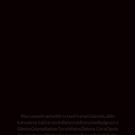
Warszawa
Kraków
Wrocław
Poznań
Gdańsk
Lublin
Katowice
Łódź
Szczecin
Białystok
Rzeszów
Bydgoszcz
Gliwice
Gdynia
Radom
Toruń
Kielce
Zielona Góra
Opole