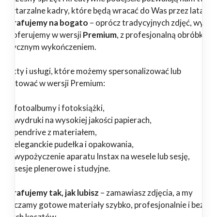
epowtarzalne kadry, które będą wracać do Was przez lata.
tografujemy na bogato
– oprócz tradycyjnych zdjęć, wybr
ługi oferujemy w wersji
Premium
, z profesjonalną obróbką i
tystycznym wykończeniem.
odukty i usługi, które możemy spersonalizować lub
zygotować w wersji Premium:
fotoalbumy i fotoksiążki,
wydruki na wysokiej jakości papierach,
pendrive z materiałem,
eleganckie pudełka i opakowania,
wypożyczenie aparatu Instax na wesele lub sesję,
sesje plenerowe i studyjne.
tografujemy tak, jak lubisz
– zamawiasz zdjęcia, a my
starczamy gotowe materiały szybko, profesjonalnie i bez
ędnych kosztów.