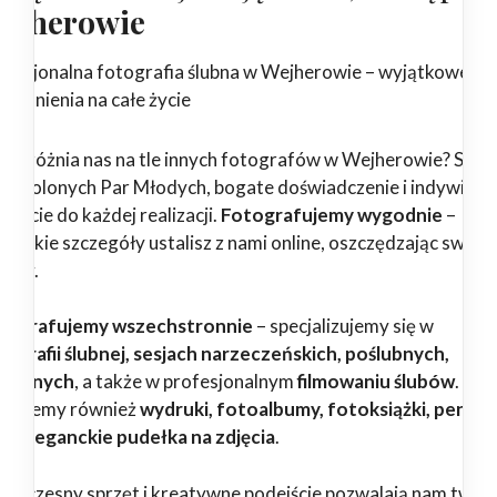
ejherowie
ofesjonalna fotografia ślubna w Wejherowie – wyjątkowe
pomnienia na całe życie
 wyróżnia nas na tle innych fotografów w Wejherowie? Setki
dowolonych Par Młodych, bogate doświadczenie i indywidua
ejście do każdej realizacji.
Fotografujemy wygodnie
–
zystkie szczegóły ustalisz z nami online, oszczędzając swój c
erwy.
tografujemy wszechstronnie
– specjalizujemy się w
tografii ślubnej, sesjach narzeczeńskich, poślubnych,
dzinnych
, a także w profesjonalnym
filmowaniu ślubów
.
erujemy również
wydruki, fotoalbumy, fotoksiążki, pendri
az eleganckie pudełka na zdjęcia
.
woczesny sprzęt i kreatywne podejście pozwalają nam twor