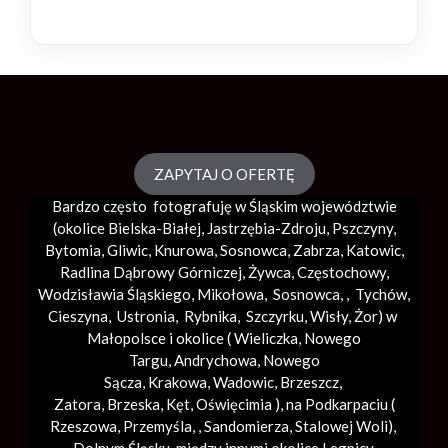
ZAPYTAJ O OFERTĘ
Bardzo często fotografuję w Śląskim województwie
(okolice
Bielska-Białej
, Jastrzębia-Zdroju, Pszczyny,
Bytomia, Gliwic, Knurowa, Sosnowca, Zabrza,
Katowic
,
Radlina Dąbrowy Górniczej, Żywca, Częstochowy,
Wodzisławia Śląskiego, Mikołowa, Sosnowca, , Tychów,
Cieszyna, Ustronia, Rybnika, Szczyrku, Wisły, Żor) w
Małopolsce i okolice (
Wieliczka
, Nowego
Targu,
Andrychowa
, Nowego
Sącza,
Krakowa
,
Wadowic
,
Brzeszcz
,
Zatora,
Brzeska
,
Kęt
,
Oświęcimia
), na Podkarpaciu (
Rzeszowa, Przemyśla, ,
Sandomierza
,
Stalowej Woli
),