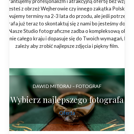
Gwarantujemy profesjonalizm i atrakcyjną ofertę bez względ
jesteś z obrzeż Wejherowie czy innego zakątka Polski.
zerwujemy terminy na 2-3 lata do przodu, ale jeśli potrzebuj
tografa już teraz to skontaktuj się z nami bo jesteśmy dostę
4/7. Nasze Studio fotograficzne zadba o kompleksową obsłu
 terenie całego kraju i dopasuje się do Twoich wymagań, bo 
zależy aby zrobić najlepsze zdjęcia i piękny film.
DAWID MITORAJ – FOTOGRAF
Wybierz najlepszego fotografa
Oferta