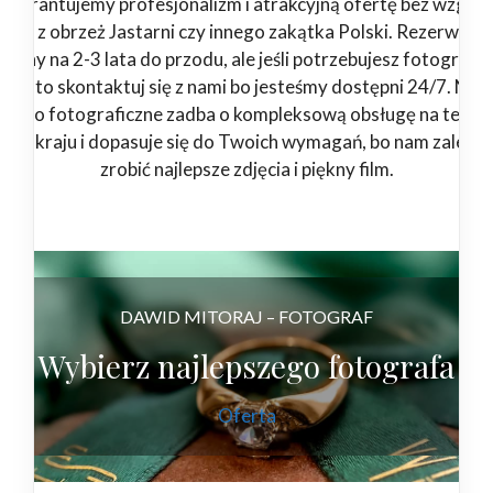
Gwarantujemy profesjonalizm i atrakcyjną ofertę bez względ
esteś z obrzeż Jastarni czy innego zakątka Polski. Rezerwuje
rminy na 2-3 lata do przodu, ale jeśli potrzebujesz fotografa 
eraz to skontaktuj się z nami bo jesteśmy dostępni 24/7. Nas
tudio fotograficzne zadba o kompleksową obsługę na teren
łego kraju i dopasuje się do Twoich wymagań, bo nam zależy 
zrobić najlepsze zdjęcia i piękny film.
DAWID MITORAJ – FOTOGRAF
Wybierz najlepszego fotografa
Oferta