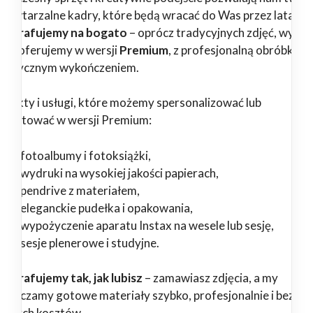
epowtarzalne kadry, które będą wracać do Was przez lata.
tografujemy na bogato
– oprócz tradycyjnych zdjęć, wybr
ługi oferujemy w wersji
Premium
, z profesjonalną obróbką i
tystycznym wykończeniem.
odukty i usługi, które możemy spersonalizować lub
zygotować w wersji Premium:
fotoalbumy i fotoksiążki,
wydruki na wysokiej jakości papierach,
pendrive z materiałem,
eleganckie pudełka i opakowania,
wypożyczenie aparatu Instax na wesele lub sesję,
sesje plenerowe i studyjne.
tografujemy tak, jak lubisz
– zamawiasz zdjęcia, a my
starczamy gotowe materiały szybko, profesjonalnie i bez
ędnych kosztów.