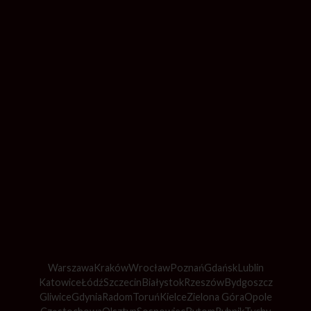
Warszawa
Kraków
Wrocław
Poznań
Gdańsk
Lublin
Katowice
Łódź
Szczecin
Białystok
Rzeszów
Bydgoszcz
Gliwice
Gdynia
Radom
Toruń
Kielce
Zielona Góra
Opole