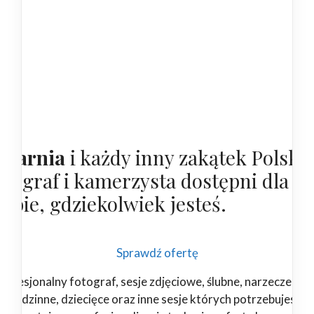
astarnia
i każdy inny zakątek Polski,
otograf i kamerzysta dostępni dla
iebie, gdziekolwiek jesteś.
Sprawdź ofertę
rofesjonalny fotograf, sesje zdjęciowe, ślubne, narzeczeński
rodzinne, dziecięce oraz inne sesje których potrzebujesz.