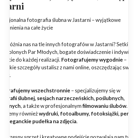
astarni
ofesjonalna fotografia ślubna w Jastarni – wyjątkowe
pomnienia na całe życie
 wyróżnia nas na tle innych fotografów w Jastarni? Setki
dowolonych Par Młodych, bogate doświadczenie i indywidua
ejście do każdej realizacji.
Fotografujemy wygodnie
–
zystkie szczegóły ustalisz z nami online, oszczędzając swój c
erwy.
tografujemy wszechstronnie
– specjalizujemy się w
tografii ślubnej, sesjach narzeczeńskich, poślubnych,
dzinnych
, a także w profesjonalnym
filmowaniu ślubów
.
erujemy również
wydruki, fotoalbumy, fotoksiążki, pendri
az eleganckie pudełka na zdjęcia
.
woczesny sprzęt i kreatywne podejście pozwalają nam twor