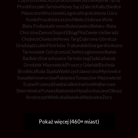
Częstochowa
Olsztyn
Sosnowiec
Bytom
Rybnik
Tychy
Płock
Koszalin
Tarnów
Nowy Sącz
Zabrze
Kalisz
Siedlce
Piaseczno
Włocławek
Legnica
Słupsk
Jelenia Góra
Konin
Pruszków
Leszno
Mielec
Stalowa Wola
Biała Podlaska
Krosno
Bolesławiec
Bielsko-Biała
Chorzów
Zamość
Sopot
Elbląg
Piła
Zawiercie
Sieradz
Chojnice
Oświęcim
Nowy Targ
Dąbrowa Górnicza
Grudziądz
Lubin
Piotrków Trybunalski
Stargard
Gniezno
Tarnowskie Góry
Łomża
Chełm
Legionowo
Rumia
Racibórz
Starachowice
Tarnobrzeg
Dębica
Sanok
Grodzisk Mazowiecki
Pruszcz Gdański
Bochnia
Brodnica
Ruda Śląska
Wałbrzych
Jaworzno
Mysłowice
Suwałki
Inowrocław
Pabianice
Tomaszów Mazowiecki
Tczew
Przemyśl
Świdnica
Bełchatów
Wejherowo
Skierniewice
Puławy
Radomsko
Nysa
Sochaczew
Olkusz
Krotoszyn
Wieliczka
Skawina
Wadowice
Żory
Pokaż więcej (460+ miast)