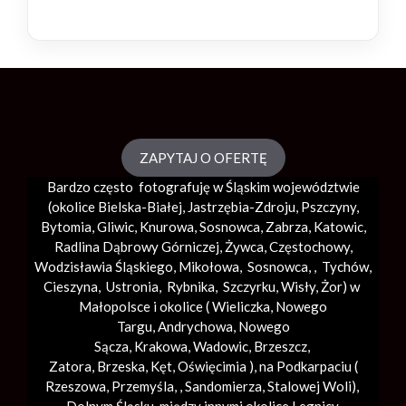
ZAPYTAJ O OFERTĘ
Bardzo często fotografuję w Śląskim województwie
(okolice
Bielska-Białej
, Jastrzębia-Zdroju, Pszczyny,
Bytomia, Gliwic, Knurowa, Sosnowca, Zabrza,
Katowic
,
Radlina Dąbrowy Górniczej, Żywca, Częstochowy,
Wodzisławia Śląskiego, Mikołowa, Sosnowca, , Tychów,
Cieszyna, Ustronia, Rybnika, Szczyrku, Wisły, Żor) w
Małopolsce i okolice (
Wieliczka
, Nowego
Targu,
Andrychowa
, Nowego
Sącza,
Krakowa
,
Wadowic
,
Brzeszcz
,
Zatora,
Brzeska
,
Kęt
,
Oświęcimia
), na Podkarpaciu (
Rzeszowa, Przemyśla, ,
Sandomierza
,
Stalowej Woli
),