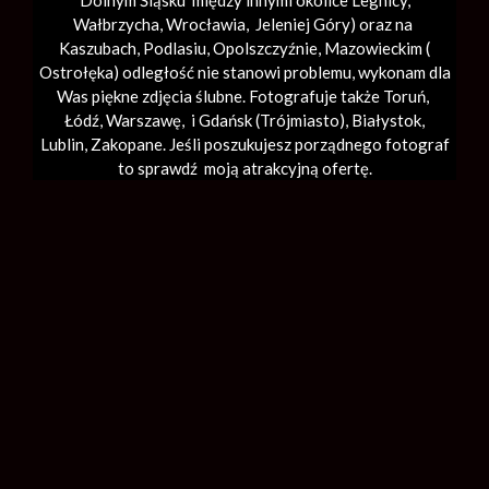
Dolnym Śląsku między innymi okolice Legnicy,
Wałbrzycha,
Wrocławia
, Jeleniej Góry) oraz na
Kaszubach, Podlasiu, Opolszczyźnie, Mazowieckim (
Ostrołęka) odległość nie stanowi problemu, wykonam dla
Was piękne zdjęcia ślubne. Fotografuje także Toruń,
Łódź,
Warszawę
, i Gdańsk (
Trójmiasto
), Białystok,
Lublin,
Zakopane
. Jeśli poszukujesz porządnego fotograf
to sprawdź moją atrakcyjną ofertę.