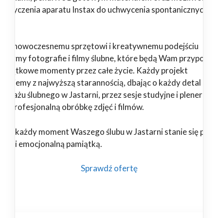
pożyczenia aparatu Instax do uchwycenia spontanicznych
il.
ięki nowoczesnemu sprzętowi i kreatywnemu podejściu
orzymy fotografie i filmy ślubne, które będą Wam przypomi
 wyjątkowe momenty przez całe życie. Każdy projekt
alizujemy z najwyższą starannością, dbając o każdy detal – od
portażu ślubnego w Jastarni, przez sesje studyjne i plenerowe
 po profesjonalną obróbkę zdjęć i filmów.
nami każdy moment Waszego ślubu w Jastarni stanie się pięk
wałą i emocjonalną pamiątką.
Sprawdź ofertę