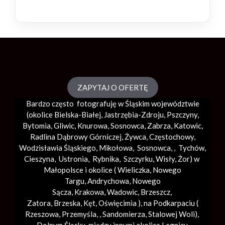
ZAPYTAJ O OFERTĘ
Bardzo często fotografuję w Śląskim województwie
(okolice
Bielska-Białej
, Jastrzębia-Zdroju, Pszczyny,
Bytomia, Gliwic, Knurowa, Sosnowca, Zabrza,
Katowic
,
Radlina Dąbrowy Górniczej, Żywca, Częstochowy,
Wodzisławia Śląskiego, Mikołowa, Sosnowca, , Tychów,
Cieszyna, Ustronia, Rybnika, Szczyrku, Wisły, Żor) w
Małopolsce i okolice (
Wieliczka
, Nowego
Targu,
Andrychowa
, Nowego
Sącza,
Krakowa
,
Wadowic
,
Brzeszcz
,
Zatora,
Brzeska
,
Kęt
,
Oświęcimia
), na Podkarpaciu (
Rzeszowa, Przemyśla, ,
Sandomierza
,
Stalowej Woli
),