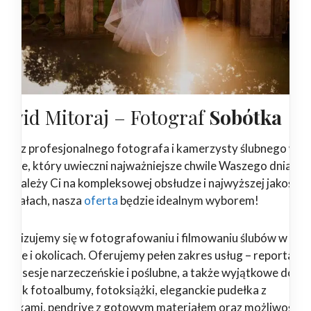
awid Mitoraj – Fotograf
Sobótka
ukasz profesjonalnego fotografa i kamerzysty ślubnego w
bótce, który uwieczni najważniejsze chwile Waszego dnia?
żeli zależy Ci na kompleksowej obsłudze i najwyższej jakości
teriałach, nasza
oferta
będzie idealnym wyborem!
ecjalizujemy się w fotografowaniu i filmowaniu ślubów w
bótce i okolicach. Oferujemy pełen zakres usług – reportaże
ubne, sesje narzeczeńskie i poślubne, a także wyjątkowe dodat
kie jak fotoalbumy, fotoksiążki, eleganckie pudełka z
drukami, pendrive z gotowym materiałem oraz możliwość