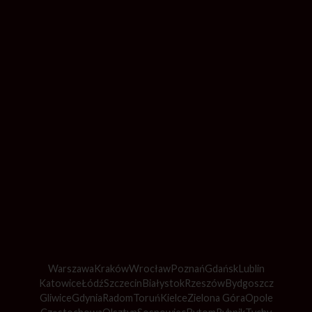
Warszawa
Kraków
Wrocław
Poznań
Gdańsk
Lublin
Katowice
Łódź
Szczecin
Białystok
Rzeszów
Bydgoszcz
Gliwice
Gdynia
Radom
Toruń
Kielce
Zielona Góra
Opole