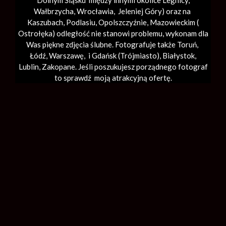
Dolnym Śląsku między innymi okolice Legnicy,
Wałbrzycha,
Wrocławia
, Jeleniej Góry) oraz na
Kaszubach, Podlasiu, Opolszczyźnie, Mazowieckim (
Ostrołęka) odległość nie stanowi problemu, wykonam dla
Was piękne zdjęcia ślubne. Fotografuje także Toruń,
Łódź,
Warszawę
, i Gdańsk (
Trójmiasto
), Białystok,
Lublin,
Zakopane
. Jeśli poszukujesz porządnego fotograf
to sprawdź moją atrakcyjną ofertę.