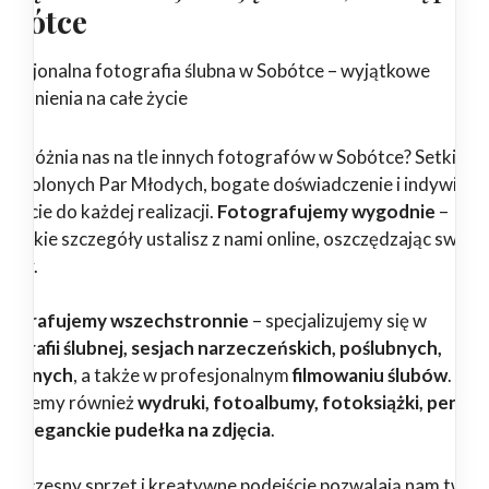
obótce
ofesjonalna fotografia ślubna w Sobótce – wyjątkowe
pomnienia na całe życie
 wyróżnia nas na tle innych fotografów w Sobótce? Setki
dowolonych Par Młodych, bogate doświadczenie i indywidua
ejście do każdej realizacji.
Fotografujemy wygodnie
–
zystkie szczegóły ustalisz z nami online, oszczędzając swój c
erwy.
tografujemy wszechstronnie
– specjalizujemy się w
tografii ślubnej, sesjach narzeczeńskich, poślubnych,
dzinnych
, a także w profesjonalnym
filmowaniu ślubów
.
erujemy również
wydruki, fotoalbumy, fotoksiążki, pendri
az eleganckie pudełka na zdjęcia
.
woczesny sprzęt i kreatywne podejście pozwalają nam twor