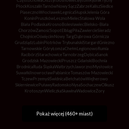
Częstochowa
Olsztyn
Sosnowiec
Bytom
Rybnik
Tychy
Płock
Koszalin
Tarnów
Nowy Sącz
Zabrze
Kalisz
Siedlce
Piaseczno
Włocławek
Legnica
Słupsk
Jelenia Góra
Konin
Pruszków
Leszno
Mielec
Stalowa Wola
Biała Podlaska
Krosno
Bolesławiec
Bielsko-Biała
Chorzów
Zamość
Sopot
Elbląg
Piła
Zawiercie
Sieradz
Chojnice
Oświęcim
Nowy Targ
Dąbrowa Górnicza
Grudziądz
Lubin
Piotrków Trybunalski
Stargard
Gniezno
Tarnowskie Góry
Łomża
Chełm
Legionowo
Rumia
Racibórz
Starachowice
Tarnobrzeg
Dębica
Sanok
Grodzisk Mazowiecki
Pruszcz Gdański
Bochnia
Brodnica
Ruda Śląska
Wałbrzych
Jaworzno
Mysłowice
Suwałki
Inowrocław
Pabianice
Tomaszów Mazowiecki
Tczew
Przemyśl
Świdnica
Bełchatów
Wejherowo
Skierniewice
Puławy
Radomsko
Nysa
Sochaczew
Olkusz
Krotoszyn
Wieliczka
Skawina
Wadowice
Żory
Pokaż więcej (460+ miast)