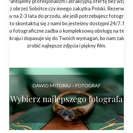
Gwarantujemy profesjonalizm i atrakcyjną ofertę bez względ
esteś z obrzeż Sobótce czy innego zakątka Polski. Rezerwuje
rminy na 2-3 lata do przodu, ale jeśli potrzebujesz fotografa 
eraz to skontaktuj się z nami bo jesteśmy dostępni 24/7. Nas
tudio fotograficzne zadba o kompleksową obsługę na teren
łego kraju i dopasuje się do Twoich wymagań, bo nam zależy 
zrobić najlepsze zdjęcia i piękny film.
DAWID MITORAJ – FOTOGRAF
Wybierz najlepszego fotografa
Oferta