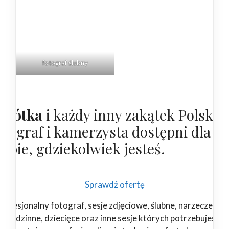
fotograf
ślubny
obótka
i każdy inny zakątek Polski,
otograf i kamerzysta dostępni dla
iebie, gdziekolwiek jesteś.
Sprawdź ofertę
rofesjonalny fotograf, sesje zdjęciowe, ślubne, narzeczeński
rodzinne, dziecięce oraz inne sesje których potrzebujesz.