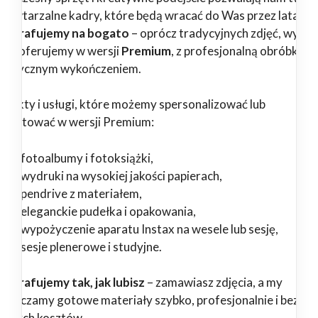
epowtarzalne kadry, które będą wracać do Was przez lata.
tografujemy na bogato
– oprócz tradycyjnych zdjęć, wybr
ługi oferujemy w wersji
Premium
, z profesjonalną obróbką i
tystycznym wykończeniem.
odukty i usługi, które możemy spersonalizować lub
zygotować w wersji Premium:
fotoalbumy i fotoksiążki,
wydruki na wysokiej jakości papierach,
pendrive z materiałem,
eleganckie pudełka i opakowania,
wypożyczenie aparatu Instax na wesele lub sesję,
sesje plenerowe i studyjne.
tografujemy tak, jak lubisz
– zamawiasz zdjęcia, a my
starczamy gotowe materiały szybko, profesjonalnie i bez
ędnych kosztów.