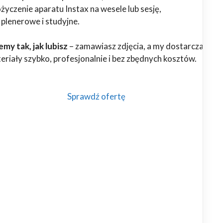
yczenie aparatu Instax na wesele lub sesję,
 plenerowe i studyjne.
my tak, jak lubisz
– zamawiasz zdjęcia, a my dostarczamy
riały szybko, profesjonalnie i bez zbędnych kosztów.
Sprawdź ofertę