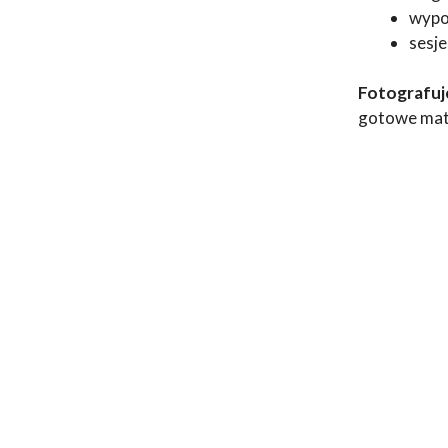
wypoż
sesje
Fotografuje
gotowe mate