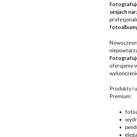
Fotografuj
sesjach na
profesjona
fotoalbumy,
Nowoczesny 
niepowtarza
Fotografuj
oferujemy w
wykończeni
Produkty i 
Premium:
fotoa
wydru
pend
eleg