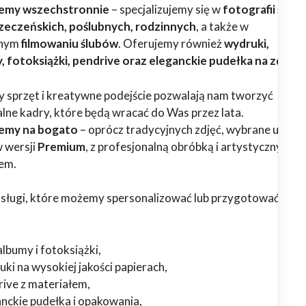
emy wszechstronnie
– specjalizujemy się w
fotografii ślubn
rzeczeńskich, poślubnych, rodzinnych
, a także w
lnym
filmowaniu ślubów
. Oferujemy również
wydruki,
 fotoksiążki, pendrive oraz eleganckie pudełka na zdjęci
sprzęt i kreatywne podejście pozwalają nam tworzyć
lne kadry, które będą wracać do Was przez lata.
emy na bogato
– oprócz tradycyjnych zdjęć, wybrane usługi
 wersji
Premium
, z profesjonalną obróbką i artystycznym
em.
usługi, które możemy spersonalizować lub przygotować w we
lbumy i fotoksiążki,
ki na wysokiej jakości papierach,
rive z materiałem,
anckie pudełka i opakowania,