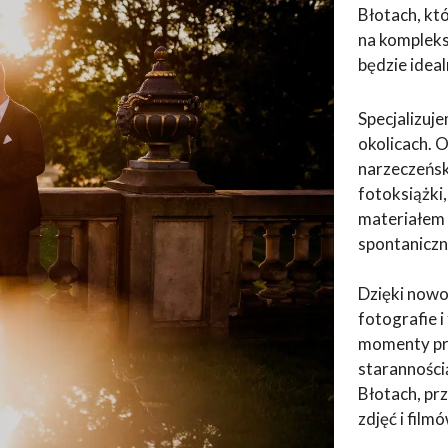
Błotach, któ
na kompleks
będzie ide
Specjalizuj
okolicach. 
narzeczeńsk
fotoksiążki
materiałem 
spontaniczn
Dzięki now
fotografie 
momenty prz
staranności
Błotach, pr
zdjęć i filmó