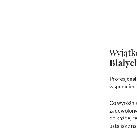
Wyjątk
Białyc
Profesjonal
wspomnienia
Co wyróżnia
zadowolonyc
do każdej re
ustalisz z n