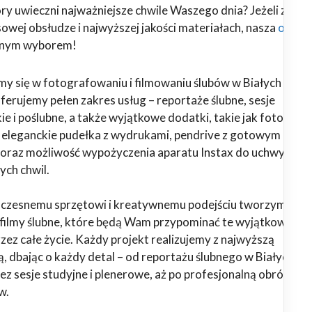
ry uwieczni najważniejsze chwile Waszego dnia? Jeżeli zależy
owej obsłudze i najwyższej jakości materiałach, nasza
ofert
alnym wyborem!
emy się w fotografowaniu i filmowaniu ślubów w Białych Błota
Oferujemy pełen zakres usług – reportaże ślubne, sesje
ie i poślubne, a także wyjątkowe dodatki, takie jak fotoalbu
, eleganckie pudełka z wydrukami, pendrive z gotowym
oraz możliwość wypożyczenia aparatu Instax do uchwyceni
ych chwil.
oczesnemu sprzętowi i kreatywnemu podejściu tworzymy
i filmy ślubne, które będą Wam przypominać te wyjątkowe
ez całe życie. Każdy projekt realizujemy z najwyższą
ą, dbając o każdy detal – od reportażu ślubnego w Białych
zez sesje studyjne i plenerowe, aż po profesjonalną obróbkę
w.