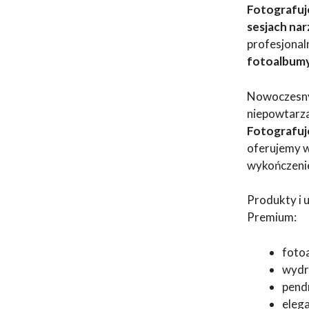
Fotografuj
sesjach na
profesjona
fotoalbumy,
Nowoczesny 
niepowtarza
Fotografuj
oferujemy w
wykończeni
Produkty i 
Premium:
fotoa
wydru
pend
eleg