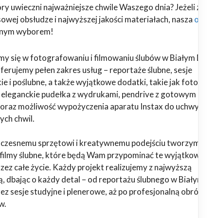
óry uwieczni najważniejsze chwile Waszego dnia? Jeżeli zależ
owej obsłudze i najwyższej jakości materiałach, nasza
ofert
alnym wyborem!
emy się w fotografowaniu i filmowaniu ślubów w Białym Dunaj
Oferujemy pełen zakres usług – reportaże ślubne, sesje
ie i poślubne, a także wyjątkowe dodatki, takie jak fotoalbu
, eleganckie pudełka z wydrukami, pendrive z gotowym
oraz możliwość wypożyczenia aparatu Instax do uchwyceni
ych chwil.
oczesnemu sprzętowi i kreatywnemu podejściu tworzymy
i filmy ślubne, które będą Wam przypominać te wyjątkowe
ez całe życie. Każdy projekt realizujemy z najwyższą
ą, dbając o każdy detal – od reportażu ślubnego w Białym
zez sesje studyjne i plenerowe, aż po profesjonalną obróbkę
w.