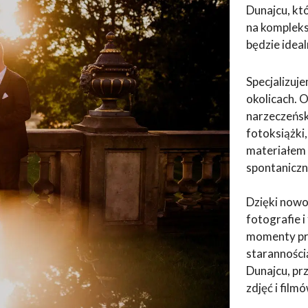
Dunajcu, kt
na kompleks
będzie ide
Specjalizuj
okolicach. 
narzeczeńsk
fotoksiążki
materiałem 
spontaniczn
Dzięki now
fotografie 
momenty prz
staranności
Dunajcu, pr
zdjęć i filmó