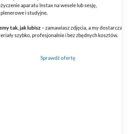
yczenie aparatu Instax na wesele lub sesję,
 plenerowe i studyjne.
my tak, jak lubisz
– zamawiasz zdjęcia, a my dostarczamy
riały szybko, profesjonalnie i bez zbędnych kosztów.
Sprawdź ofertę