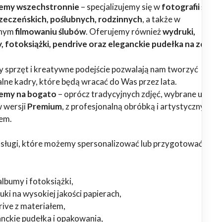
emy wszechstronnie
– specjalizujemy się w
fotografii ślubn
rzeczeńskich, poślubnych, rodzinnych
, a także w
lnym
filmowaniu ślubów
. Oferujemy również
wydruki,
 fotoksiążki, pendrive oraz eleganckie pudełka na zdjęci
sprzęt i kreatywne podejście pozwalają nam tworzyć
lne kadry, które będą wracać do Was przez lata.
emy na bogato
– oprócz tradycyjnych zdjęć, wybrane usługi
 wersji
Premium
, z profesjonalną obróbką i artystycznym
em.
usługi, które możemy spersonalizować lub przygotować w we
lbumy i fotoksiążki,
ki na wysokiej jakości papierach,
rive z materiałem,
anckie pudełka i opakowania,