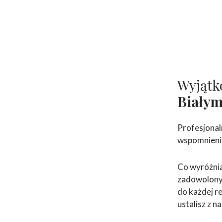
Wyjątk
Biały
Profesjonal
wspomnienia
Co wyróżnia
zadowolonyc
do każdej re
ustalisz z n