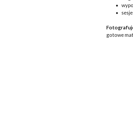
wypoż
sesje
Fotografuje
gotowe mate