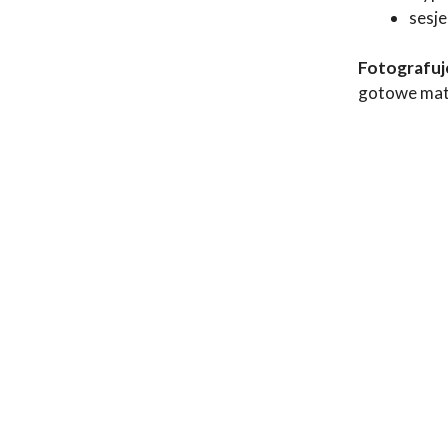
sesje
Fotografuje
gotowe mate