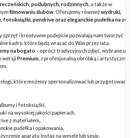
rzeczeńskich, poślubnych, rodzinnych
, a także w
lnym
filmowaniu ślubów
. Oferujemy również
wydruki,
 fotoksiążki, pendrive oraz eleganckie pudełka na zdjęci
sprzęt i kreatywne podejście pozwalają nam tworzyć
lne kadry, które będą wracać do Was przez lata.
emy na bogato
– oprócz tradycyjnych zdjęć, wybrane usługi
 wersji
Premium
, z profesjonalną obróbką i artystycznym
em.
usługi, które możemy spersonalizować lub przygotować w we
lbumy i fotoksiążki,
ki na wysokiej jakości papierach,
rive z materiałem,
anckie pudełka i opakowania,
yczenie aparatu Instax na wesele lub sesję,