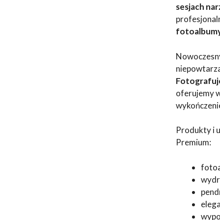
sesjach na
profesjona
fotoalbumy,
Nowoczesny 
niepowtarza
Fotografuj
oferujemy w
wykończeni
Produkty i 
Premium:
fotoa
wydru
pend
eleg
wypoż