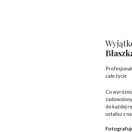
Wyjątk
Błaszk
Profesjonal
całe życie
Co wyróżnia
zadowolonyc
do każdej re
ustalisz z n
Fotografuj