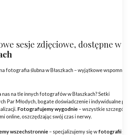
owe sesje zdjęciowe, dostępne w
ach
na fotografia ślubna w Błaszkach – wyjątkowe wspomnienia 
 nas na tle innych fotografów w Błaszkach? Setki
h Par Młodych, bogate doświadczenie i indywidualne podej
alizacji.
Fotografujemy wygodnie
– wszystkie szczegóły
ami online, oszczędzając swój czas i nerwy.
emy wszechstronnie
– specjalizujemy się w
fotografii ślubn