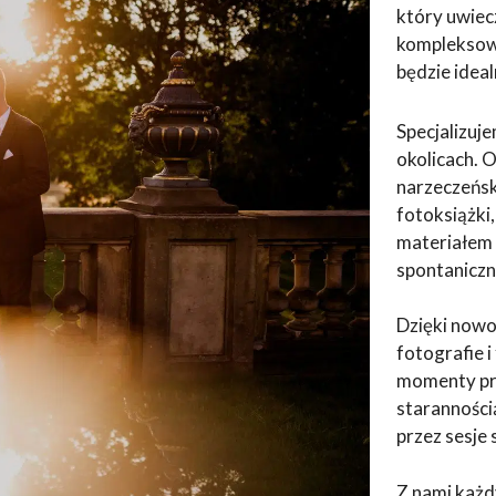
który uwiecz
kompleksowe
będzie ide
Specjalizuj
okolicach. 
narzeczeńsk
fotoksiążki
materiałem 
spontaniczn
Dzięki now
fotografie 
momenty prz
staranności
przez sesje 
Z nami każd