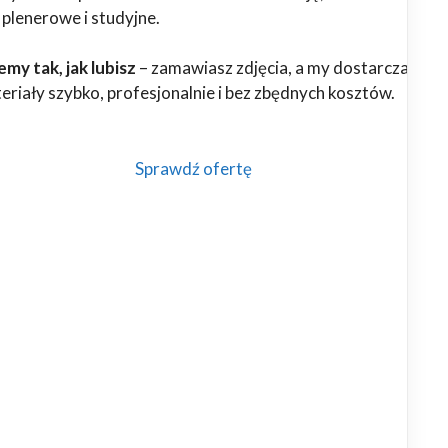
 plenerowe i studyjne.
my tak, jak lubisz
– zamawiasz zdjęcia, a my dostarczamy
riały szybko, profesjonalnie i bez zbędnych kosztów.
Sprawdź ofertę