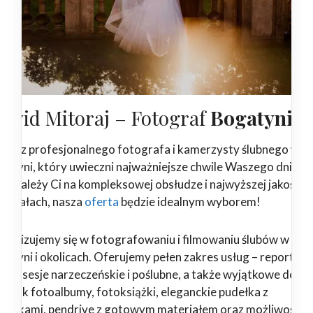
awid Mitoraj – Fotograf
Bogatynia
ukasz profesjonalnego fotografa i kamerzysty ślubnego w
gatyni, który uwieczni najważniejsze chwile Waszego dnia?
żeli zależy Ci na kompleksowej obsłudze i najwyższej jakości
teriałach, nasza
oferta
będzie idealnym wyborem!
ecjalizujemy się w fotografowaniu i filmowaniu ślubów w
gatyni i okolicach. Oferujemy pełen zakres usług – reportaże
ubne, sesje narzeczeńskie i poślubne, a także wyjątkowe dodat
kie jak fotoalbumy, fotoksiążki, eleganckie pudełka z
drukami, pendrive z gotowym materiałem oraz możliwość