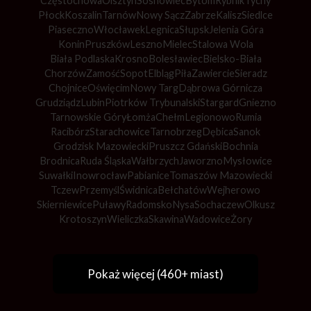
Częstochowa
Olsztyn
Sosnowiec
Bytom
Rybnik
Tychy
Płock
Koszalin
Tarnów
Nowy Sącz
Zabrze
Kalisz
Siedlce
Piaseczno
Włocławek
Legnica
Słupsk
Jelenia Góra
Konin
Pruszków
Leszno
Mielec
Stalowa Wola
Biała Podlaska
Krosno
Bolesławiec
Bielsko-Biała
Chorzów
Zamość
Sopot
Elbląg
Piła
Zawiercie
Sieradz
Chojnice
Oświęcim
Nowy Targ
Dąbrowa Górnicza
Grudziądz
Lubin
Piotrków Trybunalski
Stargard
Gniezno
Tarnowskie Góry
Łomża
Chełm
Legionowo
Rumia
Racibórz
Starachowice
Tarnobrzeg
Dębica
Sanok
Grodzisk Mazowiecki
Pruszcz Gdański
Bochnia
Brodnica
Ruda Śląska
Wałbrzych
Jaworzno
Mysłowice
Suwałki
Inowrocław
Pabianice
Tomaszów Mazowiecki
Tczew
Przemyśl
Świdnica
Bełchatów
Wejherowo
Skierniewice
Puławy
Radomsko
Nysa
Sochaczew
Olkusz
Krotoszyn
Wieliczka
Skawina
Wadowice
Żory
Pokaż więcej (460+ miast)