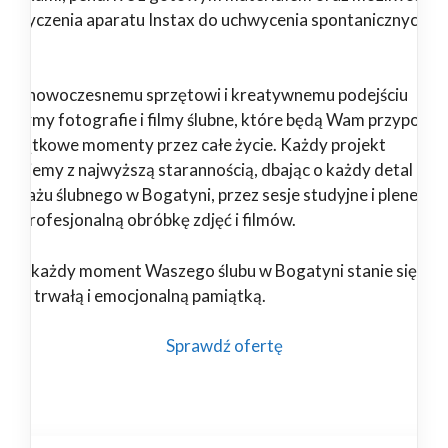
pożyczenia aparatu Instax do uchwycenia spontanicznych
il.
ięki nowoczesnemu sprzętowi i kreatywnemu podejściu
orzymy fotografie i filmy ślubne, które będą Wam przypomi
 wyjątkowe momenty przez całe życie. Każdy projekt
alizujemy z najwyższą starannością, dbając o każdy detal – od
portażu ślubnego w Bogatyni, przez sesje studyjne i plenerow
 po profesjonalną obróbkę zdjęć i filmów.
nami każdy moment Waszego ślubu w Bogatyni stanie się
ękną, trwałą i emocjonalną pamiątką.
Sprawdź ofertę