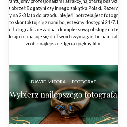
Gwarantujemy profesjonalizm i atrakcyjną ofertę bez względ
steś z obrzeż Bogatyni czy innego zakątka Polski. Rezerwuj
rminy na 2-3 lata do przodu, ale jeśli potrzebujesz fotografa 
eraz to skontaktuj się z nami bo jesteśmy dostępni 24/7. Nas
tudio fotograficzne zadba o kompleksową obsługę na teren
łego kraju i dopasuje się do Twoich wymagań, bo nam zależy 
zrobić najlepsze zdjęcia i piękny film.
DAWID MITORAJ – FOTOGRAF
Wybierz najlepszego fotografa
Oferta