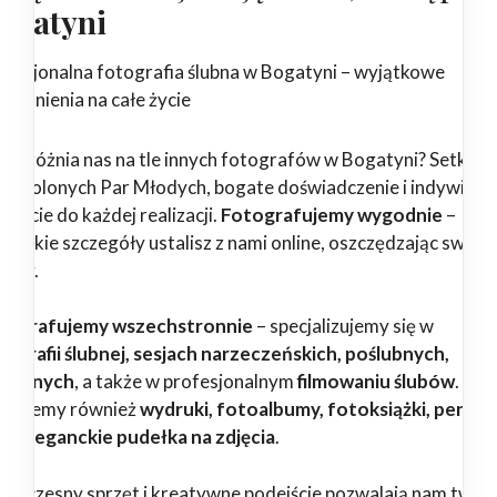
ogatyni
ofesjonalna fotografia ślubna w Bogatyni – wyjątkowe
pomnienia na całe życie
 wyróżnia nas na tle innych fotografów w Bogatyni? Setki
dowolonych Par Młodych, bogate doświadczenie i indywidua
ejście do każdej realizacji.
Fotografujemy wygodnie
–
zystkie szczegóły ustalisz z nami online, oszczędzając swój c
erwy.
tografujemy wszechstronnie
– specjalizujemy się w
tografii ślubnej, sesjach narzeczeńskich, poślubnych,
dzinnych
, a także w profesjonalnym
filmowaniu ślubów
.
erujemy również
wydruki, fotoalbumy, fotoksiążki, pendri
az eleganckie pudełka na zdjęcia
.
woczesny sprzęt i kreatywne podejście pozwalają nam twor