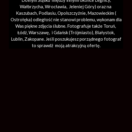
Dolnym Śląsku między innymi okolice Legnicy,
Wałbrzycha,
Wrocławia
, Jeleniej Góry) oraz na
Kaszubach, Podlasiu, Opolszczyźnie, Mazowieckim (
Ostrołęka) odległość nie stanowi problemu, wykonam dla
Was piękne zdjęcia ślubne. Fotografuje także Toruń,
Łódź,
Warszawę
, i Gdańsk (
Trójmiasto
), Białystok,
Lublin,
Zakopane
. Jeśli poszukujesz porządnego fotograf
to sprawdź moją atrakcyjną ofertę.