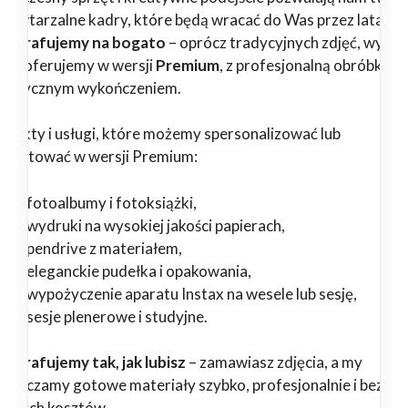
epowtarzalne kadry, które będą wracać do Was przez lata.
tografujemy na bogato
– oprócz tradycyjnych zdjęć, wybr
ługi oferujemy w wersji
Premium
, z profesjonalną obróbką i
tystycznym wykończeniem.
odukty i usługi, które możemy spersonalizować lub
zygotować w wersji Premium:
fotoalbumy i fotoksiążki,
wydruki na wysokiej jakości papierach,
pendrive z materiałem,
eleganckie pudełka i opakowania,
wypożyczenie aparatu Instax na wesele lub sesję,
sesje plenerowe i studyjne.
tografujemy tak, jak lubisz
– zamawiasz zdjęcia, a my
starczamy gotowe materiały szybko, profesjonalnie i bez
ędnych kosztów.