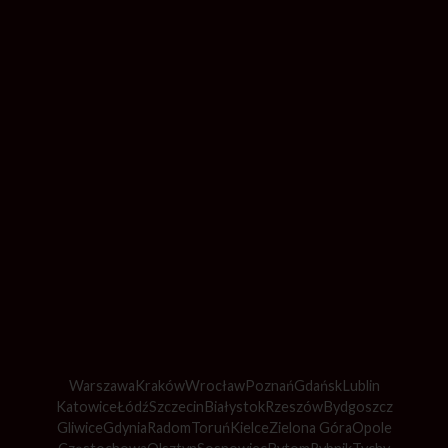
Warszawa
Kraków
Wrocław
Poznań
Gdańsk
Lublin
Katowice
Łódź
Szczecin
Białystok
Rzeszów
Bydgoszcz
Gliwice
Gdynia
Radom
Toruń
Kielce
Zielona Góra
Opole