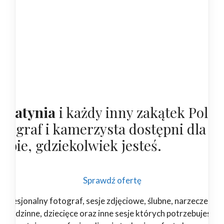
ogatynia
i każdy inny zakątek Polsk
otograf i kamerzysta dostępni dla
iebie, gdziekolwiek jesteś.
Sprawdź ofertę
rofesjonalny fotograf, sesje zdjęciowe, ślubne, narzeczeński
rodzinne, dziecięce oraz inne sesje których potrzebujesz.