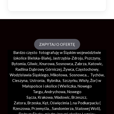
ZAPYTAJ O OFERTĘ
Bardzo często fotografuję w Śląskim województwie
(okolice
Bielska-Białej
, Jastrzębia-Zdroju, Pszczyny,
Bytomia, Gliwic, Knurowa, Sosnowca, Zabrza,
Katowic
,
Radlina Dąbrowy Górniczej, Żywca, Częstochowy,
Wodzisławia Śląskiego, Mikołowa, Sosnowca, , Tychów,
Cieszyna, Ustronia, Rybnika, Szczyrku, Wisły, Żor) w
Małopolsce i okolice (
Wieliczka
, Nowego
Targu,
Andrychowa
, Nowego
Sącza,
Krakowa
,
Wadowic
,
Brzeszcz
,
Zatora,
Brzeska
,
Kęt
,
Oświęcimia
), na Podkarpaciu (
Rzeszowa, Przemyśla, ,
Sandomierza
,
Stalowej Woli
),