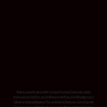
Warszawa
Kraków
Wrocław
Poznań
Gdańsk
Lublin
Katowice
Łódź
Szczecin
Białystok
Rzeszów
Bydgoszcz
Gliwice
Gdynia
Radom
Toruń
Kielce
Zielona Góra
Opole