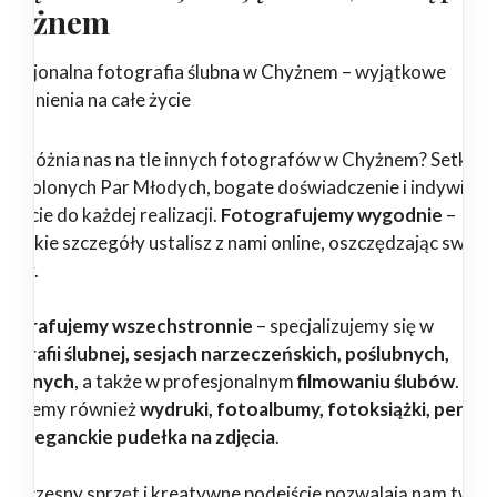
hyżnem
ofesjonalna fotografia ślubna w Chyżnem – wyjątkowe
pomnienia na całe życie
 wyróżnia nas na tle innych fotografów w Chyżnem? Setki
dowolonych Par Młodych, bogate doświadczenie i indywidua
ejście do każdej realizacji.
Fotografujemy wygodnie
–
zystkie szczegóły ustalisz z nami online, oszczędzając swój c
erwy.
tografujemy wszechstronnie
– specjalizujemy się w
tografii ślubnej, sesjach narzeczeńskich, poślubnych,
dzinnych
, a także w profesjonalnym
filmowaniu ślubów
.
erujemy również
wydruki, fotoalbumy, fotoksiążki, pendri
az eleganckie pudełka na zdjęcia
.
woczesny sprzęt i kreatywne podejście pozwalają nam twor