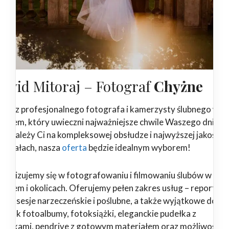
awid Mitoraj – Fotograf
Chyżne
ukasz profesjonalnego fotografa i kamerzysty ślubnego w
yżnem, który uwieczni najważniejsze chwile Waszego dnia?
żeli zależy Ci na kompleksowej obsłudze i najwyższej jakości
teriałach, nasza
oferta
będzie idealnym wyborem!
ecjalizujemy się w fotografowaniu i filmowaniu ślubów w
yżnem i okolicach. Oferujemy pełen zakres usług – reportaże
ubne, sesje narzeczeńskie i poślubne, a także wyjątkowe dodat
kie jak fotoalbumy, fotoksiążki, eleganckie pudełka z
drukami, pendrive z gotowym materiałem oraz możliwość