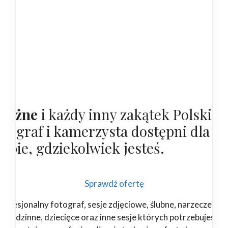
hyżne
i każdy inny zakątek Polski,
otograf i kamerzysta dostępni dla
iebie, gdziekolwiek jesteś.
Sprawdź ofertę
rofesjonalny fotograf, sesje zdjęciowe, ślubne, narzeczeński
rodzinne, dziecięce oraz inne sesje których potrzebujesz.