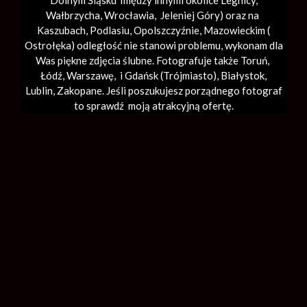
Dolnym Śląsku między innymi okolice Legnicy,
Wałbrzycha,
Wrocławia
, Jeleniej Góry) oraz na
Kaszubach, Podlasiu, Opolszczyźnie, Mazowieckim (
Ostrołęka) odległość nie stanowi problemu, wykonam dla
Was piękne zdjęcia ślubne. Fotografuje także Toruń,
Łódź,
Warszawę
, i Gdańsk (
Trójmiasto
), Białystok,
Lublin,
Zakopane
. Jeśli poszukujesz porządnego fotograf
to sprawdź moją atrakcyjną ofertę.