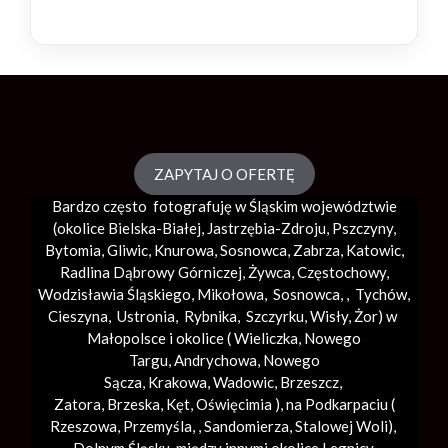
ZAPYTAJ O OFERTĘ
Bardzo często fotografuję w Śląskim województwie
(okolice
Bielska-Białej
, Jastrzębia-Zdroju, Pszczyny,
Bytomia, Gliwic, Knurowa, Sosnowca, Zabrza,
Katowic
,
Radlina Dąbrowy Górniczej, Żywca, Częstochowy,
Wodzisławia Śląskiego, Mikołowa, Sosnowca, , Tychów,
Cieszyna, Ustronia, Rybnika, Szczyrku, Wisły, Żor) w
Małopolsce i okolice (
Wieliczka
, Nowego
Targu,
Andrychowa
, Nowego
Sącza,
Krakowa
,
Wadowic
,
Brzeszcz
,
Zatora,
Brzeska
,
Kęt
,
Oświęcimia
), na Podkarpaciu (
Rzeszowa, Przemyśla, ,
Sandomierza
,
Stalowej Woli
),