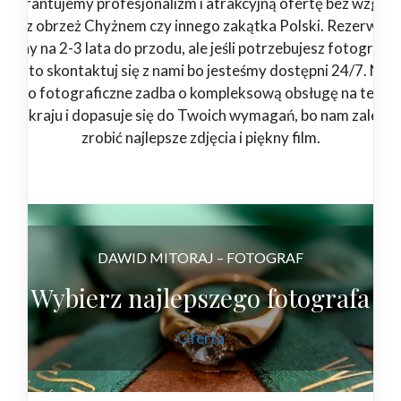
Gwarantujemy profesjonalizm i atrakcyjną ofertę bez względ
steś z obrzeż Chyżnem czy innego zakątka Polski. Rezerwuj
rminy na 2-3 lata do przodu, ale jeśli potrzebujesz fotografa 
eraz to skontaktuj się z nami bo jesteśmy dostępni 24/7. Nas
tudio fotograficzne zadba o kompleksową obsługę na teren
łego kraju i dopasuje się do Twoich wymagań, bo nam zależy 
zrobić najlepsze zdjęcia i piękny film.
DAWID MITORAJ – FOTOGRAF
Wybierz najlepszego fotografa
Oferta