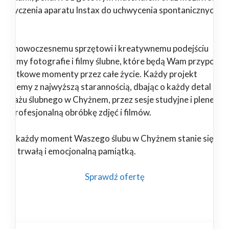
pożyczenia aparatu Instax do uchwycenia spontanicznych
il.
ięki nowoczesnemu sprzętowi i kreatywnemu podejściu
orzymy fotografie i filmy ślubne, które będą Wam przypomi
 wyjątkowe momenty przez całe życie. Każdy projekt
alizujemy z najwyższą starannością, dbając o każdy detal – od
portażu ślubnego w Chyżnem, przez sesje studyjne i plenerow
 po profesjonalną obróbkę zdjęć i filmów.
nami każdy moment Waszego ślubu w Chyżnem stanie się
ękną, trwałą i emocjonalną pamiątką.
Sprawdź ofertę