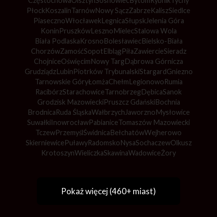
Częstochowa
Olsztyn
Sosnowiec
Bytom
Rybnik
Tychy
Płock
Koszalin
Tarnów
Nowy Sącz
Zabrze
Kalisz
Siedlce
Piaseczno
Włocławek
Legnica
Słupsk
Jelenia Góra
Konin
Pruszków
Leszno
Mielec
Stalowa Wola
Biała Podlaska
Krosno
Bolesławiec
Bielsko-Biała
Chorzów
Zamość
Sopot
Elbląg
Piła
Zawiercie
Sieradz
Chojnice
Oświęcim
Nowy Targ
Dąbrowa Górnicza
Grudziądz
Lubin
Piotrków Trybunalski
Stargard
Gniezno
Tarnowskie Góry
Łomża
Chełm
Legionowo
Rumia
Racibórz
Starachowice
Tarnobrzeg
Dębica
Sanok
Grodzisk Mazowiecki
Pruszcz Gdański
Bochnia
Brodnica
Ruda Śląska
Wałbrzych
Jaworzno
Mysłowice
Suwałki
Inowrocław
Pabianice
Tomaszów Mazowiecki
Tczew
Przemyśl
Świdnica
Bełchatów
Wejherowo
Skierniewice
Puławy
Radomsko
Nysa
Sochaczew
Olkusz
Krotoszyn
Wieliczka
Skawina
Wadowice
Żory
Pokaż więcej (460+ miast)