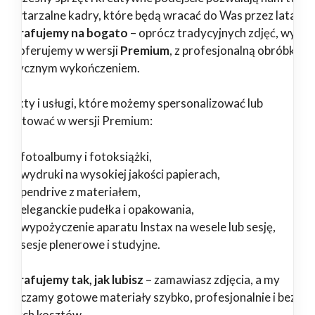
epowtarzalne kadry, które będą wracać do Was przez lata.
tografujemy na bogato
– oprócz tradycyjnych zdjęć, wybr
ługi oferujemy w wersji
Premium
, z profesjonalną obróbką i
tystycznym wykończeniem.
odukty i usługi, które możemy spersonalizować lub
zygotować w wersji Premium:
fotoalbumy i fotoksiążki,
wydruki na wysokiej jakości papierach,
pendrive z materiałem,
eleganckie pudełka i opakowania,
wypożyczenie aparatu Instax na wesele lub sesję,
sesje plenerowe i studyjne.
tografujemy tak, jak lubisz
– zamawiasz zdjęcia, a my
starczamy gotowe materiały szybko, profesjonalnie i bez
ędnych kosztów.