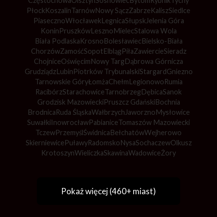
Częstochowa
Olsztyn
Sosnowiec
Bytom
Rybnik
Tychy
Płock
Koszalin
Tarnów
Nowy Sącz
Zabrze
Kalisz
Siedlce
Piaseczno
Włocławek
Legnica
Słupsk
Jelenia Góra
Konin
Pruszków
Leszno
Mielec
Stalowa Wola
Biała Podlaska
Krosno
Bolesławiec
Bielsko-Biała
Chorzów
Zamość
Sopot
Elbląg
Piła
Zawiercie
Sieradz
Chojnice
Oświęcim
Nowy Targ
Dąbrowa Górnicza
Grudziądz
Lubin
Piotrków Trybunalski
Stargard
Gniezno
Tarnowskie Góry
Łomża
Chełm
Legionowo
Rumia
Racibórz
Starachowice
Tarnobrzeg
Dębica
Sanok
Grodzisk Mazowiecki
Pruszcz Gdański
Bochnia
Brodnica
Ruda Śląska
Wałbrzych
Jaworzno
Mysłowice
Suwałki
Inowrocław
Pabianice
Tomaszów Mazowiecki
Tczew
Przemyśl
Świdnica
Bełchatów
Wejherowo
Skierniewice
Puławy
Radomsko
Nysa
Sochaczew
Olkusz
Krotoszyn
Wieliczka
Skawina
Wadowice
Żory
Pokaż więcej (460+ miast)