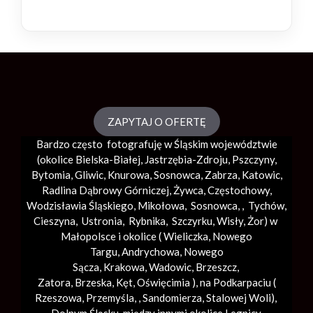
ZAPYTAJ O OFERTĘ
Bardzo często fotografuję w Śląskim województwie
(okolice
Bielska-Białej
, Jastrzębia-Zdroju, Pszczyny,
Bytomia, Gliwic, Knurowa, Sosnowca, Zabrza,
Katowic
,
Radlina Dąbrowy Górniczej, Żywca, Częstochowy,
Wodzisławia Śląskiego, Mikołowa, Sosnowca, , Tychów,
Cieszyna, Ustronia, Rybnika, Szczyrku, Wisły, Żor) w
Małopolsce i okolice (
Wieliczka
, Nowego
Targu,
Andrychowa
, Nowego
Sącza,
Krakowa
,
Wadowic
,
Brzeszcz
,
Zatora,
Brzeska
,
Kęt
,
Oświęcimia
), na Podkarpaciu (
Rzeszowa, Przemyśla, ,
Sandomierza
,
Stalowej Woli
),