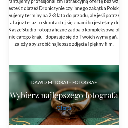
Gwarantujemy profesjonalizm i atrakcyjną ofertę bez względ
jesteś z obrzeż Drohiczynie czy innego zakątka Polski.
zerwujemy terminy na 2-3 lata do przodu, ale jeśli potrzebuj
tografa już teraz to skontaktuj się z nami bo jesteśmy dostę
4/7. Nasze Studio fotograficzne zadba o kompleksową obsłu
 terenie całego kraju i dopasuje się do Twoich wymagań, bo 
zależy aby zrobić najlepsze zdjęcia i piękny film.
DAWID MITORAJ – FOTOGRAF
Wybierz najlepszego fotografa
Oferta