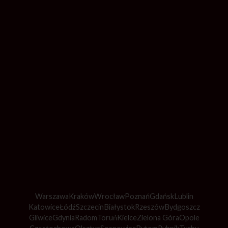
Warszawa
Kraków
Wrocław
Poznań
Gdańsk
Lublin
Katowice
Łódź
Szczecin
Białystok
Rzeszów
Bydgoszcz
Gliwice
Gdynia
Radom
Toruń
Kielce
Zielona Góra
Opole