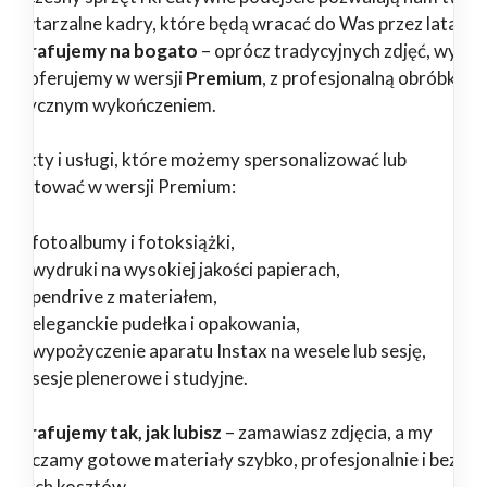
epowtarzalne kadry, które będą wracać do Was przez lata.
tografujemy na bogato
– oprócz tradycyjnych zdjęć, wybr
ługi oferujemy w wersji
Premium
, z profesjonalną obróbką i
tystycznym wykończeniem.
odukty i usługi, które możemy spersonalizować lub
zygotować w wersji Premium:
fotoalbumy i fotoksiążki,
wydruki na wysokiej jakości papierach,
pendrive z materiałem,
eleganckie pudełka i opakowania,
wypożyczenie aparatu Instax na wesele lub sesję,
sesje plenerowe i studyjne.
tografujemy tak, jak lubisz
– zamawiasz zdjęcia, a my
starczamy gotowe materiały szybko, profesjonalnie i bez
ędnych kosztów.