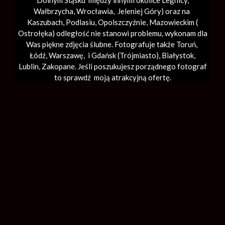
Dolnym Śląsku między innymi okolice Legnicy,
Wałbrzycha,
Wrocławia
, Jeleniej Góry) oraz na
Kaszubach, Podlasiu, Opolszczyźnie, Mazowieckim (
Ostrołęka) odległość nie stanowi problemu, wykonam dla
Was piękne zdjęcia ślubne. Fotografuje także Toruń,
Łódź,
Warszawę
, i Gdańsk (
Trójmiasto
), Białystok,
Lublin,
Zakopane
. Jeśli poszukujesz porządnego fotograf
to sprawdź moją atrakcyjną ofertę.