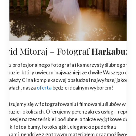
awid Mitoraj – Fotograf
Harkabuz
ukasz profesjonalnego fotografa i kamerzysty ślubnego w
rkabuzie, który uwieczni najważniejsze chwile Waszego dnia
żeli zależy Ci na kompleksowej obsłudze i najwyższej jakości
teriałach, nasza
oferta
będzie idealnym wyborem!
ecjalizujemy się w fotografowaniu i filmowaniu ślubów w
rkabuzie i okolicach. Oferujemy pełen zakres usług – report
ubne, sesje narzeczeńskie i poślubne, a także wyjątkowe dodat
kie jak fotoalbumy, fotoksiążki, eleganckie pudełka z
drukami, pendrive z gotowym materiałem oraz możliwość