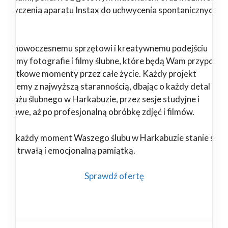
pożyczenia aparatu Instax do uchwycenia spontanicznych
il.
ięki nowoczesnemu sprzętowi i kreatywnemu podejściu
orzymy fotografie i filmy ślubne, które będą Wam przypomi
 wyjątkowe momenty przez całe życie. Każdy projekt
alizujemy z najwyższą starannością, dbając o każdy detal – od
portażu ślubnego w Harkabuzie, przez sesje studyjne i
enerowe, aż po profesjonalną obróbkę zdjęć i filmów.
nami każdy moment Waszego ślubu w Harkabuzie stanie się
ękną, trwałą i emocjonalną pamiątką.
Sprawdź ofertę