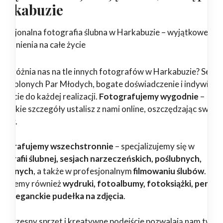
arkabuzie
ofesjonalna fotografia ślubna w Harkabuzie – wyjątkowe
pomnienia na całe życie
 wyróżnia nas na tle innych fotografów w Harkabuzie? Setki
dowolonych Par Młodych, bogate doświadczenie i indywidua
ejście do każdej realizacji.
Fotografujemy wygodnie
–
zystkie szczegóły ustalisz z nami online, oszczędzając swój c
erwy.
tografujemy wszechstronnie
– specjalizujemy się w
tografii ślubnej, sesjach narzeczeńskich, poślubnych,
dzinnych
, a także w profesjonalnym
filmowaniu ślubów
.
erujemy również
wydruki, fotoalbumy, fotoksiążki, pendri
az eleganckie pudełka na zdjęcia
.
woczesny sprzęt i kreatywne podejście pozwalają nam twor