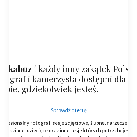
arkabuz
i każdy inny zakątek Polski
otograf i kamerzysta dostępni dla
iebie, gdziekolwiek jesteś.
Sprawdź ofertę
rofesjonalny fotograf, sesje zdjęciowe, ślubne, narzeczeński
rodzinne, dziecięce oraz inne sesje których potrzebujesz.