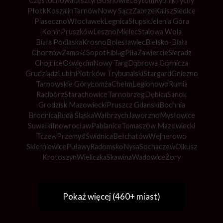
Częstochowa
Olsztyn
Sosnowiec
Bytom
Rybnik
Tychy
Płock
Koszalin
Tarnów
Nowy Sącz
Zabrze
Kalisz
Siedlce
Piaseczno
Włocławek
Legnica
Słupsk
Jelenia Góra
Konin
Pruszków
Leszno
Mielec
Stalowa Wola
Biała Podlaska
Krosno
Bolesławiec
Bielsko-Biała
Chorzów
Zamość
Sopot
Elbląg
Piła
Zawiercie
Sieradz
Chojnice
Oświęcim
Nowy Targ
Dąbrowa Górnicza
Grudziądz
Lubin
Piotrków Trybunalski
Stargard
Gniezno
Tarnowskie Góry
Łomża
Chełm
Legionowo
Rumia
Racibórz
Starachowice
Tarnobrzeg
Dębica
Sanok
Grodzisk Mazowiecki
Pruszcz Gdański
Bochnia
Brodnica
Ruda Śląska
Wałbrzych
Jaworzno
Mysłowice
Suwałki
Inowrocław
Pabianice
Tomaszów Mazowiecki
Tczew
Przemyśl
Świdnica
Bełchatów
Wejherowo
Skierniewice
Puławy
Radomsko
Nysa
Sochaczew
Olkusz
Krotoszyn
Wieliczka
Skawina
Wadowice
Żory
Pokaż więcej (460+ miast)