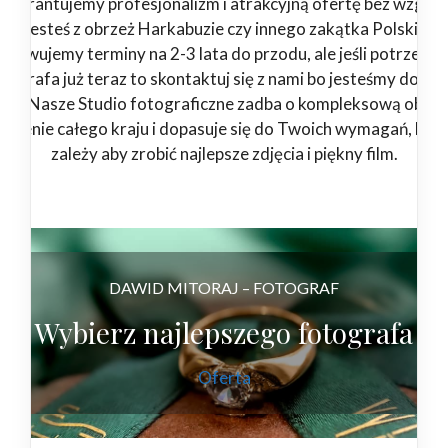
Gwarantujemy profesjonalizm i atrakcyjną ofertę bez względ
jesteś z obrzeż Harkabuzie czy innego zakątka Polski.
zerwujemy terminy na 2-3 lata do przodu, ale jeśli potrzebuj
tografa już teraz to skontaktuj się z nami bo jesteśmy dostę
4/7. Nasze Studio fotograficzne zadba o kompleksową obsłu
 terenie całego kraju i dopasuje się do Twoich wymagań, bo 
zależy aby zrobić najlepsze zdjęcia i piękny film.
DAWID MITORAJ – FOTOGRAF
Wybierz najlepszego fotografa
Oferta