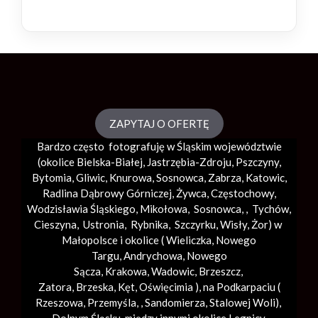
ZAPYTAJ O OFERTĘ
Bardzo często fotografuję w Śląskim województwie
(okolice
Bielska-Białej
, Jastrzębia-Zdroju, Pszczyny,
Bytomia, Gliwic, Knurowa, Sosnowca, Zabrza,
Katowic
,
Radlina Dąbrowy Górniczej, Żywca, Częstochowy,
Wodzisławia Śląskiego, Mikołowa, Sosnowca, , Tychów,
Cieszyna, Ustronia, Rybnika, Szczyrku, Wisły, Żor) w
Małopolsce i okolice (
Wieliczka
, Nowego
Targu,
Andrychowa
, Nowego
Sącza,
Krakowa
,
Wadowic
,
Brzeszcz
,
Zatora,
Brzeska
,
Kęt
,
Oświęcimia
), na Podkarpaciu (
Rzeszowa, Przemyśla, ,
Sandomierza
,
Stalowej Woli
),