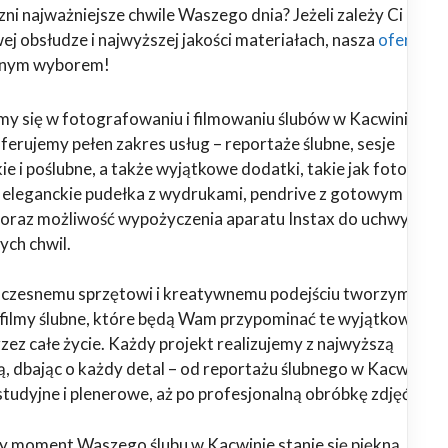
ni najważniejsze chwile Waszego dnia? Jeżeli zależy Ci na
j obsłudze i najwyższej jakości materiałach, nasza
oferta
alnym wyborem!
emy się w fotografowaniu i filmowaniu ślubów w Kacwinie i
Oferujemy pełen zakres usług – reportaże ślubne, sesje
ie i poślubne, a także wyjątkowe dodatki, takie jak fotoalbu
, eleganckie pudełka z wydrukami, pendrive z gotowym
oraz możliwość wypożyczenia aparatu Instax do uchwyceni
ych chwil.
oczesnemu sprzętowi i kreatywnemu podejściu tworzymy
i filmy ślubne, które będą Wam przypominać te wyjątkowe
ez całe życie. Każdy projekt realizujemy z najwyższą
ą, dbając o każdy detal – od reportażu ślubnego w Kacwinie,
studyjne i plenerowe, aż po profesjonalną obróbkę zdjęć i fil
y moment Waszego ślubu w Kacwinie stanie się piękną, trwał