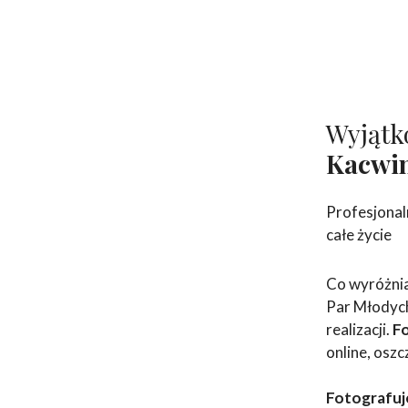
Wyjątk
Kacwi
Profesjonal
całe życie
Co wyróżnia
Par Młodych
realizacji.
F
online, oszc
Fotografuj