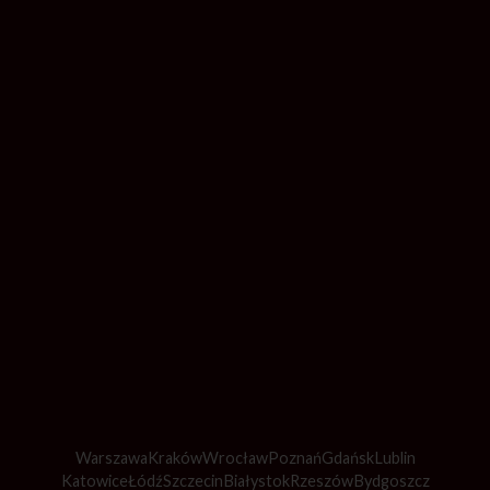
Warszawa
Kraków
Wrocław
Poznań
Gdańsk
Lublin
Katowice
Łódź
Szczecin
Białystok
Rzeszów
Bydgoszcz