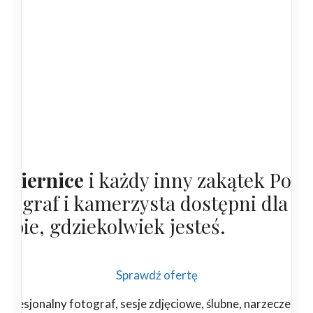
obiernice
i każdy inny zakątek Polsk
otograf i kamerzysta dostępni dla
iebie, gdziekolwiek jesteś.
Sprawdź ofertę
rofesjonalny fotograf, sesje zdjęciowe, ślubne, narzeczeński