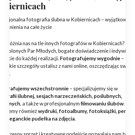
obiernicach
ofesjonalna fotografia ślubna w Kobiernicach – wyjątkowe
pomnienia na całe życie
 wyróżnia nas na tle innych fotografów w Kobiernicach? Setk
dowolonych Par Młodych, bogate doświadczenie i indywidua
ejście do każdej realizacji.
Fotografujemy wygodnie
–
zystkie szczegóły ustalisz z nami online, oszczędzając swój c
erwy.
tografujemy wszechstronnie
– specjalizujemy się w
tografii ślubnej, sesjach narzeczeńskich, poślubnych,
dzinnych
, a także w profesjonalnym
filmowaniu ślubów
.
erujemy również
wydruki, fotoalbumy, fotoksiążki, pendri
az eleganckie pudełka na zdjęcia
.
woczesny sprzęt i kreatywne podejście pozwalają nam twor