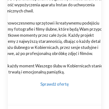
żliwość wypożyczenia aparatu Instax do uchwycenia
ontanicznych chwil.
ięki nowoczesnemu sprzętowi i kreatywnemu podejściu
orzymy fotografie i filmy ślubne, które będą Wam przypomi
 wyjątkowe momenty przez całe życie. Każdy projekt
alizujemy z najwyższą starannością, dbając o każdy detal – od
portażu ślubnego w Kobiernicach, przez sesje studyjne i
enerowe, aż po profesjonalną obróbkę zdjęć i filmów.
nami każdy moment Waszego ślubu w Kobiernicach stanie się
ękną, trwałą i emocjonalną pamiątką.
Sprawdź ofertę