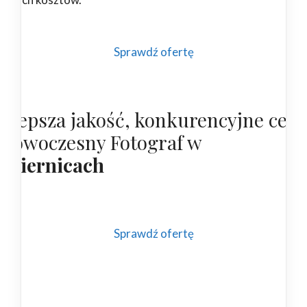
Sprawdź ofertę
ajlepsza jakość, konkurencyjne cen
 nowoczesny Fotograf w
obiernicach
Sprawdź ofertę