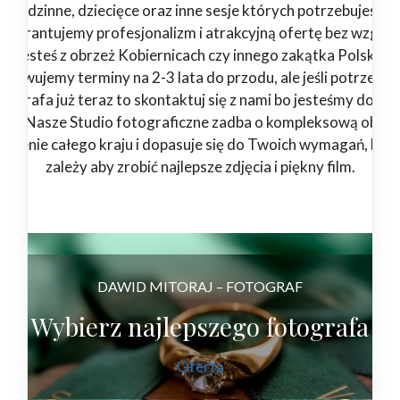
rodzinne, dziecięce oraz inne sesje których potrzebujesz.
Gwarantujemy profesjonalizm i atrakcyjną ofertę bez względ
jesteś z obrzeż Kobiernicach czy innego zakątka Polski.
zerwujemy terminy na 2-3 lata do przodu, ale jeśli potrzebuj
tografa już teraz to skontaktuj się z nami bo jesteśmy dostę
4/7. Nasze Studio fotograficzne zadba o kompleksową obsłu
 terenie całego kraju i dopasuje się do Twoich wymagań, bo 
zależy aby zrobić najlepsze zdjęcia i piękny film.
DAWID MITORAJ – FOTOGRAF
Wybierz najlepszego fotografa
Oferta