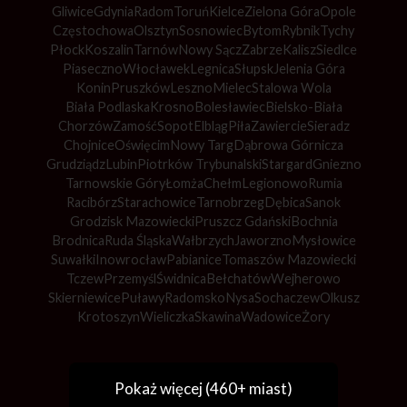
Gliwice
Gdynia
Radom
Toruń
Kielce
Zielona Góra
Opole
Częstochowa
Olsztyn
Sosnowiec
Bytom
Rybnik
Tychy
Płock
Koszalin
Tarnów
Nowy Sącz
Zabrze
Kalisz
Siedlce
Piaseczno
Włocławek
Legnica
Słupsk
Jelenia Góra
Konin
Pruszków
Leszno
Mielec
Stalowa Wola
Biała Podlaska
Krosno
Bolesławiec
Bielsko-Biała
Chorzów
Zamość
Sopot
Elbląg
Piła
Zawiercie
Sieradz
Chojnice
Oświęcim
Nowy Targ
Dąbrowa Górnicza
Grudziądz
Lubin
Piotrków Trybunalski
Stargard
Gniezno
Tarnowskie Góry
Łomża
Chełm
Legionowo
Rumia
Racibórz
Starachowice
Tarnobrzeg
Dębica
Sanok
Grodzisk Mazowiecki
Pruszcz Gdański
Bochnia
Brodnica
Ruda Śląska
Wałbrzych
Jaworzno
Mysłowice
Suwałki
Inowrocław
Pabianice
Tomaszów Mazowiecki
Tczew
Przemyśl
Świdnica
Bełchatów
Wejherowo
Skierniewice
Puławy
Radomsko
Nysa
Sochaczew
Olkusz
Krotoszyn
Wieliczka
Skawina
Wadowice
Żory
Pokaż więcej (460+ miast)