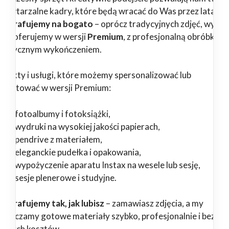
epowtarzalne kadry, które będą wracać do Was przez lata.
tografujemy na bogato
– oprócz tradycyjnych zdjęć, wybr
ługi oferujemy w wersji
Premium
, z profesjonalną obróbką i
tystycznym wykończeniem.
odukty i usługi, które możemy spersonalizować lub
zygotować w wersji Premium:
fotoalbumy i fotoksiążki,
wydruki na wysokiej jakości papierach,
pendrive z materiałem,
eleganckie pudełka i opakowania,
wypożyczenie aparatu Instax na wesele lub sesję,
sesje plenerowe i studyjne.
tografujemy tak, jak lubisz
– zamawiasz zdjęcia, a my
starczamy gotowe materiały szybko, profesjonalnie i bez
ędnych kosztów.