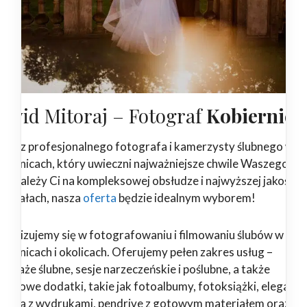
awid Mitoraj – Fotograf
Kobiernice
ukasz profesjonalnego fotografa i kamerzysty ślubnego w
biernicach, który uwieczni najważniejsze chwile Waszego dni
żeli zależy Ci na kompleksowej obsłudze i najwyższej jakości
teriałach, nasza
oferta
będzie idealnym wyborem!
ecjalizujemy się w fotografowaniu i filmowaniu ślubów w
biernicach i okolicach. Oferujemy pełen zakres usług –
ortaże ślubne, sesje narzeczeńskie i poślubne, a także
jątkowe dodatki, takie jak fotoalbumy, fotoksiążki, eleganck
dełka z wydrukami, pendrive z gotowym materiałem oraz