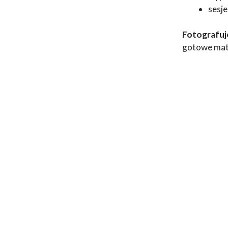
sesje
Fotografuje
gotowe mate