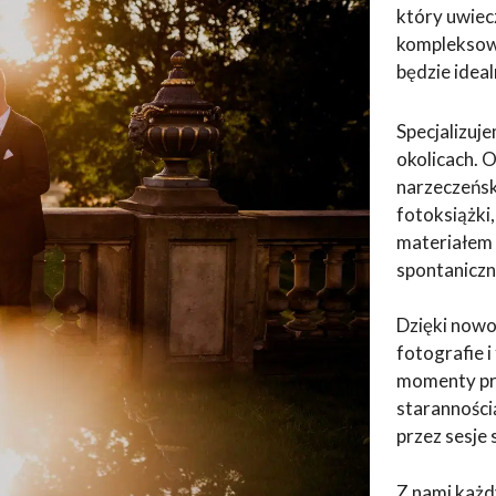
który uwiecz
kompleksowe
będzie ide
Specjalizuj
okolicach. 
narzeczeńsk
fotoksiążki
materiałem 
spontaniczn
Dzięki now
fotografie 
momenty prz
staranności
przez sesje 
Z nami każd