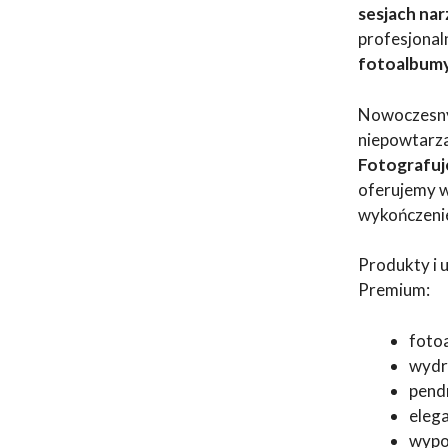
sesjach na
profesjona
fotoalbumy,
Nowoczesny 
niepowtarza
Fotografuj
oferujemy w
wykończeni
Produkty i 
Premium:
fotoa
wydru
pend
eleg
wypoż