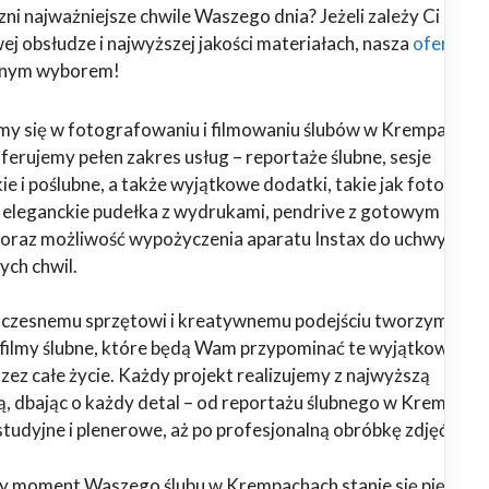
ni najważniejsze chwile Waszego dnia? Jeżeli zależy Ci na
j obsłudze i najwyższej jakości materiałach, nasza
oferta
alnym wyborem!
emy się w fotografowaniu i filmowaniu ślubów w Krempachach
Oferujemy pełen zakres usług – reportaże ślubne, sesje
ie i poślubne, a także wyjątkowe dodatki, takie jak fotoalbu
, eleganckie pudełka z wydrukami, pendrive z gotowym
oraz możliwość wypożyczenia aparatu Instax do uchwyceni
ych chwil.
oczesnemu sprzętowi i kreatywnemu podejściu tworzymy
i filmy ślubne, które będą Wam przypominać te wyjątkowe
ez całe życie. Każdy projekt realizujemy z najwyższą
ą, dbając o każdy detal – od reportażu ślubnego w Krempach
studyjne i plenerowe, aż po profesjonalną obróbkę zdjęć i fil
y moment Waszego ślubu w Krempachach stanie się piękną,