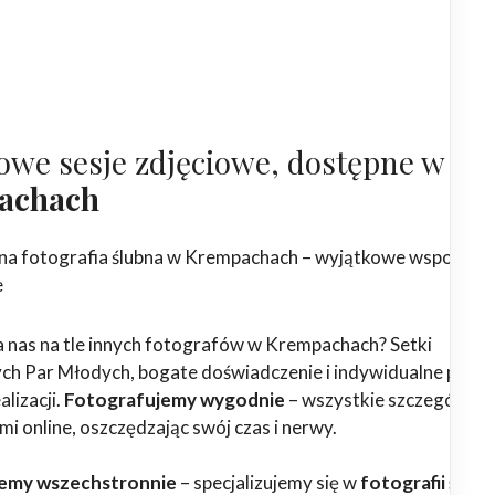
owe sesje zdjęciowe, dostępne w
achach
na fotografia ślubna w Krempachach – wyjątkowe wspomnie
e
 nas na tle innych fotografów w Krempachach? Setki
h Par Młodych, bogate doświadczenie i indywidualne podej
alizacji.
Fotografujemy wygodnie
– wszystkie szczegóły
ami online, oszczędzając swój czas i nerwy.
emy wszechstronnie
– specjalizujemy się w
fotografii ślubn