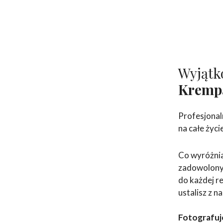
Wyjątk
Kremp
Profesjonal
na całe życi
Co wyróżnia
zadowolonyc
do każdej re
ustalisz z n
Fotografuj