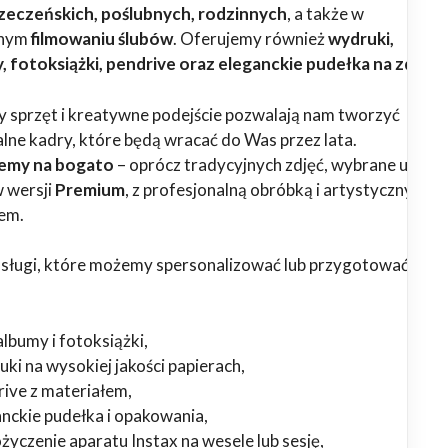
rzeczeńskich, poślubnych, rodzinnych
, a także w
lnym
filmowaniu ślubów
. Oferujemy również
wydruki,
 fotoksiążki, pendrive oraz eleganckie pudełka na zdjęci
sprzęt i kreatywne podejście pozwalają nam tworzyć
lne kadry, które będą wracać do Was przez lata.
emy na bogato
– oprócz tradycyjnych zdjęć, wybrane usługi
 wersji
Premium
, z profesjonalną obróbką i artystycznym
em.
usługi, które możemy spersonalizować lub przygotować w we
lbumy i fotoksiążki,
ki na wysokiej jakości papierach,
rive z materiałem,
anckie pudełka i opakowania,
yczenie aparatu Instax na wesele lub sesję,