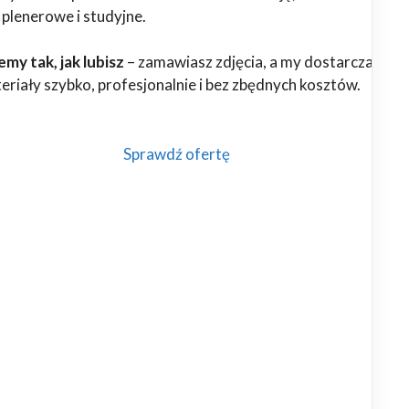
 plenerowe i studyjne.
my tak, jak lubisz
– zamawiasz zdjęcia, a my dostarczamy
riały szybko, profesjonalnie i bez zbędnych kosztów.
Sprawdź ofertę