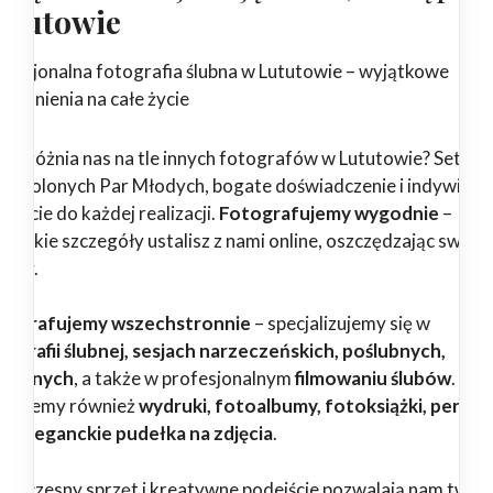
ututowie
ofesjonalna fotografia ślubna w Lututowie – wyjątkowe
pomnienia na całe życie
 wyróżnia nas na tle innych fotografów w Lututowie? Setki
dowolonych Par Młodych, bogate doświadczenie i indywidua
ejście do każdej realizacji.
Fotografujemy wygodnie
–
zystkie szczegóły ustalisz z nami online, oszczędzając swój c
erwy.
tografujemy wszechstronnie
– specjalizujemy się w
tografii ślubnej, sesjach narzeczeńskich, poślubnych,
dzinnych
, a także w profesjonalnym
filmowaniu ślubów
.
erujemy również
wydruki, fotoalbumy, fotoksiążki, pendri
az eleganckie pudełka na zdjęcia
.
woczesny sprzęt i kreatywne podejście pozwalają nam twor