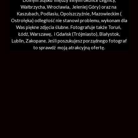
Dolnym Śląsku między innymi okolice Legnicy,
Wałbrzycha,
Wrocławia
, Jeleniej Góry) oraz na
Kaszubach, Podlasiu, Opolszczyźnie, Mazowieckim (
Ostrołęka) odległość nie stanowi problemu, wykonam dla
Was piękne zdjęcia ślubne. Fotografuje także Toruń,
Łódź,
Warszawę
, i Gdańsk (
Trójmiasto
), Białystok,
Lublin,
Zakopane
. Jeśli poszukujesz porządnego fotograf
to sprawdź moją atrakcyjną ofertę.