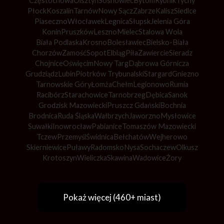
Częstochowa
Olsztyn
Sosnowiec
Bytom
Rybnik
Tychy
Płock
Koszalin
Tarnów
Nowy Sącz
Zabrze
Kalisz
Siedlce
Piaseczno
Włocławek
Legnica
Słupsk
Jelenia Góra
Konin
Pruszków
Leszno
Mielec
Stalowa Wola
Biała Podlaska
Krosno
Bolesławiec
Bielsko-Biała
Chorzów
Zamość
Sopot
Elbląg
Piła
Zawiercie
Sieradz
Chojnice
Oświęcim
Nowy Targ
Dąbrowa Górnicza
Grudziądz
Lubin
Piotrków Trybunalski
Stargard
Gniezno
Tarnowskie Góry
Łomża
Chełm
Legionowo
Rumia
Racibórz
Starachowice
Tarnobrzeg
Dębica
Sanok
Grodzisk Mazowiecki
Pruszcz Gdański
Bochnia
Brodnica
Ruda Śląska
Wałbrzych
Jaworzno
Mysłowice
Suwałki
Inowrocław
Pabianice
Tomaszów Mazowiecki
Tczew
Przemyśl
Świdnica
Bełchatów
Wejherowo
Skierniewice
Puławy
Radomsko
Nysa
Sochaczew
Olkusz
Krotoszyn
Wieliczka
Skawina
Wadowice
Żory
Pokaż więcej (460+ miast)