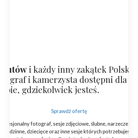
ututów
i każdy inny zakątek Polski,
otograf i kamerzysta dostępni dla
iebie, gdziekolwiek jesteś.
Sprawdź ofertę
rofesjonalny fotograf, sesje zdjęciowe, ślubne, narzeczeński
rodzinne, dziecięce oraz inne sesje których potrzebujesz.