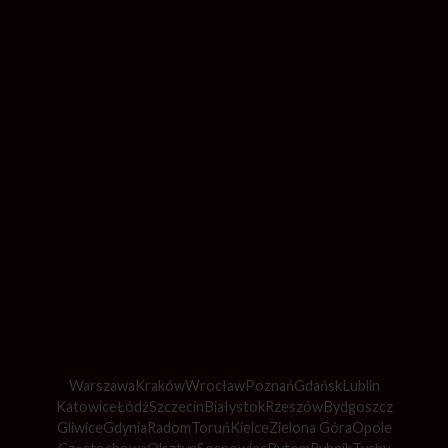
Warszawa
Kraków
Wrocław
Poznań
Gdańsk
Lublin
Katowice
Łódź
Szczecin
Białystok
Rzeszów
Bydgoszcz
Gliwice
Gdynia
Radom
Toruń
Kielce
Zielona Góra
Opole