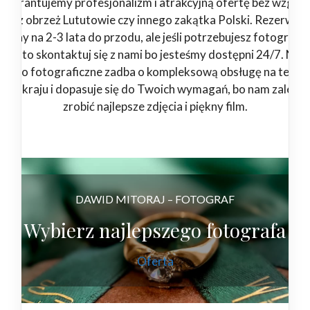
Gwarantujemy profesjonalizm i atrakcyjną ofertę bez względ
steś z obrzeż Lututowie czy innego zakątka Polski. Rezerwuj
rminy na 2-3 lata do przodu, ale jeśli potrzebujesz fotografa 
eraz to skontaktuj się z nami bo jesteśmy dostępni 24/7. Nas
tudio fotograficzne zadba o kompleksową obsługę na teren
łego kraju i dopasuje się do Twoich wymagań, bo nam zależy 
zrobić najlepsze zdjęcia i piękny film.
DAWID MITORAJ – FOTOGRAF
Wybierz najlepszego fotografa
Oferta