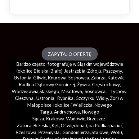
ZAPYTAJ O OFERTĘ
Bardzo często fotografuję w Śląskim województwie
(okolice
Bielska-Białej
, Jastrzębia-Zdroju, Pszczyny,
Bytomia, Gliwic, Knurowa, Sosnowca, Zabrza,
Katowic
,
Radlina Dąbrowy Górniczej, Żywca, Częstochowy,
Wodzisławia Śląskiego, Mikołowa, Sosnowca, , Tychów,
Cieszyna, Ustronia, Rybnika, Szczyrku, Wisły, Żor) w
Małopolsce i okolice (
Wieliczka
, Nowego
Targu,
Andrychowa
, Nowego
Sącza,
Krakowa
,
Wadowic
,
Brzeszcz
,
Zatora,
Brzeska
,
Kęt
,
Oświęcimia
), na Podkarpaciu (
Rzeszowa, Przemyśla, ,
Sandomierza
,
Stalowej Woli
),