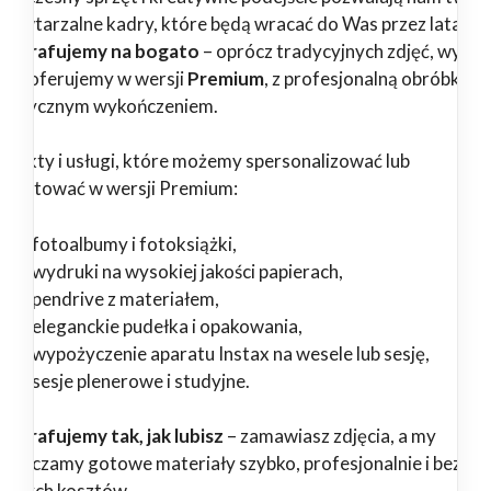
epowtarzalne kadry, które będą wracać do Was przez lata.
tografujemy na bogato
– oprócz tradycyjnych zdjęć, wybr
ługi oferujemy w wersji
Premium
, z profesjonalną obróbką i
tystycznym wykończeniem.
odukty i usługi, które możemy spersonalizować lub
zygotować w wersji Premium:
fotoalbumy i fotoksiążki,
wydruki na wysokiej jakości papierach,
pendrive z materiałem,
eleganckie pudełka i opakowania,
wypożyczenie aparatu Instax na wesele lub sesję,
sesje plenerowe i studyjne.
tografujemy tak, jak lubisz
– zamawiasz zdjęcia, a my
starczamy gotowe materiały szybko, profesjonalnie i bez
ędnych kosztów.