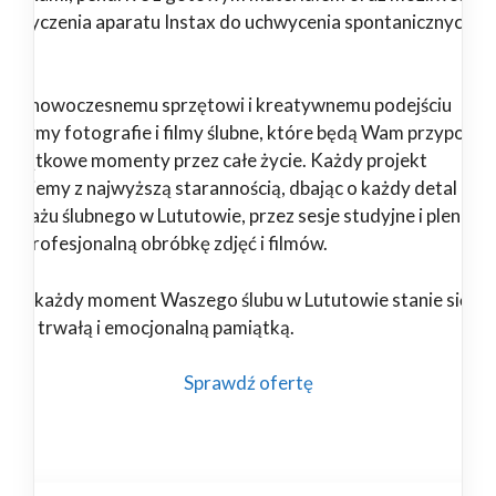
pożyczenia aparatu Instax do uchwycenia spontanicznych
il.
ięki nowoczesnemu sprzętowi i kreatywnemu podejściu
orzymy fotografie i filmy ślubne, które będą Wam przypomi
 wyjątkowe momenty przez całe życie. Każdy projekt
alizujemy z najwyższą starannością, dbając o każdy detal – od
portażu ślubnego w Lututowie, przez sesje studyjne i plenero
 po profesjonalną obróbkę zdjęć i filmów.
nami każdy moment Waszego ślubu w Lututowie stanie się
ękną, trwałą i emocjonalną pamiątką.
Sprawdź ofertę