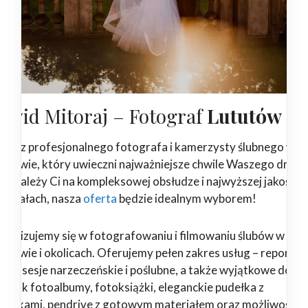
awid Mitoraj – Fotograf
Lututów
ukasz profesjonalnego fotografa i kamerzysty ślubnego w
tutowie, który uwieczni najważniejsze chwile Waszego dnia?
żeli zależy Ci na kompleksowej obsłudze i najwyższej jakości
teriałach, nasza
oferta
będzie idealnym wyborem!
ecjalizujemy się w fotografowaniu i filmowaniu ślubów w
tutowie i okolicach. Oferujemy pełen zakres usług – reportaż
ubne, sesje narzeczeńskie i poślubne, a także wyjątkowe dodat
kie jak fotoalbumy, fotoksiążki, eleganckie pudełka z
drukami, pendrive z gotowym materiałem oraz możliwość