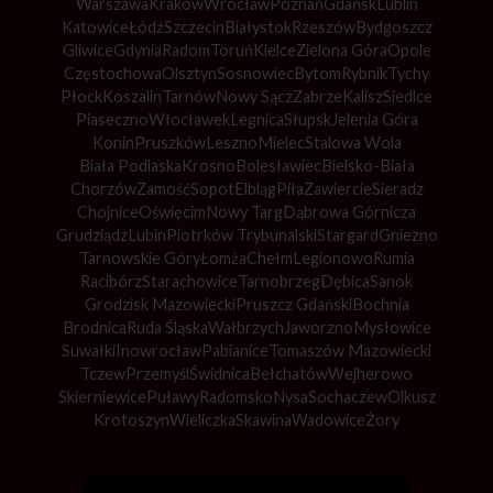
Warszawa
Kraków
Wrocław
Poznań
Gdańsk
Lublin
Katowice
Łódź
Szczecin
Białystok
Rzeszów
Bydgoszcz
Gliwice
Gdynia
Radom
Toruń
Kielce
Zielona Góra
Opole
Częstochowa
Olsztyn
Sosnowiec
Bytom
Rybnik
Tychy
Płock
Koszalin
Tarnów
Nowy Sącz
Zabrze
Kalisz
Siedlce
Piaseczno
Włocławek
Legnica
Słupsk
Jelenia Góra
Konin
Pruszków
Leszno
Mielec
Stalowa Wola
Biała Podlaska
Krosno
Bolesławiec
Bielsko-Biała
Chorzów
Zamość
Sopot
Elbląg
Piła
Zawiercie
Sieradz
Chojnice
Oświęcim
Nowy Targ
Dąbrowa Górnicza
Grudziądz
Lubin
Piotrków Trybunalski
Stargard
Gniezno
Tarnowskie Góry
Łomża
Chełm
Legionowo
Rumia
Racibórz
Starachowice
Tarnobrzeg
Dębica
Sanok
Grodzisk Mazowiecki
Pruszcz Gdański
Bochnia
Brodnica
Ruda Śląska
Wałbrzych
Jaworzno
Mysłowice
Suwałki
Inowrocław
Pabianice
Tomaszów Mazowiecki
Tczew
Przemyśl
Świdnica
Bełchatów
Wejherowo
Skierniewice
Puławy
Radomsko
Nysa
Sochaczew
Olkusz
Krotoszyn
Wieliczka
Skawina
Wadowice
Żory