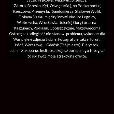
Sącza,
Krakowa
,
Wadowic
,
Brzeszcz
,
Zatora,
Brzeska
,
Kęt
,
Oświęcimia
), na Podkarpaciu (
Rzeszowa, Przemyśla, ,
Sandomierza
,
Stalowej Woli
),
Dolnym Śląsku między innymi okolice Legnicy,
Wałbrzycha,
Wrocławia
, Jeleniej Góry) oraz na
Kaszubach, Podlasiu, Opolszczyźnie, Mazowieckim (
Ostrołęka) odległość nie stanowi problemu, wykonam dla
Was piękne zdjęcia ślubne. Fotografuje także Toruń,
Łódź,
Warszawę
, i Gdańsk (
Trójmiasto
), Białystok,
Lublin,
Zakopane
. Jeśli poszukujesz porządnego fotograf
to sprawdź moją atrakcyjną ofertę.