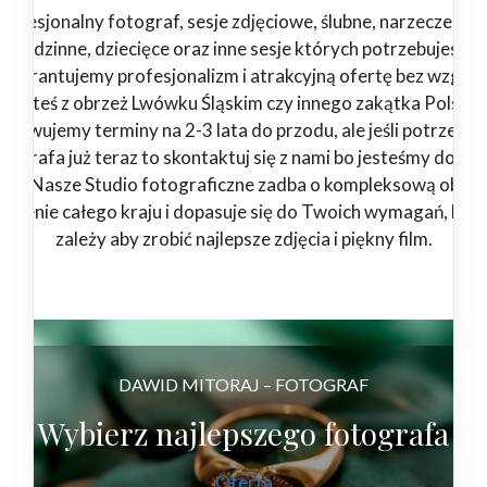
rofesjonalny fotograf, sesje zdjęciowe, ślubne, narzeczeński
rodzinne, dziecięce oraz inne sesje których potrzebujesz.
Gwarantujemy profesjonalizm i atrakcyjną ofertę bez względ
jesteś z obrzeż Lwówku Śląskim czy innego zakątka Polski.
zerwujemy terminy na 2-3 lata do przodu, ale jeśli potrzebuj
tografa już teraz to skontaktuj się z nami bo jesteśmy dostę
4/7. Nasze Studio fotograficzne zadba o kompleksową obsłu
 terenie całego kraju i dopasuje się do Twoich wymagań, bo 
zależy aby zrobić najlepsze zdjęcia i piękny film.
DAWID MITORAJ – FOTOGRAF
Wybierz najlepszego fotografa
Oferta