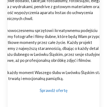
jątkowe dodatki, takie jak fotoalbumy, fotoksiążki, eleganck
dełka z wydrukami, pendrive z gotowym materiałem oraz
żliwość wypożyczenia aparatu Instax do uchwycenia
ontanicznych chwil.
ięki nowoczesnemu sprzętowi i kreatywnemu podejściu
orzymy fotografie i filmy ślubne, które będą Wam przypomi
 wyjątkowe momenty przez całe życie. Każdy projekt
alizujemy z najwyższą starannością, dbając o każdy detal – od
portażu ślubnego w Lwówku Śląskim, przez sesje studyjne i
enerowe, aż po profesjonalną obróbkę zdjęć i filmów.
nami każdy moment Waszego ślubu w Lwówku Śląskim stanie 
ękną, trwałą i emocjonalną pamiątką.
Sprawdź ofertę