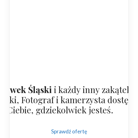
wówek Śląski
i każdy inny zakątek
olski, Fotograf i kamerzysta dostępn
la Ciebie, gdziekolwiek jesteś.
Sprawdź ofertę