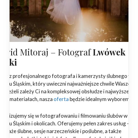
awid Mitoraj – Fotograf
Lwówek
ląski
ukasz profesjonalnego fotografa i kamerzysty ślubnego w
ówku Śląskim, który uwieczni najważniejsze chwile Waszego
ia? Jeżeli zależy Ci na kompleksowej obsłudze i najwyższej
kości materiałach, nasza
oferta
będzie idealnym wyborem!
ecjalizujemy się w fotografowaniu i filmowaniu ślubów w
ówku Śląskim i okolicach. Oferujemy pełen zakres usług –
ortaże ślubne, sesje narzeczeńskie i poślubne, a także