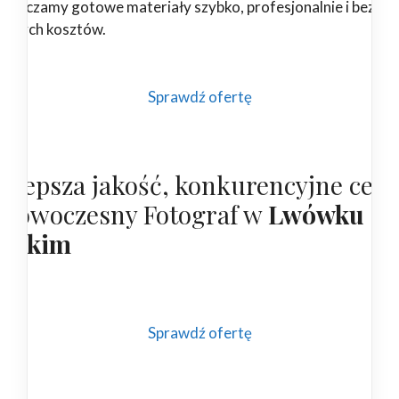
starczamy gotowe materiały szybko, profesjonalnie i bez
ędnych kosztów.
Sprawdź ofertę
ajlepsza jakość, konkurencyjne cen
 nowoczesny Fotograf w
Lwówku
ląskim
Sprawdź ofertę