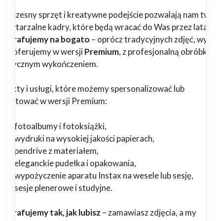
woczesny sprzęt i kreatywne podejście pozwalają nam twor
epowtarzalne kadry, które będą wracać do Was przez lata.
tografujemy na bogato
– oprócz tradycyjnych zdjęć, wybr
ługi oferujemy w wersji
Premium
, z profesjonalną obróbką i
tystycznym wykończeniem.
odukty i usługi, które możemy spersonalizować lub
zygotować w wersji Premium:
fotoalbumy i fotoksiążki,
wydruki na wysokiej jakości papierach,
pendrive z materiałem,
eleganckie pudełka i opakowania,
wypożyczenie aparatu Instax na wesele lub sesję,
sesje plenerowe i studyjne.
tografujemy tak, jak lubisz
– zamawiasz zdjęcia, a my