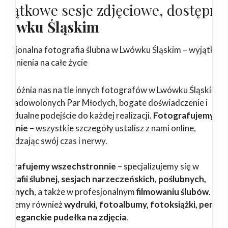
yjątkowe sesje zdjęciowe, dostępne
wówku Śląskim
ofesjonalna fotografia ślubna w Lwówku Śląskim – wyjątkow
pomnienia na całe życie
 wyróżnia nas na tle innych fotografów w Lwówku Śląskim?
tki zadowolonych Par Młodych, bogate doświadczenie i
dywidualne podejście do każdej realizacji.
Fotografujemy
godnie
– wszystkie szczegóły ustalisz z nami online,
zczędzając swój czas i nerwy.
tografujemy wszechstronnie
– specjalizujemy się w
tografii ślubnej, sesjach narzeczeńskich, poślubnych,
dzinnych
, a także w profesjonalnym
filmowaniu ślubów
.
erujemy również
wydruki, fotoalbumy, fotoksiążki, pendri
az eleganckie pudełka na zdjęcia
.