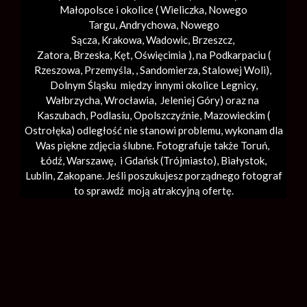
Małopolsce i okolice (
Wieliczka
, Nowego
Targu,
Andrychowa
, Nowego
Sącza,
Krakowa
,
Wadowic
,
Brzeszcz
,
Zatora,
Brzeska
,
Kęt
,
Oświęcimia
), na Podkarpaciu (
Rzeszowa, Przemyśla, ,
Sandomierza
,
Stalowej Woli
),
Dolnym Śląsku między innymi okolice Legnicy,
Wałbrzycha,
Wrocławia
, Jeleniej Góry) oraz na
Kaszubach, Podlasiu, Opolszczyźnie, Mazowieckim (
Ostrołęka) odległość nie stanowi problemu, wykonam dla
Was piękne zdjęcia ślubne. Fotografuje także Toruń,
Łódź,
Warszawę
, i Gdańsk (
Trójmiasto
), Białystok,
Lublin,
Zakopane
. Jeśli poszukujesz porządnego fotograf
to sprawdź moją atrakcyjną ofertę.