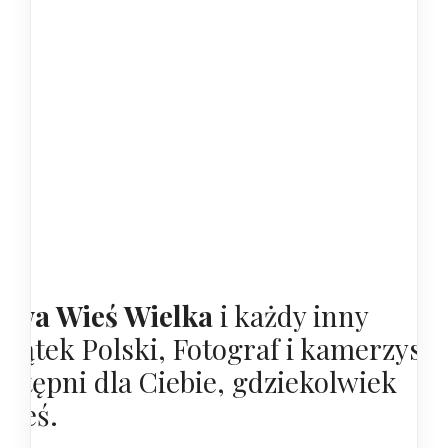
owa Wieś Wielka
i każdy inny
akątek Polski, Fotograf i kamerzysta
ostępni dla Ciebie, gdziekolwiek
esteś.