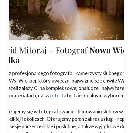
awid Mitoraj – Fotograf
Nowa Wieś
ielka
ukasz profesjonalnego fotografa i kamerzysty ślubnego w
wej Wsi Wielkiej, który uwieczni najważniejsze chwile Wasz
ia? Jeżeli zależy Ci na kompleksowej obsłudze i najwyższej
kości materiałach, nasza
oferta
będzie idealnym wyborem!
ecjalizujemy się w fotografowaniu i filmowaniu ślubów w No
i Wielkiej i okolicach. Oferujemy pełen zakres usług – report
ubne, sesje narzeczeńskie i poślubne, a także wyjątkowe dodat