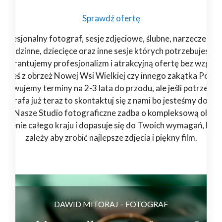
Sprawdź ofertę
rofesjonalny fotograf, sesje zdjęciowe, ślubne, narzeczeński
rodzinne, dziecięce oraz inne sesje których potrzebujesz.
Gwarantujemy profesjonalizm i atrakcyjną ofertę bez względ
jesteś z obrzeż Nowej Wsi Wielkiej czy innego zakątka Polski
zerwujemy terminy na 2-3 lata do przodu, ale jeśli potrzebuj
tografa już teraz to skontaktuj się z nami bo jesteśmy dostę
4/7. Nasze Studio fotograficzne zadba o kompleksową obsłu
 terenie całego kraju i dopasuje się do Twoich wymagań, bo 
zależy aby zrobić najlepsze zdjęcia i piękny film.
DAWID MITORAJ – FOTOGRAF