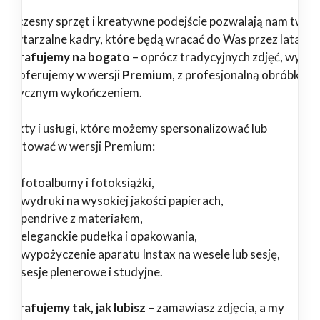
woczesny sprzęt i kreatywne podejście pozwalają nam twor
epowtarzalne kadry, które będą wracać do Was przez lata.
tografujemy na bogato
– oprócz tradycyjnych zdjęć, wybr
ługi oferujemy w wersji
Premium
, z profesjonalną obróbką i
tystycznym wykończeniem.
odukty i usługi, które możemy spersonalizować lub
zygotować w wersji Premium:
fotoalbumy i fotoksiążki,
wydruki na wysokiej jakości papierach,
pendrive z materiałem,
eleganckie pudełka i opakowania,
wypożyczenie aparatu Instax na wesele lub sesję,
sesje plenerowe i studyjne.
tografujemy tak, jak lubisz
– zamawiasz zdjęcia, a my