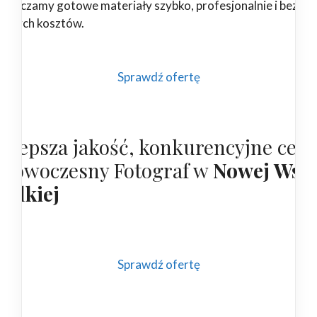
starczamy gotowe materiały szybko, profesjonalnie i bez
ędnych kosztów.
Sprawdź ofertę
ajlepsza jakość, konkurencyjne cen
 nowoczesny Fotograf w
Nowej Wsi
ielkiej
Sprawdź ofertę