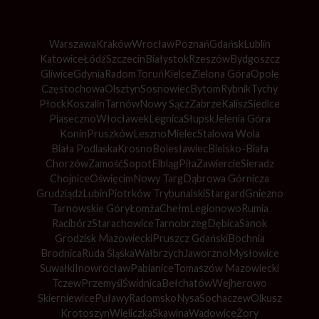
Warszawa
Kraków
Wrocław
Poznań
Gdańsk
Lublin
Katowice
Łódź
Szczecin
Białystok
Rzeszów
Bydgoszcz
Gliwice
Gdynia
Radom
Toruń
Kielce
Zielona Góra
Opole
Częstochowa
Olsztyn
Sosnowiec
Bytom
Rybnik
Tychy
Płock
Koszalin
Tarnów
Nowy Sącz
Zabrze
Kalisz
Siedlce
Piaseczno
Włocławek
Legnica
Słupsk
Jelenia Góra
Konin
Pruszków
Leszno
Mielec
Stalowa Wola
Biała Podlaska
Krosno
Bolesławiec
Bielsko-Biała
Chorzów
Zamość
Sopot
Elbląg
Piła
Zawiercie
Sieradz
Chojnice
Oświęcim
Nowy Targ
Dąbrowa Górnicza
Grudziądz
Lubin
Piotrków Trybunalski
Stargard
Gniezno
Tarnowskie Góry
Łomża
Chełm
Legionowo
Rumia
Racibórz
Starachowice
Tarnobrzeg
Dębica
Sanok
Grodzisk Mazowiecki
Pruszcz Gdański
Bochnia
Brodnica
Ruda Śląska
Wałbrzych
Jaworzno
Mysłowice
Suwałki
Inowrocław
Pabianice
Tomaszów Mazowiecki
Tczew
Przemyśl
Świdnica
Bełchatów
Wejherowo
Skierniewice
Puławy
Radomsko
Nysa
Sochaczew
Olkusz
Krotoszyn
Wieliczka
Skawina
Wadowice
Żory