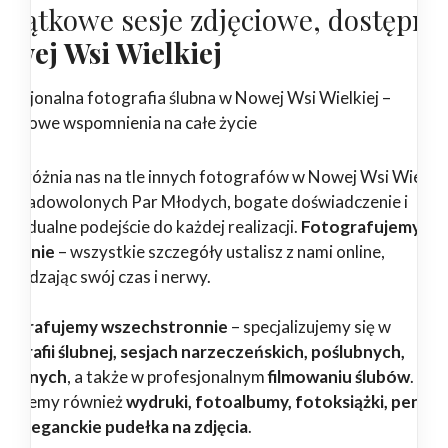
yjątkowe sesje zdjęciowe, dostępne
owej Wsi Wielkiej
ofesjonalna fotografia ślubna w Nowej Wsi Wielkiej –
jątkowe wspomnienia na całe życie
 wyróżnia nas na tle innych fotografów w Nowej Wsi Wielkie
tki zadowolonych Par Młodych, bogate doświadczenie i
dywidualne podejście do każdej realizacji.
Fotografujemy
godnie
– wszystkie szczegóły ustalisz z nami online,
zczędzając swój czas i nerwy.
tografujemy wszechstronnie
– specjalizujemy się w
tografii ślubnej, sesjach narzeczeńskich, poślubnych,
dzinnych
, a także w profesjonalnym
filmowaniu ślubów
.
erujemy również
wydruki, fotoalbumy, fotoksiążki, pendri
az eleganckie pudełka na zdjęcia
.