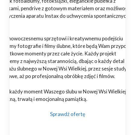
kie jak fotoalbumy, fotoksiążki, eleganckie pudełka z
drukami, pendrive z gotowym materiałem oraz możliwość
pożyczenia aparatu Instax do uchwycenia spontanicznych
il.
ięki nowoczesnemu sprzętowi i kreatywnemu podejściu
orzymy fotografie i filmy ślubne, które będą Wam przypomi
 wyjątkowe momenty przez całe życie. Każdy projekt
alizujemy z najwyższą starannością, dbając o każdy detal – od
portażu ślubnego w Nowej Wsi Wielkiej, przez sesje studyjne 
enerowe, aż po profesjonalną obróbkę zdjęć i filmów.
nami każdy moment Waszego ślubu w Nowej Wsi Wielkiej sta
ę piękną, trwałą i emocjonalną pamiątką.
Sprawdź ofertę