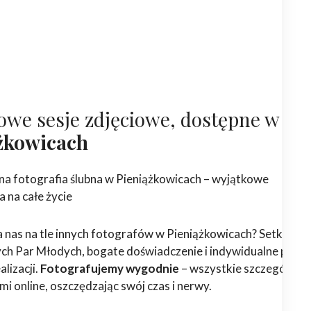
owe sesje zdjęciowe, dostępne w
żkowicach
na fotografia ślubna w Pieniążkowicach – wyjątkowe
 na całe życie
 nas na tle innych fotografów w Pieniążkowicach? Setki
h Par Młodych, bogate doświadczenie i indywidualne podej
alizacji.
Fotografujemy wygodnie
– wszystkie szczegóły
ami online, oszczędzając swój czas i nerwy.