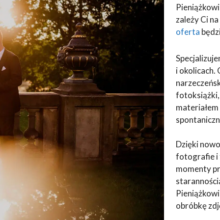
Pieniążkowi
zależy Ci n
oferta
będz
Specjalizuj
i okolicach.
narzeczeńsk
fotoksiążki
materiałem 
spontaniczn
Dzięki now
fotografie 
momenty prz
staranności
Pieniążkowic
obróbkę zdję