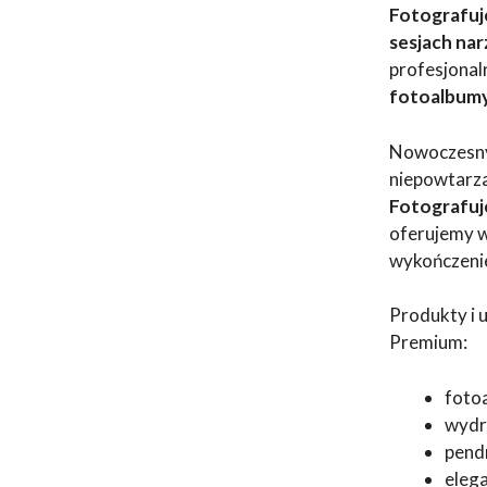
Fotografuj
sesjach na
profesjona
fotoalbumy,
Nowoczesny 
niepowtarza
Fotografuj
oferujemy w
wykończeni
Produkty i 
Premium:
fotoa
wydru
pend
eleg