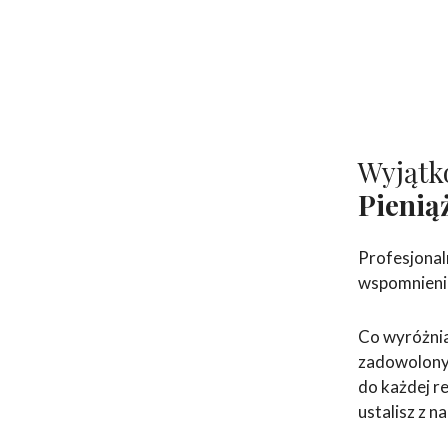
Wyjątk
Pienią
Profesjonal
wspomnienia
Co wyróżnia
zadowolonyc
do każdej re
ustalisz z n