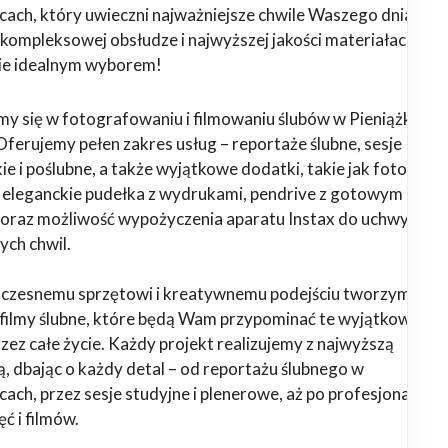
cach, który uwieczni najważniejsze chwile Waszego dnia? Jeż
a kompleksowej obsłudze i najwyższej jakości materiałach, na
ie idealnym wyborem!
emy się w fotografowaniu i filmowaniu ślubów w Pieniążkowi
 Oferujemy pełen zakres usług – reportaże ślubne, sesje
ie i poślubne, a także wyjątkowe dodatki, takie jak fotoalbu
, eleganckie pudełka z wydrukami, pendrive z gotowym
oraz możliwość wypożyczenia aparatu Instax do uchwyceni
ych chwil.
oczesnemu sprzętowi i kreatywnemu podejściu tworzymy
i filmy ślubne, które będą Wam przypominać te wyjątkowe
ez całe życie. Każdy projekt realizujemy z najwyższą
ą, dbając o każdy detal – od reportażu ślubnego w
ach, przez sesje studyjne i plenerowe, aż po profesjonalną
ć i filmów.