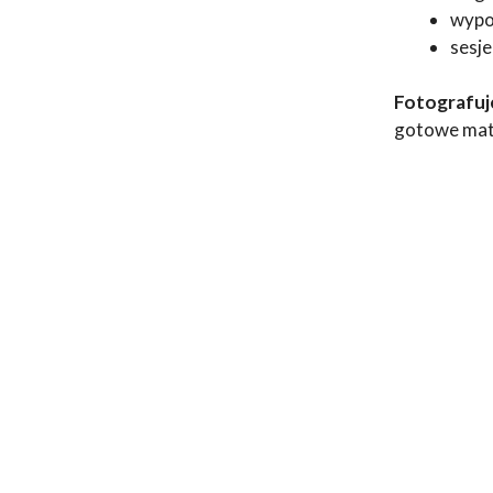
wypoż
sesje
Fotografuje
gotowe mate