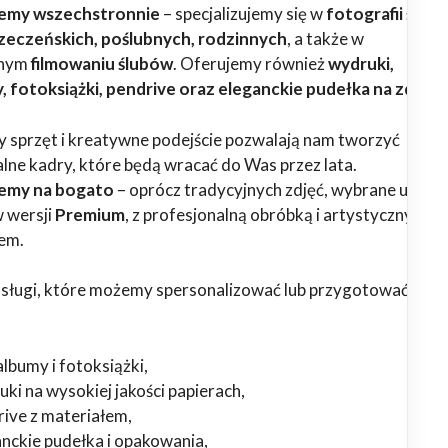
emy wszechstronnie
– specjalizujemy się w
fotografii ślubn
rzeczeńskich, poślubnych, rodzinnych
, a także w
lnym
filmowaniu ślubów
. Oferujemy również
wydruki,
 fotoksiążki, pendrive oraz eleganckie pudełka na zdjęci
sprzęt i kreatywne podejście pozwalają nam tworzyć
lne kadry, które będą wracać do Was przez lata.
emy na bogato
– oprócz tradycyjnych zdjęć, wybrane usługi
 wersji
Premium
, z profesjonalną obróbką i artystycznym
em.
usługi, które możemy spersonalizować lub przygotować w we
lbumy i fotoksiążki,
ki na wysokiej jakości papierach,
rive z materiałem,
anckie pudełka i opakowania,