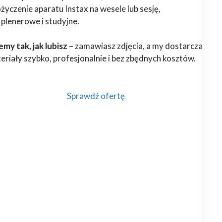
yczenie aparatu Instax na wesele lub sesję,
 plenerowe i studyjne.
my tak, jak lubisz
– zamawiasz zdjęcia, a my dostarczamy
riały szybko, profesjonalnie i bez zbędnych kosztów.
Sprawdź ofertę