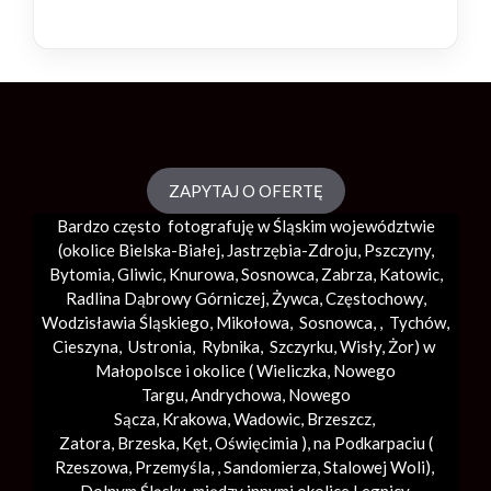
ZAPYTAJ O OFERTĘ
Bardzo często fotografuję w Śląskim województwie
(okolice
Bielska-Białej
, Jastrzębia-Zdroju, Pszczyny,
Bytomia, Gliwic, Knurowa, Sosnowca, Zabrza,
Katowic
,
Radlina Dąbrowy Górniczej, Żywca, Częstochowy,
Wodzisławia Śląskiego, Mikołowa, Sosnowca, , Tychów,
Cieszyna, Ustronia, Rybnika, Szczyrku, Wisły, Żor) w
Małopolsce i okolice (
Wieliczka
, Nowego
Targu,
Andrychowa
, Nowego
Sącza,
Krakowa
,
Wadowic
,
Brzeszcz
,
Zatora,
Brzeska
,
Kęt
,
Oświęcimia
), na Podkarpaciu (
Rzeszowa, Przemyśla, ,
Sandomierza
,
Stalowej Woli
),