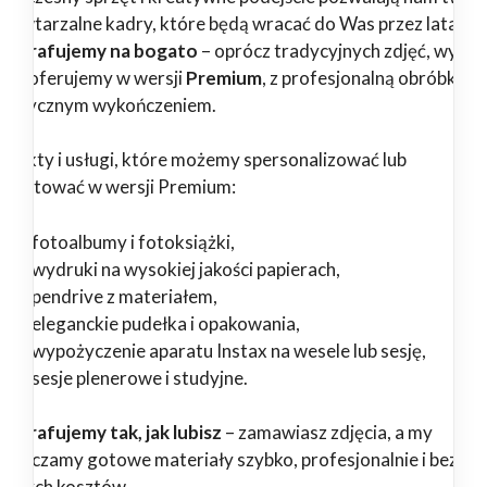
epowtarzalne kadry, które będą wracać do Was przez lata.
tografujemy na bogato
– oprócz tradycyjnych zdjęć, wybr
ługi oferujemy w wersji
Premium
, z profesjonalną obróbką i
tystycznym wykończeniem.
odukty i usługi, które możemy spersonalizować lub
zygotować w wersji Premium:
fotoalbumy i fotoksiążki,
wydruki na wysokiej jakości papierach,
pendrive z materiałem,
eleganckie pudełka i opakowania,
wypożyczenie aparatu Instax na wesele lub sesję,
sesje plenerowe i studyjne.
tografujemy tak, jak lubisz
– zamawiasz zdjęcia, a my
starczamy gotowe materiały szybko, profesjonalnie i bez
ędnych kosztów.