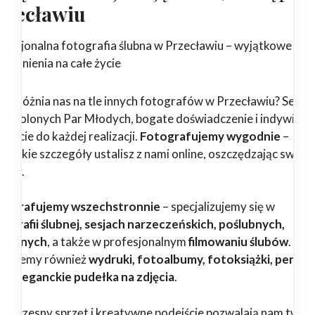
rzecławiu
ofesjonalna fotografia ślubna w Przecławiu – wyjątkowe
pomnienia na całe życie
 wyróżnia nas na tle innych fotografów w Przecławiu? Setki
dowolonych Par Młodych, bogate doświadczenie i indywidua
ejście do każdej realizacji.
Fotografujemy wygodnie
–
zystkie szczegóły ustalisz z nami online, oszczędzając swój c
erwy.
tografujemy wszechstronnie
– specjalizujemy się w
tografii ślubnej, sesjach narzeczeńskich, poślubnych,
dzinnych
, a także w profesjonalnym
filmowaniu ślubów
.
erujemy również
wydruki, fotoalbumy, fotoksiążki, pendri
az eleganckie pudełka na zdjęcia
.
woczesny sprzęt i kreatywne podejście pozwalają nam twor