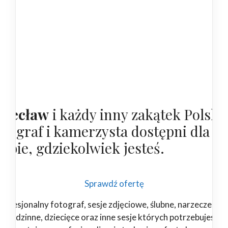
rzecław
i każdy inny zakątek Polski,
otograf i kamerzysta dostępni dla
iebie, gdziekolwiek jesteś.
Sprawdź ofertę
rofesjonalny fotograf, sesje zdjęciowe, ślubne, narzeczeński
rodzinne, dziecięce oraz inne sesje których potrzebujesz.