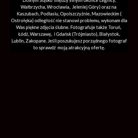
Dolnym Śląsku między innymi okolice Legnicy,
Wałbrzycha,
Wrocławia
, Jeleniej Góry) oraz na
Kaszubach, Podlasiu, Opolszczyźnie, Mazowieckim (
Ostrołęka) odległość nie stanowi problemu, wykonam dla
Was piękne zdjęcia ślubne. Fotografuje także Toruń,
Łódź,
Warszawę
, i Gdańsk (
Trójmiasto
), Białystok,
Lublin,
Zakopane
. Jeśli poszukujesz porządnego fotograf
to sprawdź moją atrakcyjną ofertę.