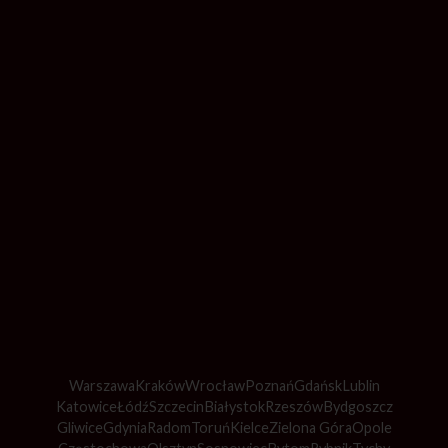
Warszawa
Kraków
Wrocław
Poznań
Gdańsk
Lublin
Katowice
Łódź
Szczecin
Białystok
Rzeszów
Bydgoszcz
Gliwice
Gdynia
Radom
Toruń
Kielce
Zielona Góra
Opole