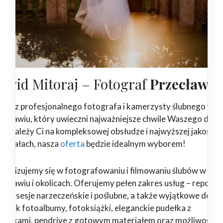
awid Mitoraj – Fotograf
Przecław
ukasz profesjonalnego fotografa i kamerzysty ślubnego w
zecławiu, który uwieczni najważniejsze chwile Waszego dnia?
żeli zależy Ci na kompleksowej obsłudze i najwyższej jakości
teriałach, nasza
oferta
będzie idealnym wyborem!
ecjalizujemy się w fotografowaniu i filmowaniu ślubów w
zecławiu i okolicach. Oferujemy pełen zakres usług – reporta
ubne, sesje narzeczeńskie i poślubne, a także wyjątkowe dodat
kie jak fotoalbumy, fotoksiążki, eleganckie pudełka z
drukami, pendrive z gotowym materiałem oraz możliwość