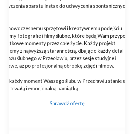
pożyczenia aparatu Instax do uchwycenia spontanicznych
il.
ięki nowoczesnemu sprzętowi i kreatywnemu podejściu
orzymy fotografie i filmy ślubne, które będą Wam przypomi
 wyjątkowe momenty przez całe życie. Każdy projekt
alizujemy z najwyższą starannością, dbając o każdy detal – od
portażu ślubnego w Przecławiu, przez sesje studyjne i
enerowe, aż po profesjonalną obróbkę zdjęć i filmów.
nami każdy moment Waszego ślubu w Przecławiu stanie się
ękną, trwałą i emocjonalną pamiątką.
Sprawdź ofertę