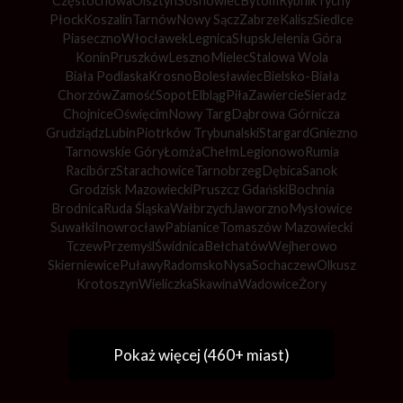
Częstochowa
Olsztyn
Sosnowiec
Bytom
Rybnik
Tychy
Płock
Koszalin
Tarnów
Nowy Sącz
Zabrze
Kalisz
Siedlce
Piaseczno
Włocławek
Legnica
Słupsk
Jelenia Góra
Konin
Pruszków
Leszno
Mielec
Stalowa Wola
Biała Podlaska
Krosno
Bolesławiec
Bielsko-Biała
Chorzów
Zamość
Sopot
Elbląg
Piła
Zawiercie
Sieradz
Chojnice
Oświęcim
Nowy Targ
Dąbrowa Górnicza
Grudziądz
Lubin
Piotrków Trybunalski
Stargard
Gniezno
Tarnowskie Góry
Łomża
Chełm
Legionowo
Rumia
Racibórz
Starachowice
Tarnobrzeg
Dębica
Sanok
Grodzisk Mazowiecki
Pruszcz Gdański
Bochnia
Brodnica
Ruda Śląska
Wałbrzych
Jaworzno
Mysłowice
Suwałki
Inowrocław
Pabianice
Tomaszów Mazowiecki
Tczew
Przemyśl
Świdnica
Bełchatów
Wejherowo
Skierniewice
Puławy
Radomsko
Nysa
Sochaczew
Olkusz
Krotoszyn
Wieliczka
Skawina
Wadowice
Żory
Pokaż więcej (460+ miast)