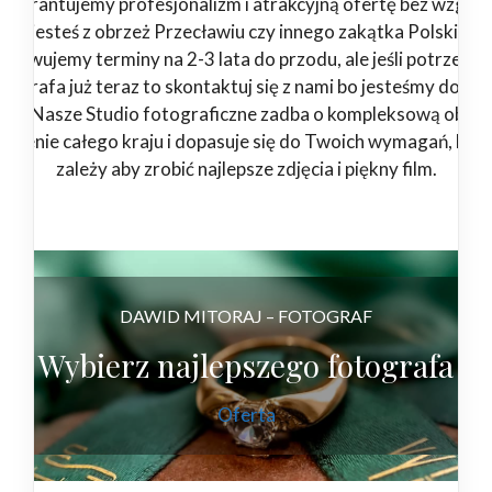
Gwarantujemy profesjonalizm i atrakcyjną ofertę bez względ
jesteś z obrzeż Przecławiu czy innego zakątka Polski.
zerwujemy terminy na 2-3 lata do przodu, ale jeśli potrzebuj
tografa już teraz to skontaktuj się z nami bo jesteśmy dostę
4/7. Nasze Studio fotograficzne zadba o kompleksową obsłu
 terenie całego kraju i dopasuje się do Twoich wymagań, bo 
zależy aby zrobić najlepsze zdjęcia i piękny film.
DAWID MITORAJ – FOTOGRAF
Wybierz najlepszego fotografa
Oferta