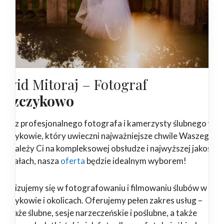
awid Mitoraj – Fotograf
uszczykowo
ukasz profesjonalnego fotografa i kamerzysty ślubnego w
szczykowie, który uwieczni najważniejsze chwile Waszego dn
żeli zależy Ci na kompleksowej obsłudze i najwyższej jakości
teriałach, nasza
oferta
będzie idealnym wyborem!
ecjalizujemy się w fotografowaniu i filmowaniu ślubów w
szczykowie i okolicach. Oferujemy pełen zakres usług –
ortaże ślubne, sesje narzeczeńskie i poślubne, a także