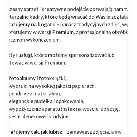
woczesny sprzęt i kreatywne podejście pozwalają nam twor
epowtarzalne kadry, które będą wracać do Was przez lata.
tografujemy na bogato
– oprócz tradycyjnych zdjęć, wybr
ługi oferujemy w wersji
Premium
, z profesjonalną obróbką i
tystycznym wykończeniem.
odukty i usługi, które możemy spersonalizować lub
zygotować w wersji Premium:
fotoalbumy i fotoksiążki,
wydruki na wysokiej jakości papierach,
pendrive z materiałem,
eleganckie pudełka i opakowania,
wypożyczenie aparatu Instax na wesele lub sesję,
sesje plenerowe i studyjne.
tografujemy tak, jak lubisz
– zamawiasz zdjęcia, a my