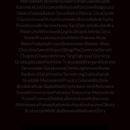
Warszawa
Kraków
Wrocław
Poznań
Gdańsk
Lublin
Katowice
Łódź
Szczecin
Białystok
Rzeszów
Bydgoszcz
Gliwice
Gdynia
Radom
Toruń
Kielce
Zielona Góra
Opole
Częstochowa
Olsztyn
Sosnowiec
Bytom
Rybnik
Tychy
Płock
Koszalin
Tarnów
Nowy Sącz
Zabrze
Kalisz
Siedlce
Piaseczno
Włocławek
Legnica
Słupsk
Jelenia Góra
Konin
Pruszków
Leszno
Mielec
Stalowa Wola
Biała Podlaska
Krosno
Bolesławiec
Bielsko-Biała
Chorzów
Zamość
Sopot
Elbląg
Piła
Zawiercie
Sieradz
Chojnice
Oświęcim
Nowy Targ
Dąbrowa Górnicza
Grudziądz
Lubin
Piotrków Trybunalski
Stargard
Gniezno
Tarnowskie Góry
Łomża
Chełm
Legionowo
Rumia
Racibórz
Starachowice
Tarnobrzeg
Dębica
Sanok
Grodzisk Mazowiecki
Pruszcz Gdański
Bochnia
Brodnica
Ruda Śląska
Wałbrzych
Jaworzno
Mysłowice
Suwałki
Inowrocław
Pabianice
Tomaszów Mazowiecki
Tczew
Przemyśl
Świdnica
Bełchatów
Wejherowo
Skierniewice
Puławy
Radomsko
Nysa
Sochaczew
Olkusz
Krotoszyn
Wieliczka
Skawina
Wadowice
Żory