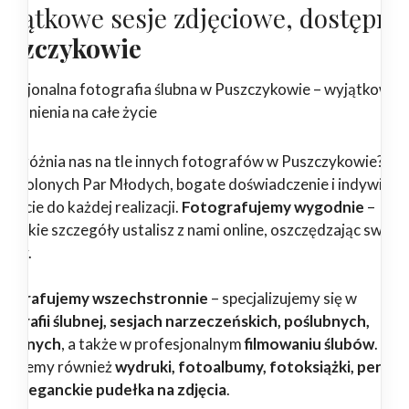
yjątkowe sesje zdjęciowe, dostępne
uszczykowie
ofesjonalna fotografia ślubna w Puszczykowie – wyjątkowe
pomnienia na całe życie
 wyróżnia nas na tle innych fotografów w Puszczykowie? Set
dowolonych Par Młodych, bogate doświadczenie i indywidua
ejście do każdej realizacji.
Fotografujemy wygodnie
–
zystkie szczegóły ustalisz z nami online, oszczędzając swój c
erwy.
tografujemy wszechstronnie
– specjalizujemy się w
tografii ślubnej, sesjach narzeczeńskich, poślubnych,
dzinnych
, a także w profesjonalnym
filmowaniu ślubów
.
erujemy również
wydruki, fotoalbumy, fotoksiążki, pendri
az eleganckie pudełka na zdjęcia
.