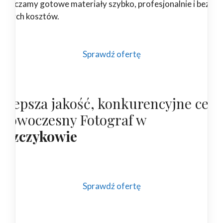
starczamy gotowe materiały szybko, profesjonalnie i bez
ędnych kosztów.
Sprawdź ofertę
ajlepsza jakość, konkurencyjne cen
 nowoczesny Fotograf w
uszczykowie
Sprawdź ofertę