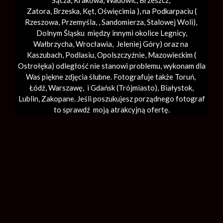
Sącza,
Krakowa
,
Wadowic
,
Brzeszcz
,
Zatora,
Brzeska
,
Kęt
,
Oświęcimia
), na Podkarpaciu (
Rzeszowa, Przemyśla, ,
Sandomierza
,
Stalowej Woli
),
Dolnym Śląsku między innymi okolice Legnicy,
Wałbrzycha,
Wrocławia
, Jeleniej Góry) oraz na
Kaszubach, Podlasiu, Opolszczyźnie, Mazowieckim (
Ostrołęka) odległość nie stanowi problemu, wykonam dla
Was piękne zdjęcia ślubne. Fotografuje także Toruń,
Łódź,
Warszawę
, i Gdańsk (
Trójmiasto
), Białystok,
Lublin,
Zakopane
. Jeśli poszukujesz porządnego fotograf
to sprawdź moją atrakcyjną ofertę.