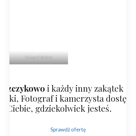
fotograf
ślubny
uszczykowo
i każdy inny zakątek
olski, Fotograf i kamerzysta dostępn
la Ciebie, gdziekolwiek jesteś.
Sprawdź ofertę