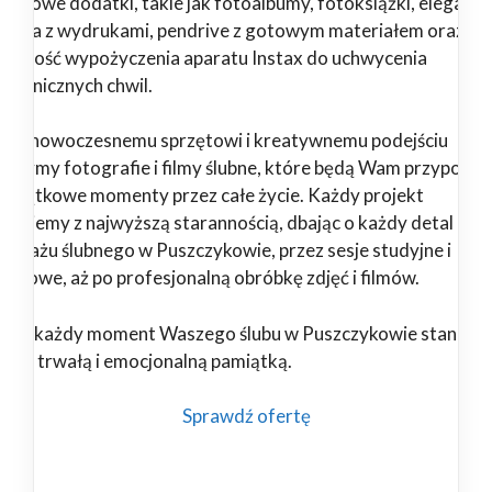
jątkowe dodatki, takie jak fotoalbumy, fotoksiążki, eleganck
dełka z wydrukami, pendrive z gotowym materiałem oraz
żliwość wypożyczenia aparatu Instax do uchwycenia
ontanicznych chwil.
ięki nowoczesnemu sprzętowi i kreatywnemu podejściu
orzymy fotografie i filmy ślubne, które będą Wam przypomi
 wyjątkowe momenty przez całe życie. Każdy projekt
alizujemy z najwyższą starannością, dbając o każdy detal – od
portażu ślubnego w Puszczykowie, przez sesje studyjne i
enerowe, aż po profesjonalną obróbkę zdjęć i filmów.
nami każdy moment Waszego ślubu w Puszczykowie stanie si
ękną, trwałą i emocjonalną pamiątką.
Sprawdź ofertę