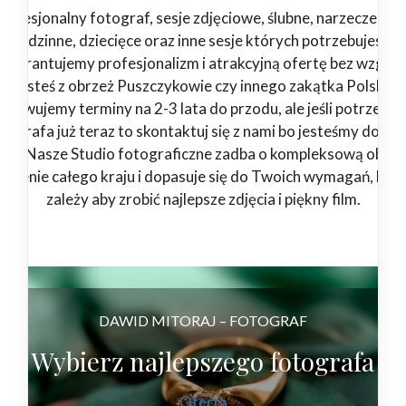
rofesjonalny fotograf, sesje zdjęciowe, ślubne, narzeczeński
rodzinne, dziecięce oraz inne sesje których potrzebujesz.
Gwarantujemy profesjonalizm i atrakcyjną ofertę bez względ
jesteś z obrzeż Puszczykowie czy innego zakątka Polski.
zerwujemy terminy na 2-3 lata do przodu, ale jeśli potrzebuj
tografa już teraz to skontaktuj się z nami bo jesteśmy dostę
4/7. Nasze Studio fotograficzne zadba o kompleksową obsłu
 terenie całego kraju i dopasuje się do Twoich wymagań, bo 
zależy aby zrobić najlepsze zdjęcia i piękny film.
DAWID MITORAJ – FOTOGRAF
Wybierz najlepszego fotografa
Oferta