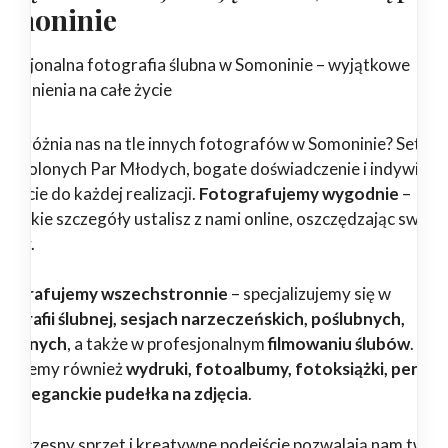
omoninie
ofesjonalna fotografia ślubna w Somoninie – wyjątkowe
pomnienia na całe życie
 wyróżnia nas na tle innych fotografów w Somoninie? Setki
dowolonych Par Młodych, bogate doświadczenie i indywidua
ejście do każdej realizacji.
Fotografujemy wygodnie
–
zystkie szczegóły ustalisz z nami online, oszczędzając swój c
erwy.
tografujemy wszechstronnie
– specjalizujemy się w
tografii ślubnej, sesjach narzeczeńskich, poślubnych,
dzinnych
, a także w profesjonalnym
filmowaniu ślubów
.
erujemy również
wydruki, fotoalbumy, fotoksiążki, pendri
az eleganckie pudełka na zdjęcia
.
woczesny sprzęt i kreatywne podejście pozwalają nam twor