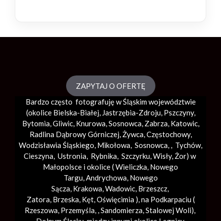
ZAPYTAJ O OFERTĘ
Bardzo często fotografuję w Śląskim województwie
(okolice
Bielska-Białej
, Jastrzębia-Zdroju, Pszczyny,
Bytomia, Gliwic, Knurowa, Sosnowca, Zabrza,
Katowic
,
Radlina Dąbrowy Górniczej, Żywca, Częstochowy,
Wodzisławia Śląskiego, Mikołowa, Sosnowca, , Tychów,
Cieszyna, Ustronia, Rybnika, Szczyrku, Wisły, Żor) w
Małopolsce i okolice (
Wieliczka
, Nowego
Targu,
Andrychowa
, Nowego
Sącza,
Krakowa
,
Wadowic
,
Brzeszcz
,
Zatora,
Brzeska
,
Kęt
,
Oświęcimia
), na Podkarpaciu (
Rzeszowa, Przemyśla, ,
Sandomierza
,
Stalowej Woli
),