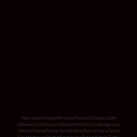
Warszawa
Kraków
Wrocław
Poznań
Gdańsk
Lublin
Katowice
Łódź
Szczecin
Białystok
Rzeszów
Bydgoszcz
Gliwice
Gdynia
Radom
Toruń
Kielce
Zielona Góra
Opole