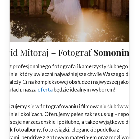
awid Mitoraj – Fotograf
Somonino
ukasz profesjonalnego fotografa i kamerzysty ślubnego w
moninie, który uwieczni najważniejsze chwile Waszego dnia?
żeli zależy Ci na kompleksowej obsłudze i najwyższej jakości
teriałach, nasza
oferta
będzie idealnym wyborem!
ecjalizujemy się w fotografowaniu i filmowaniu ślubów w
moninie i okolicach. Oferujemy pełen zakres usług – reporta
ubne, sesje narzeczeńskie i poślubne, a także wyjątkowe dodat
kie jak fotoalbumy, fotoksiążki, eleganckie pudełka z
drukami, pendrive z gotowym materiałem oraz możliwość