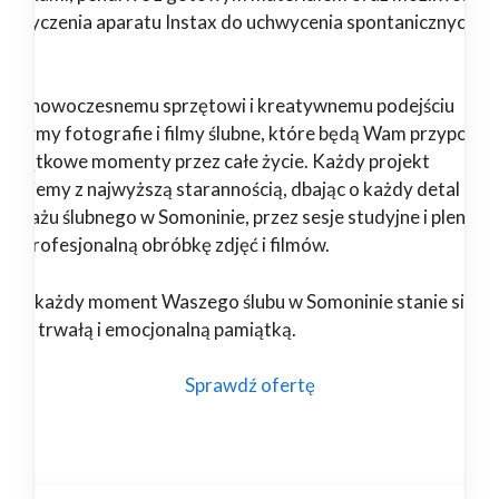
pożyczenia aparatu Instax do uchwycenia spontanicznych
il.
ięki nowoczesnemu sprzętowi i kreatywnemu podejściu
orzymy fotografie i filmy ślubne, które będą Wam przypomi
 wyjątkowe momenty przez całe życie. Każdy projekt
alizujemy z najwyższą starannością, dbając o każdy detal – od
portażu ślubnego w Somoninie, przez sesje studyjne i plenero
 po profesjonalną obróbkę zdjęć i filmów.
nami każdy moment Waszego ślubu w Somoninie stanie się
ękną, trwałą i emocjonalną pamiątką.
Sprawdź ofertę