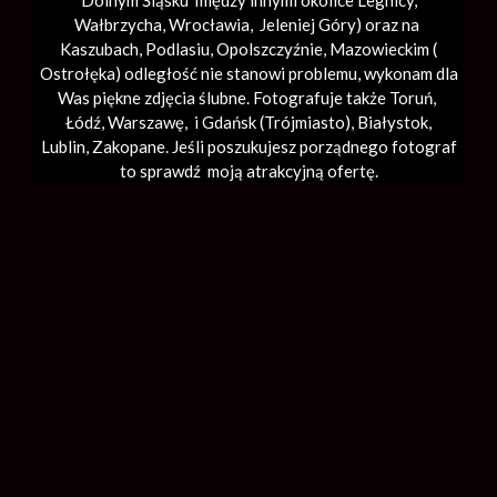
Dolnym Śląsku między innymi okolice Legnicy,
Wałbrzycha,
Wrocławia
, Jeleniej Góry) oraz na
Kaszubach, Podlasiu, Opolszczyźnie, Mazowieckim (
Ostrołęka) odległość nie stanowi problemu, wykonam dla
Was piękne zdjęcia ślubne. Fotografuje także Toruń,
Łódź,
Warszawę
, i Gdańsk (
Trójmiasto
), Białystok,
Lublin,
Zakopane
. Jeśli poszukujesz porządnego fotograf
to sprawdź moją atrakcyjną ofertę.