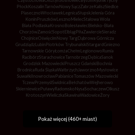
Częstochowa
Olsztyn
Sosnowiec
Bytom
Rybnik
Tychy
Płock
Koszalin
Tarnów
Nowy Sącz
Zabrze
Kalisz
Siedlce
Piaseczno
Włocławek
Legnica
Słupsk
Jelenia Góra
Konin
Pruszków
Leszno
Mielec
Stalowa Wola
Biała Podlaska
Krosno
Bolesławiec
Bielsko-Biała
Chorzów
Zamość
Sopot
Elbląg
Piła
Zawiercie
Sieradz
Chojnice
Oświęcim
Nowy Targ
Dąbrowa Górnicza
Grudziądz
Lubin
Piotrków Trybunalski
Stargard
Gniezno
Tarnowskie Góry
Łomża
Chełm
Legionowo
Rumia
Racibórz
Starachowice
Tarnobrzeg
Dębica
Sanok
Grodzisk Mazowiecki
Pruszcz Gdański
Bochnia
Brodnica
Ruda Śląska
Wałbrzych
Jaworzno
Mysłowice
Suwałki
Inowrocław
Pabianice
Tomaszów Mazowiecki
Tczew
Przemyśl
Świdnica
Bełchatów
Wejherowo
Skierniewice
Puławy
Radomsko
Nysa
Sochaczew
Olkusz
Krotoszyn
Wieliczka
Skawina
Wadowice
Żory
Pokaż więcej (460+ miast)