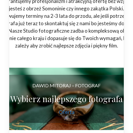
Gwarantujemy profesjonalizm i atrakcyjną ofertę bez względ
jesteś z obrzeż Somoninie czy innego zakątka Polski.
zerwujemy terminy na 2-3 lata do przodu, ale jeśli potrzebuj
tografa już teraz to skontaktuj się z nami bo jesteśmy dostę
4/7. Nasze Studio fotograficzne zadba o kompleksową obsłu
 terenie całego kraju i dopasuje się do Twoich wymagań, bo 
zależy aby zrobić najlepsze zdjęcia i piękny film.
DAWID MITORAJ – FOTOGRAF
Wybierz najlepszego fotografa
Oferta