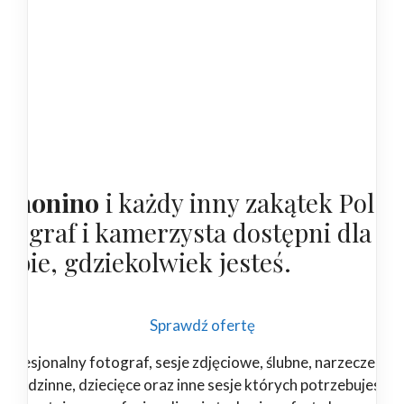
omonino
i każdy inny zakątek Polski
otograf i kamerzysta dostępni dla
iebie, gdziekolwiek jesteś.
Sprawdź ofertę
rofesjonalny fotograf, sesje zdjęciowe, ślubne, narzeczeński
rodzinne, dziecięce oraz inne sesje których potrzebujesz.