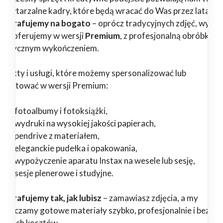
epowtarzalne kadry, które będą wracać do Was przez lata.
tografujemy na bogato
– oprócz tradycyjnych zdjęć, wybr
ługi oferujemy w wersji
Premium
, z profesjonalną obróbką i
tystycznym wykończeniem.
odukty i usługi, które możemy spersonalizować lub
zygotować w wersji Premium:
fotoalbumy i fotoksiążki,
wydruki na wysokiej jakości papierach,
pendrive z materiałem,
eleganckie pudełka i opakowania,
wypożyczenie aparatu Instax na wesele lub sesję,
sesje plenerowe i studyjne.
tografujemy tak, jak lubisz
– zamawiasz zdjęcia, a my
starczamy gotowe materiały szybko, profesjonalnie i bez
ędnych kosztów.