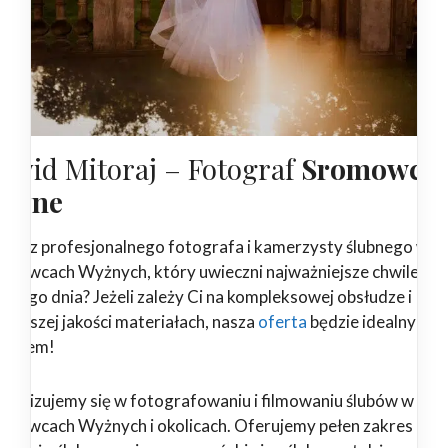
awid Mitoraj – Fotograf
Sromowce
yżne
ukasz profesjonalnego fotografa i kamerzysty ślubnego w
omowcach Wyżnych, który uwieczni najważniejsze chwile
szego dnia? Jeżeli zależy Ci na kompleksowej obsłudze i
jwyższej jakości materiałach, nasza
oferta
będzie idealnym
borem!
ecjalizujemy się w fotografowaniu i filmowaniu ślubów w
omowcach Wyżnych i okolicach. Oferujemy pełen zakres usłu