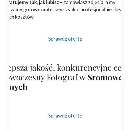
tografujemy tak, jak lubisz
– zamawiasz zdjęcia, a my
starczamy gotowe materiały szybko, profesjonalnie i bez
ędnych kosztów.
Sprawdź ofertę
ajlepsza jakość, konkurencyjne cen
 nowoczesny Fotograf w
Sromowca
yżnych
Sprawdź ofertę