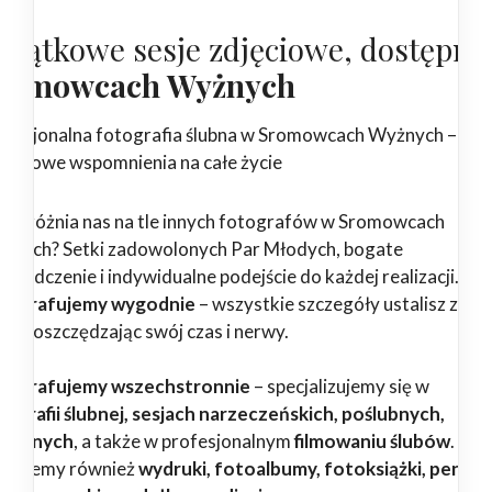
yjątkowe sesje zdjęciowe, dostępne
romowcach Wyżnych
ofesjonalna fotografia ślubna w Sromowcach Wyżnych –
jątkowe wspomnienia na całe życie
 wyróżnia nas na tle innych fotografów w Sromowcach
żnych? Setki zadowolonych Par Młodych, bogate
wiadczenie i indywidualne podejście do każdej realizacji.
tografujemy wygodnie
– wszystkie szczegóły ustalisz z na
ine, oszczędzając swój czas i nerwy.
tografujemy wszechstronnie
– specjalizujemy się w
tografii ślubnej, sesjach narzeczeńskich, poślubnych,
dzinnych
, a także w profesjonalnym
filmowaniu ślubów
.
erujemy również
wydruki, fotoalbumy, fotoksiążki, pendri