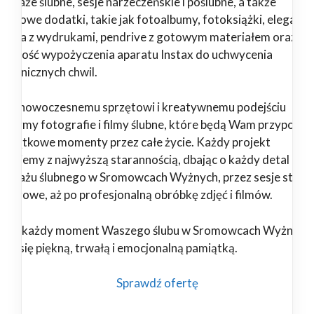
ortaże ślubne, sesje narzeczeńskie i poślubne, a także
jątkowe dodatki, takie jak fotoalbumy, fotoksiążki, eleganck
dełka z wydrukami, pendrive z gotowym materiałem oraz
żliwość wypożyczenia aparatu Instax do uchwycenia
ontanicznych chwil.
ięki nowoczesnemu sprzętowi i kreatywnemu podejściu
orzymy fotografie i filmy ślubne, które będą Wam przypomi
 wyjątkowe momenty przez całe życie. Każdy projekt
alizujemy z najwyższą starannością, dbając o każdy detal – od
portażu ślubnego w Sromowcach Wyżnych, przez sesje study
plenerowe, aż po profesjonalną obróbkę zdjęć i filmów.
nami każdy moment Waszego ślubu w Sromowcach Wyżnych
anie się piękną, trwałą i emocjonalną pamiątką.
Sprawdź ofertę