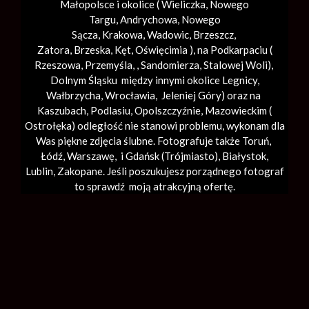
Małopolsce i okolice (
Wieliczka
, Nowego
Targu,
Andrychowa
, Nowego
Sącza,
Krakowa
,
Wadowic
,
Brzeszcz
,
Zatora,
Brzeska
,
Kęt
,
Oświęcimia
), na Podkarpaciu (
Rzeszowa, Przemyśla, ,
Sandomierza
,
Stalowej Woli
),
Dolnym Śląsku między innymi okolice Legnicy,
Wałbrzycha,
Wrocławia
, Jeleniej Góry) oraz na
Kaszubach, Podlasiu, Opolszczyźnie, Mazowieckim (
Ostrołęka) odległość nie stanowi problemu, wykonam dla
Was piękne zdjęcia ślubne. Fotografuje także Toruń,
Łódź,
Warszawę
, i Gdańsk (
Trójmiasto
), Białystok,
Lublin,
Zakopane
. Jeśli poszukujesz porządnego fotograf
to sprawdź moją atrakcyjną ofertę.