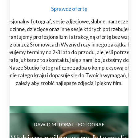
Sprawdź ofertę
rofesjonalny fotograf, sesje zdjęciowe, ślubne, narzeczeński
rodzinne, dziecięce oraz inne sesje których potrzebujesz.
Gwarantujemy profesjonalizm i atrakcyjną ofertę bez względ
esteś z obrzeż Sromowcach Wyżnych czy innego zakątka Polsk
zerwujemy terminy na 2-3 lata do przodu, ale jeśli potrzebuj
tografa już teraz to skontaktuj się z nami bo jesteśmy dostę
4/7. Nasze Studio fotograficzne zadba o kompleksową obsłu
 terenie całego kraju i dopasuje się do Twoich wymagań, bo 
zależy aby zrobić najlepsze zdjęcia i piękny film.
DAWID MITORAJ – FOTOGRAF