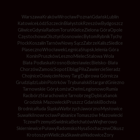
Warszawa
Kraków
Wrocław
Poznań
Gdańsk
Lublin
Katowice
Łódź
Szczecin
Białystok
Rzeszów
Bydgoszcz
Gliwice
Gdynia
Radom
Toruń
Kielce
Zielona Góra
Opole
Częstochowa
Olsztyn
Sosnowiec
Bytom
Rybnik
Tychy
Płock
Koszalin
Tarnów
Nowy Sącz
Zabrze
Kalisz
Siedlce
Piaseczno
Włocławek
Legnica
Słupsk
Jelenia Góra
Konin
Pruszków
Leszno
Mielec
Stalowa Wola
Biała Podlaska
Krosno
Bolesławiec
Bielsko-Biała
Chorzów
Zamość
Sopot
Elbląg
Piła
Zawiercie
Sieradz
Chojnice
Oświęcim
Nowy Targ
Dąbrowa Górnicza
Grudziądz
Lubin
Piotrków Trybunalski
Stargard
Gniezno
Tarnowskie Góry
Łomża
Chełm
Legionowo
Rumia
Racibórz
Starachowice
Tarnobrzeg
Dębica
Sanok
Grodzisk Mazowiecki
Pruszcz Gdański
Bochnia
Brodnica
Ruda Śląska
Wałbrzych
Jaworzno
Mysłowice
Suwałki
Inowrocław
Pabianice
Tomaszów Mazowiecki
Tczew
Przemyśl
Świdnica
Bełchatów
Wejherowo
Skierniewice
Puławy
Radomsko
Nysa
Sochaczew
Olkusz
Krotoszyn
Wieliczka
Skawina
Wadowice
Żory