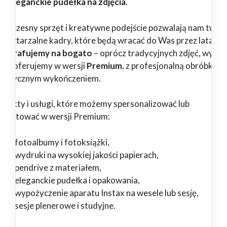
az eleganckie pudełka na zdjęcia
.
woczesny sprzęt i kreatywne podejście pozwalają nam twor
epowtarzalne kadry, które będą wracać do Was przez lata.
tografujemy na bogato
– oprócz tradycyjnych zdjęć, wybr
ługi oferujemy w wersji
Premium
, z profesjonalną obróbką i
tystycznym wykończeniem.
odukty i usługi, które możemy spersonalizować lub
zygotować w wersji Premium:
fotoalbumy i fotoksiążki,
wydruki na wysokiej jakości papierach,
pendrive z materiałem,
eleganckie pudełka i opakowania,
wypożyczenie aparatu Instax na wesele lub sesję,
sesje plenerowe i studyjne.