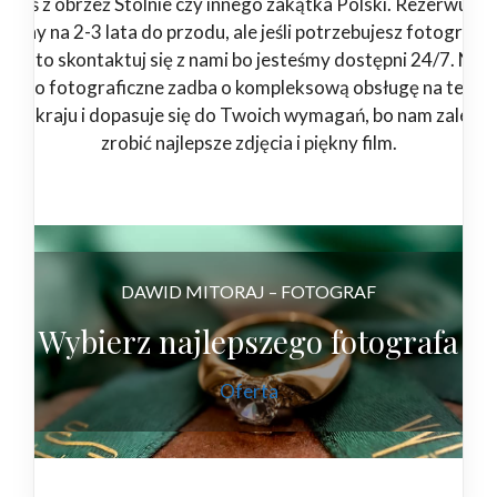
esteś z obrzeż Stolnie czy innego zakątka Polski. Rezerwuje
rminy na 2-3 lata do przodu, ale jeśli potrzebujesz fotografa 
eraz to skontaktuj się z nami bo jesteśmy dostępni 24/7. Nas
tudio fotograficzne zadba o kompleksową obsługę na teren
łego kraju i dopasuje się do Twoich wymagań, bo nam zależy 
zrobić najlepsze zdjęcia i piękny film.
DAWID MITORAJ – FOTOGRAF
Wybierz najlepszego fotografa
Oferta