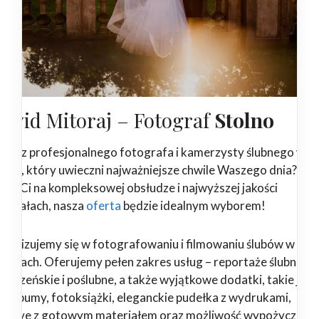
awid Mitoraj – Fotograf
Stolno
ukasz profesjonalnego fotografa i kamerzysty ślubnego w
olnie, który uwieczni najważniejsze chwile Waszego dnia? Jeże
leży Ci na kompleksowej obsłudze i najwyższej jakości
teriałach, nasza
oferta
będzie idealnym wyborem!
ecjalizujemy się w fotografowaniu i filmowaniu ślubów w Stol
okolicach. Oferujemy pełen zakres usług – reportaże ślubne, se
rzeczeńskie i poślubne, a także wyjątkowe dodatki, takie jak
toalbumy, fotoksiążki, eleganckie pudełka z wydrukami,
ndrive z gotowym materiałem oraz możliwość wypożyczenia