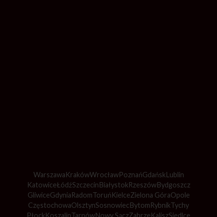
Warszawa
Kraków
Wrocław
Poznań
Gdańsk
Lublin
Katowice
Łódź
Szczecin
Białystok
Rzeszów
Bydgoszcz
Gliwice
Gdynia
Radom
Toruń
Kielce
Zielona Góra
Opole
Częstochowa
Olsztyn
Sosnowiec
Bytom
Rybnik
Tychy
Płock
Koszalin
Tarnów
Nowy Sącz
Zabrze
Kalisz
Siedlce