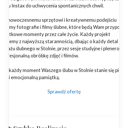
aratu Instax do uchwycenia spontanicznych chwil.
ięki nowoczesnemu sprzętowi i kreatywnemu podejściu
orzymy fotografie i filmy ślubne, które będą Wam przypomi
 wyjątkowe momenty przez całe życie. Każdy projekt
alizujemy z najwyższą starannością, dbając o każdy detal – od
portażu ślubnego w Stolnie, przez sesje studyjne i plenerowe,
 profesjonalną obróbkę zdjęć i filmów.
nami każdy moment Waszego ślubu w Stolnie stanie się piękn
wałą i emocjonalną pamiątką.
Sprawdź ofertę