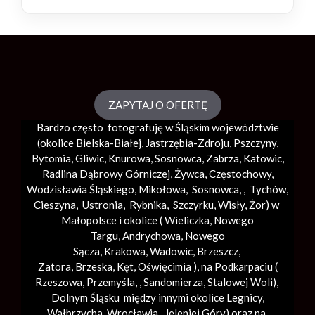
ZAPYTAJ O OFERTĘ
Bardzo często fotografuję w Śląskim województwie
(okolice
Bielska-Białej
, Jastrzębia-Zdroju, Pszczyny,
Bytomia, Gliwic, Knurowa, Sosnowca, Zabrza,
Katowic
,
Radlina Dąbrowy Górniczej, Żywca, Częstochowy,
Wodzisławia Śląskiego, Mikołowa, Sosnowca, , Tychów,
Cieszyna, Ustronia, Rybnika, Szczyrku, Wisły, Żor) w
Małopolsce i okolice (
Wieliczka
, Nowego
Targu,
Andrychowa
, Nowego
Sącza,
Krakowa
,
Wadowic
,
Brzeszcz
,
Zatora,
Brzeska
,
Kęt
,
Oświęcimia
), na Podkarpaciu (
Rzeszowa, Przemyśla, ,
Sandomierza
,
Stalowej Woli
),
Dolnym Śląsku między innymi okolice Legnicy,
Wałbrzycha,
Wrocławia
, Jeleniej Góry) oraz na