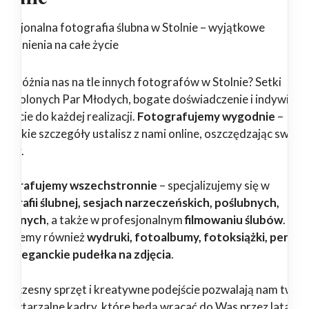
ofesjonalna fotografia ślubna w Stolnie – wyjątkowe
pomnienia na całe życie
 wyróżnia nas na tle innych fotografów w Stolnie? Setki
dowolonych Par Młodych, bogate doświadczenie i indywidua
ejście do każdej realizacji.
Fotografujemy wygodnie
–
zystkie szczegóły ustalisz z nami online, oszczędzając swój c
erwy.
tografujemy wszechstronnie
– specjalizujemy się w
tografii ślubnej, sesjach narzeczeńskich, poślubnych,
dzinnych
, a także w profesjonalnym
filmowaniu ślubów
.
erujemy również
wydruki, fotoalbumy, fotoksiążki, pendri
az eleganckie pudełka na zdjęcia
.
woczesny sprzęt i kreatywne podejście pozwalają nam twor
epowtarzalne kadry, które będą wracać do Was przez lata.