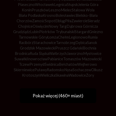
Piaseczno
Włocławek
Legnica
Słupsk
Jelenia Góra
Konin
Pruszków
Leszno
Mielec
Stalowa Wola
Biała Podlaska
Krosno
Bolesławiec
Bielsko-Biała
Chorzów
Zamość
Sopot
Elbląg
Piła
Zawiercie
Sieradz
Chojnice
Oświęcim
Nowy Targ
Dąbrowa Górnicza
Grudziądz
Lubin
Piotrków Trybunalski
Stargard
Gniezno
Tarnowskie Góry
Łomża
Chełm
Legionowo
Rumia
Racibórz
Starachowice
Tarnobrzeg
Dębica
Sanok
Grodzisk Mazowiecki
Pruszcz Gdański
Bochnia
Brodnica
Ruda Śląska
Wałbrzych
Jaworzno
Mysłowice
Suwałki
Inowrocław
Pabianice
Tomaszów Mazowiecki
Tczew
Przemyśl
Świdnica
Bełchatów
Wejherowo
Skierniewice
Puławy
Radomsko
Nysa
Sochaczew
Olkusz
Krotoszyn
Wieliczka
Skawina
Wadowice
Żory
Pokaż więcej (460+ miast)