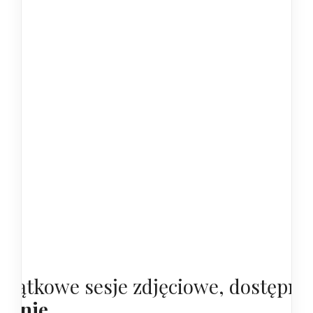
yjątkowe sesje zdjęciowe, dostępne
tolnie