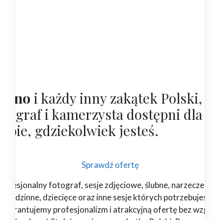
tolno
i każdy inny zakątek Polski,
otograf i kamerzysta dostępni dla
iebie, gdziekolwiek jesteś.
Sprawdź ofertę
rofesjonalny fotograf, sesje zdjęciowe, ślubne, narzeczeński
rodzinne, dziecięce oraz inne sesje których potrzebujesz.
Gwarantujemy profesjonalizm i atrakcyjną ofertę bez względ