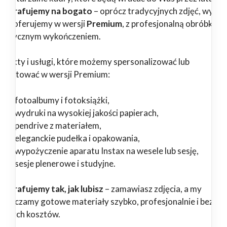
tografujemy na bogato
– oprócz tradycyjnych zdjęć, wybr
ługi oferujemy w wersji
Premium
, z profesjonalną obróbką i
tystycznym wykończeniem.
odukty i usługi, które możemy spersonalizować lub
zygotować w wersji Premium:
fotoalbumy i fotoksiążki,
wydruki na wysokiej jakości papierach,
pendrive z materiałem,
eleganckie pudełka i opakowania,
wypożyczenie aparatu Instax na wesele lub sesję,
sesje plenerowe i studyjne.
tografujemy tak, jak lubisz
– zamawiasz zdjęcia, a my
starczamy gotowe materiały szybko, profesjonalnie i bez
ędnych kosztów.