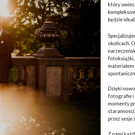
który uwiecz
kompleksowe
będzie ide
Specjalizuj
okolicach. 
narzeczeńsk
fotoksiążki
materiałem 
spontaniczn
Dzięki now
fotografie 
momenty prz
staranności
przez sesje 
Z nami każd