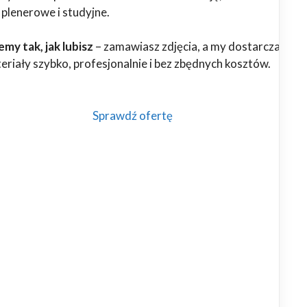
 plenerowe i studyjne.
my tak, jak lubisz
– zamawiasz zdjęcia, a my dostarczamy
riały szybko, profesjonalnie i bez zbędnych kosztów.
Sprawdź ofertę