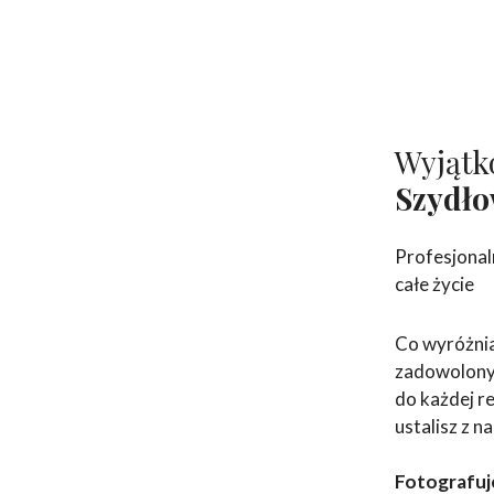
Wyjątk
Szydł
Profesjonal
całe życie
Co wyróżnia
zadowolonyc
do każdej re
ustalisz z n
Fotografuj