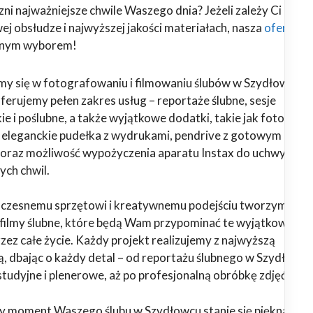
ni najważniejsze chwile Waszego dnia? Jeżeli zależy Ci na
j obsłudze i najwyższej jakości materiałach, nasza
oferta
alnym wyborem!
emy się w fotografowaniu i filmowaniu ślubów w Szydłowcu i
Oferujemy pełen zakres usług – reportaże ślubne, sesje
ie i poślubne, a także wyjątkowe dodatki, takie jak fotoalbu
, eleganckie pudełka z wydrukami, pendrive z gotowym
oraz możliwość wypożyczenia aparatu Instax do uchwyceni
ych chwil.
oczesnemu sprzętowi i kreatywnemu podejściu tworzymy
i filmy ślubne, które będą Wam przypominać te wyjątkowe
ez całe życie. Każdy projekt realizujemy z najwyższą
ą, dbając o każdy detal – od reportażu ślubnego w Szydłowcu
studyjne i plenerowe, aż po profesjonalną obróbkę zdjęć i fil
y moment Waszego ślubu w Szydłowcu stanie się piękną, trw