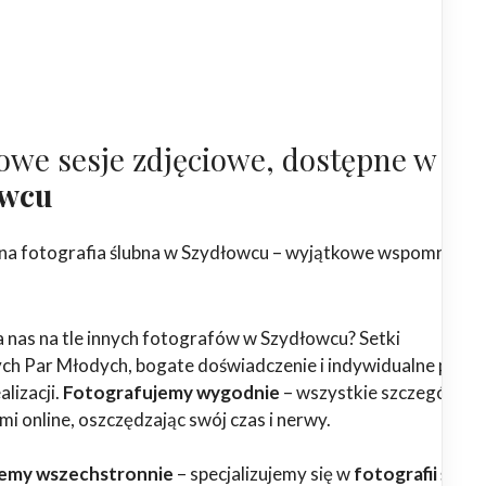
owe sesje zdjęciowe, dostępne w
owcu
na fotografia ślubna w Szydłowcu – wyjątkowe wspomnienia
 nas na tle innych fotografów w Szydłowcu? Setki
h Par Młodych, bogate doświadczenie i indywidualne podej
alizacji.
Fotografujemy wygodnie
– wszystkie szczegóły
ami online, oszczędzając swój czas i nerwy.
emy wszechstronnie
– specjalizujemy się w
fotografii ślubn