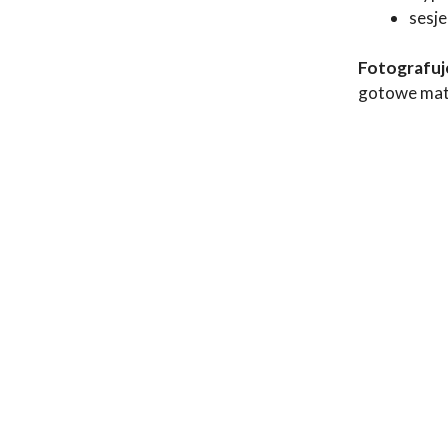
sesje
Fotografuje
gotowe mate