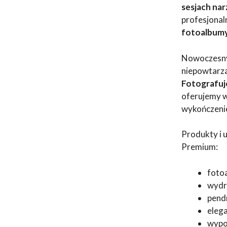
sesjach na
profesjona
fotoalbumy,
Nowoczesny 
niepowtarza
Fotografuj
oferujemy w
wykończeni
Produkty i 
Premium:
fotoa
wydru
pend
eleg
wypoż