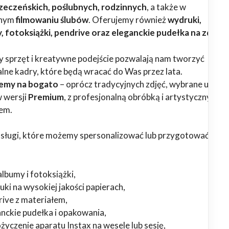
rzeczeńskich, poślubnych, rodzinnych
, a także w
lnym
filmowaniu ślubów
. Oferujemy również
wydruki,
 fotoksiążki, pendrive oraz eleganckie pudełka na zdjęci
sprzęt i kreatywne podejście pozwalają nam tworzyć
lne kadry, które będą wracać do Was przez lata.
emy na bogato
– oprócz tradycyjnych zdjęć, wybrane usługi
 wersji
Premium
, z profesjonalną obróbką i artystycznym
em.
usługi, które możemy spersonalizować lub przygotować w we
lbumy i fotoksiążki,
ki na wysokiej jakości papierach,
rive z materiałem,
anckie pudełka i opakowania,
yczenie aparatu Instax na wesele lub sesję,