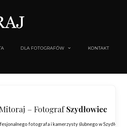
TA
DLA FOTOGRAFÓW
KONTAKT
Mitoraj – Fotograf
Szydłowiec
fesjonalnego fotografa i kamerzysty ślubnego w Szydłowcu