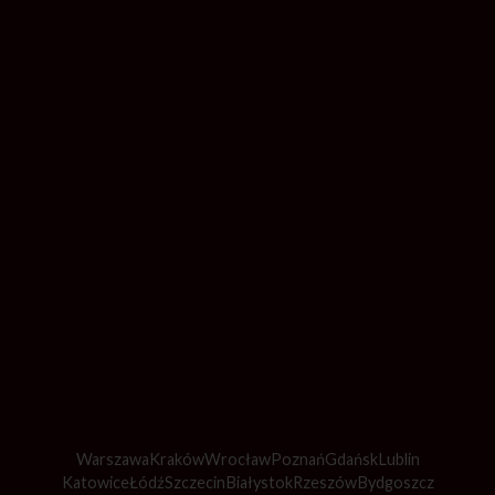
Warszawa
Kraków
Wrocław
Poznań
Gdańsk
Lublin
Katowice
Łódź
Szczecin
Białystok
Rzeszów
Bydgoszcz