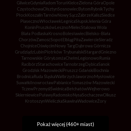
Gliwice
Gdynia
Radom
Toruń
Kielce
Zielona Góra
Opole
Częstochowa
Olsztyn
Sosnowiec
Bytom
Rybnik
Tychy
Płock
Koszalin
Tarnów
Nowy Sącz
Zabrze
Kalisz
Siedlce
Piaseczno
Włocławek
Legnica
Słupsk
Jelenia Góra
Konin
Pruszków
Leszno
Mielec
Stalowa Wola
Biała Podlaska
Krosno
Bolesławiec
Bielsko-Biała
Chorzów
Zamość
Sopot
Elbląg
Piła
Zawiercie
Sieradz
Chojnice
Oświęcim
Nowy Targ
Dąbrowa Górnicza
Grudziądz
Lubin
Piotrków Trybunalski
Stargard
Gniezno
Tarnowskie Góry
Łomża
Chełm
Legionowo
Rumia
Racibórz
Starachowice
Tarnobrzeg
Dębica
Sanok
Grodzisk Mazowiecki
Pruszcz Gdański
Bochnia
Brodnica
Ruda Śląska
Wałbrzych
Jaworzno
Mysłowice
Suwałki
Inowrocław
Pabianice
Tomaszów Mazowiecki
Tczew
Przemyśl
Świdnica
Bełchatów
Wejherowo
Skierniewice
Puławy
Radomsko
Nysa
Sochaczew
Olkusz
Krotoszyn
Wieliczka
Skawina
Wadowice
Żory
Pokaż więcej (460+ miast)