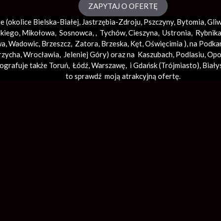
ZAPYTAJ O OFERTĘ
e (okolice
Bielska-Białej
, Jastrzębia-Zdroju, Pszczyny, Bytomia, Gl
iego, Mikołowa, Sosnowca, , Tychów, Cieszyna, Ustronia, Rybnika, 
wa
,
Wadowic
,
Brzeszcz
, Zatora,
Brzeska
,
Kęt
,
Oświęcimia
), na Podka
rzycha,
Wrocławia
, Jeleniej Góry) oraz na Kaszubach, Podlasiu, Op
tografuje także Toruń, Łódź,
Warszawę
, i Gdańsk (
Trójmiasto
), Biały
to sprawdź moją atrakcyjną ofertę.