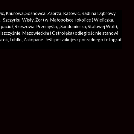
iwic, Knurowa, Sosnowca, Zabrza,
Katowic
, Radlina Dąbrowy
Szczyrku, Wisły, Żor) w Małopolsce i okolice (
Wieliczka
,
rpaciu ( Rzeszowa, Przemyśla, ,
Sandomierza
,
Stalowej Woli
),
olszczyźnie, Mazowieckim ( Ostrołęka) odległość nie stanowi
stok, Lublin,
Zakopane
. Jeśli poszukujesz porządnego fotograf