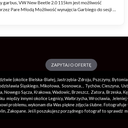
ny garbus, VW New Beetle 2.0 115km jest możliwość
przez Pare Młodą Możliwość wynajęcia Garbiego do sesji …
ZAPYTAJ O OFERTĘ
dztwie (okolice
Bielska-Białej
, Jastrzębia-Zdroju, Pszczyny, Bytomi
zisławia Śląskiego, Mikołowa, Sosnowca, , Tychów, Cieszyna, Ustr
a
, Nowego Sącza,
Krakowa
,
Wadowic
,
Brzeszcz
, Zatora,
Brzeska
,
Kę
sku między innymi okolice Legnicy, Wałbrzycha,
Wrocławia
, Jelenie
nowi problemu, wykonam dla Was piękne zdjęcia ślubne. Fotografuje 
lin,
Zakopane
. Jeśli poszukujesz porządnego fotograf to sprawdź m