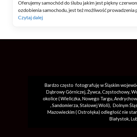
Oferujemy samochód do ślubu jakim jest piękny czerwo
ozdobienia samochodu, jest też możliwość prowadzenia 
Czytaj dalej
Bardzo często fotografuję w Śląskim wojewó
Dąbrowy Górniczej, Żywca, Częstochowy, Wod
okolice (
Wieliczka
, Nowego Targu,
Andrychow
,
Sandomierza
,
Stalowej Woli
), Dolnym Ślą
Mazowieckim ( Ostrołęka) odległość nie sta
Białystok, Lub