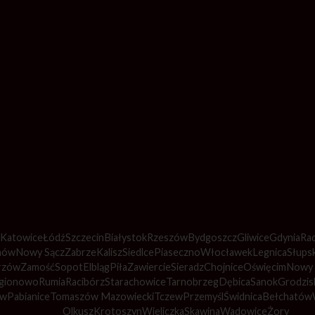
Katowice
Łódź
Szczecin
Białystok
Rzeszów
Bydgoszcz
Gliwice
Gdynia
Ra
nów
Nowy Sącz
Zabrze
Kalisz
Siedlce
Piaseczno
Włocławek
Legnica
Słups
rzów
Zamość
Sopot
Elbląg
Piła
Zawiercie
Sieradz
Chojnice
Oświęcim
Nowy 
gionowo
Rumia
Racibórz
Starachowice
Tarnobrzeg
Dębica
Sanok
Grodzis
aw
Pabianice
Tomaszów Mazowiecki
Tczew
Przemyśl
Świdnica
Bełchatów
Olkusz
Krotoszyn
Wieliczka
Skawina
Wadowice
Żory