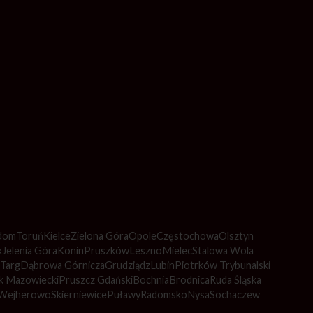
dom
Toruń
Kielce
Zielona Góra
Opole
Częstochowa
Olsztyn
k
Jelenia Góra
Konin
Pruszków
Leszno
Mielec
Stalowa Wola
Targ
Dąbrowa Górnicza
Grudziądz
Lubin
Piotrków Trybunalski
k Mazowiecki
Pruszcz Gdański
Bochnia
Brodnica
Ruda Śląska
Wejherowo
Skierniewice
Puławy
Radomsko
Nysa
Sochaczew