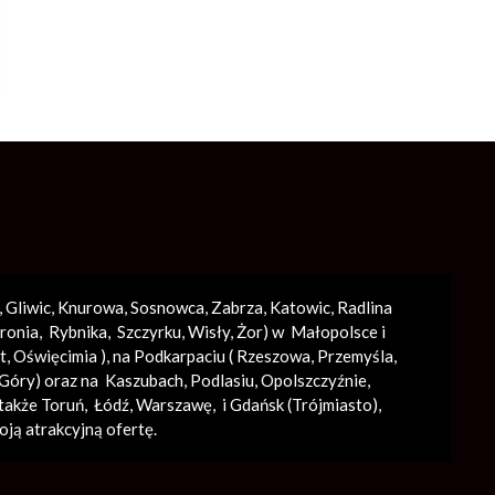
a, Gliwic, Knurowa, Sosnowca, Zabrza,
Katowic
, Radlina
onia, Rybnika, Szczyrku, Wisły, Żor) w Małopolsce i
t
,
Oświęcimia
), na Podkarpaciu ( Rzeszowa, Przemyśla,
j Góry) oraz na Kaszubach, Podlasiu, Opolszczyźnie,
także Toruń, Łódź,
Warszawę
, i Gdańsk (
Trójmiasto
),
oją atrakcyjną ofertę.