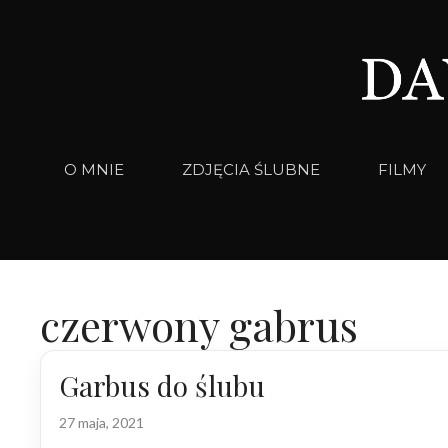
Przejdź
do
treści
O MNIE
ZDJĘCIA ŚLUBNE
FILMY
czerwony gabrus
Garbus do ślubu
27 maja, 2021