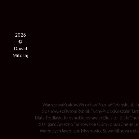
2026
©
Dawid
Mitoraj
Warszawa
Kraków
Wrocław
Poznań
Gdańsk
Lublin
Sosnowiec
Bytom
Rybnik
Tychy
Płock
Koszalin
Tar
Biała Podlaska
Krosno
Bolesławiec
Bielsko-Biała
Cho
Stargard
Gniezno
Tarnowskie Góry
Łomża
Chełm
Le
Wałbrzych
Jaworzno
Mysłowice
Suwałki
Inowrocł