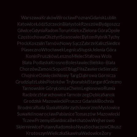
Warszawa
Kraków
Wrocław
Poznań
Gdańsk
Lublin
Katowice
Łódź
Szczecin
Białystok
Rzeszów
Bydgoszcz
Gliwice
Gdynia
Radom
Toruń
Kielce
Zielona Góra
Opole
Częstochowa
Olsztyn
Sosnowiec
Bytom
Rybnik
Tychy
Płock
Koszalin
Tarnów
Nowy Sącz
Zabrze
Kalisz
Siedlce
Piaseczno
Włocławek
Legnica
Słupsk
Jelenia Góra
Konin
Pruszków
Leszno
Mielec
Stalowa Wola
Biała Podlaska
Krosno
Bolesławiec
Bielsko-Biała
Chorzów
Zamość
Sopot
Elbląg
Piła
Zawiercie
Sieradz
Chojnice
Oświęcim
Nowy Targ
Dąbrowa Górnicza
Grudziądz
Lubin
Piotrków Trybunalski
Stargard
Gniezno
Tarnowskie Góry
Łomża
Chełm
Legionowo
Rumia
Racibórz
Starachowice
Tarnobrzeg
Dębica
Sanok
Grodzisk Mazowiecki
Pruszcz Gdański
Bochnia
Brodnica
Ruda Śląska
Wałbrzych
Jaworzno
Mysłowice
Suwałki
Inowrocław
Pabianice
Tomaszów Mazowiecki
Tczew
Przemyśl
Świdnica
Bełchatów
Wejherowo
Skierniewice
Puławy
Radomsko
Nysa
Sochaczew
Olkusz
Krotoszyn
Wieliczka
Skawina
Wadowice
Żory