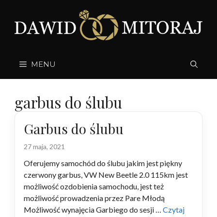
Przejdź
do
treści
MENU
garbus do ślubu
Garbus do ślubu
27 maja, 2021
Oferujemy samochód do ślubu jakim jest piękny
czerwony garbus, VW New Beetle 2.0 115km jest
możliwość ozdobienia samochodu, jest też
możliwość prowadzenia przez Pare Młodą
Możliwość wynajęcia Garbiego do sesji …
Czytaj