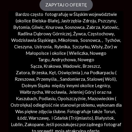
ZAPYTAJ O OFERTĘ
Bardzo często fotografuję w Śląskim województwie
(okolice
Bielska-Białej
, Jastrzębia-Zdroju, Pszczyny,
Bytomia, Gliwic, Knurowa, Sosnowca, Zabrza,
Katowic
,
Radlina Dąbrowy Górniczej, Żywca, Częstochowy,
Wodzisławia Śląskiego, Mikołowa, Sosnowca, , Tychów,
Cieszyna, Ustronia, Rybnika, Szczyrku, Wisły, Żor) w
Małopolsce i okolice (
Wieliczka
, Nowego
Targu,
Andrychowa
, Nowego
Sącza,
Krakowa
,
Wadowic
,
Brzeszcz
,
Zatora,
Brzeska
,
Kęt
,
Oświęcimia
), na Podkarpaciu (
Rzeszowa, Przemyśla, ,
Sandomierza
,
Stalowej Woli
),
Dolnym Śląsku między innymi okolice Legnicy,
Wałbrzycha,
Wrocławia
, Jeleniej Góry) oraz na
Kaszubach, Podlasiu, Opolszczyźnie, Mazowieckim (
Ostrołęka) odległość nie stanowi problemu, wykonam dla
Was piękne zdjęcia ślubne. Fotografuje także Toruń,
Łódź,
Warszawę
, i Gdańsk (
Trójmiasto
), Białystok,
Lublin,
Zakopane
. Jeśli poszukujesz porządnego fotograf
to sprawdź moją atrakcyjną ofertę.