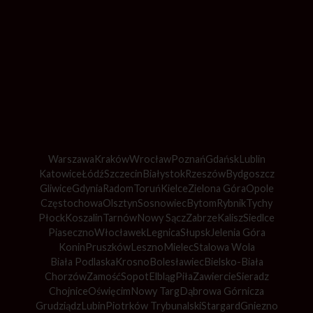
Warszawa
Kraków
Wrocław
Poznań
Gdańsk
Lublin
Katowice
Łódź
Szczecin
Białystok
Rzeszów
Bydgoszcz
Gliwice
Gdynia
Radom
Toruń
Kielce
Zielona Góra
Opole
Częstochowa
Olsztyn
Sosnowiec
Bytom
Rybnik
Tychy
Płock
Koszalin
Tarnów
Nowy Sącz
Zabrze
Kalisz
Siedlce
Piaseczno
Włocławek
Legnica
Słupsk
Jelenia Góra
Konin
Pruszków
Leszno
Mielec
Stalowa Wola
Biała Podlaska
Krosno
Bolesławiec
Bielsko-Biała
Chorzów
Zamość
Sopot
Elbląg
Piła
Zawiercie
Sieradz
Chojnice
Oświęcim
Nowy Targ
Dąbrowa Górnicza
Grudziądz
Lubin
Piotrków Trybunalski
Stargard
Gniezno