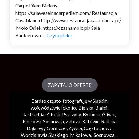
Carpe Diem Bielany
https://salaweselnacarpediem.com/ Restauracja
Casablanca http://www.restauracjacasablanca.pl/
Molo Osiek https://czasnamolo.pl/ Sala
Bankietowa …
Czytaj dalej
ZAPYTAJ O OFERTĘ
Bardzo często fotografuję w Śląskim
województwie (okolice
Bielska-Białej
,
Jastrzębia-Zdroju, Pszczyny, Bytomia, Gliwic,
Knurowa, Sosnowca, Zabrza,
Katowic
, Radlina
Dąbrowy Górniczej, Żywca, Częstochowy,
Wodzisławia Śląskiego, Mikołowa, Sosnowca, ,