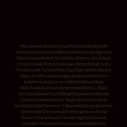
Warszawa
Kraków
Wrocław
Poznań
Gdańsk
Lublin
Katowice
Łódź
Szczecin
Białystok
Rzeszów
Bydgoszcz
Gliwice
Gdynia
Radom
Toruń
Kielce
Zielona Góra
Opole
Częstochowa
Olsztyn
Sosnowiec
Bytom
Rybnik
Tychy
Płock
Koszalin
Tarnów
Nowy Sącz
Zabrze
Kalisz
Siedlce
Piaseczno
Włocławek
Legnica
Słupsk
Jelenia Góra
Konin
Pruszków
Leszno
Mielec
Stalowa Wola
Biała Podlaska
Krosno
Bolesławiec
Bielsko-Biała
Chorzów
Zamość
Sopot
Elbląg
Piła
Zawiercie
Sieradz
Chojnice
Oświęcim
Nowy Targ
Dąbrowa Górnicza
Grudziądz
Lubin
Piotrków Trybunalski
Stargard
Gniezno
Tarnowskie Góry
Łomża
Chełm
Legionowo
Rumia
Racibórz
Starachowice
Tarnobrzeg
Dębica
Sanok
Grodzisk Mazowiecki
Pruszcz Gdański
Bochnia