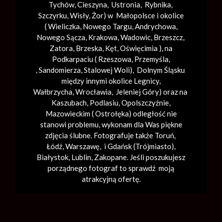
Tychów, Cieszyna, Ustronia, Rybnika,
Szczyrku, Wisły, Żor) w Małopolsce i okolice
(
Wieliczka
, Nowego Targu,
Andrychowa
,
Nowego Sącza,
Krakowa
,
Wadowic
,
Brzeszcz
,
Zatora,
Brzeska
,
Kęt
,
Oświęcimia
), na
Podkarpaciu ( Rzeszowa, Przemyśla,
,
Sandomierza
,
Stalowej Woli
), Dolnym Śląsku
między innymi okolice Legnicy,
Wałbrzycha,
Wrocławia
, Jeleniej Góry) oraz na
Kaszubach, Podlasiu, Opolszczyźnie,
Mazowieckim ( Ostrołęka) odległość nie
stanowi problemu, wykonam dla Was piękne
zdjęcia ślubne. Fotografuje także Toruń,
Łódź,
Warszawę
, i Gdańsk (
Trójmiasto
),
Białystok, Lublin,
Zakopane
. Jeśli poszukujesz
porządnego fotograf to sprawdź moją
atrakcyjną ofertę.