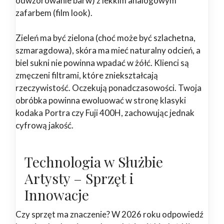
odwzorowanie barw) z lekkim analogowym
zafarbem (film look).
Zieleń ma być zielona (choć może być szlachetna,
szmaragdowa), skóra ma mieć naturalny odcień, a
biel sukni nie powinna wpadać w żółć. Klienci są
zmęczeni filtrami, które zniekształcają
rzeczywistość. Oczekują ponadczasowości. Twoja
obróbka powinna ewoluować w stronę klasyki
kodaka Portra czy Fuji 400H, zachowując jednak
cyfrową jakość.
Technologia w Służbie
Artysty – Sprzęt i
Innowacje
Czy sprzęt ma znaczenie? W 2026 roku odpowiedź