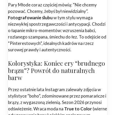
Pary Młode coraz częściej mówią: “Nie chcemy
pozować. Chcemy, żebyś był niewidzialny”.
Fotografowanie ślubu
w tym stylu wymaga
niezwykłej spostrzegawczości i antycypacji. Chodzi
o łapanie mikro-momentów: wzruszenia babci,
rozlanego szampana, śmiechu do łez. To odejście od
“Pinterestowych”, idealnych kadrów na rzecz
surowej prawdy i autentyczności.
Kolorystyka: Koniec ery “brudnego
brązu”? Powrót do naturalnych
barw
Przez ostatnie lata Instagram zalewały zdjęcia w
stylistyce “boho”, zdominowane przez pomarańcze i
brązy, z wygaszoną zielenią. Sezon 2026 przynosi
odświeżenie. Wraca moda na
True to Color
(wierne