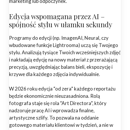
marketing lub odpoczynek.
Edycja wspomagana przez AI –
spójność stylu w ułamku sekundy
Programy do edycji (np. ImagenAI, Neural, czy
wbudowane funkcje Lightrooma) uczą się Twojego
stylu. Analizują tysiące Twoich wcześniejszych zdjęć
i nakładają edycję na nowy materiał z przerażającą
precyzją, uwzględniając balans bieli, ekspozycję i
krzywe dla każdego zdjęcia indywidualnie.
W 2026 roku edycja “od zera” każdego reportażu
będzie ekonomicznie nieuzasadniona. Rolą
fotografa staje się rola “Art Directora”, który
nadzoruje pracę AI i wprowadza finalne,
artystyczne szlify. To pozwala na oddanie
gotowego materiału klientowi w tydzień, a nie w