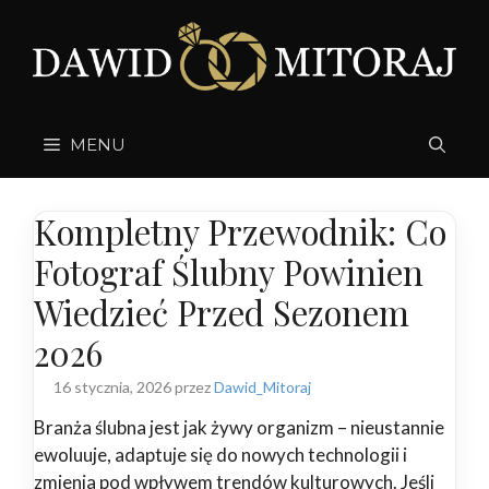
Przejdź
do
treści
MENU
Kompletny Przewodnik: Co
Fotograf Ślubny Powinien
Wiedzieć Przed Sezonem
2026
16 stycznia, 2026
przez
Dawid_Mitoraj
Branża ślubna jest jak żywy organizm – nieustannie
ewoluuje, adaptuje się do nowych technologii i
zmienia pod wpływem trendów kulturowych. Jeśli