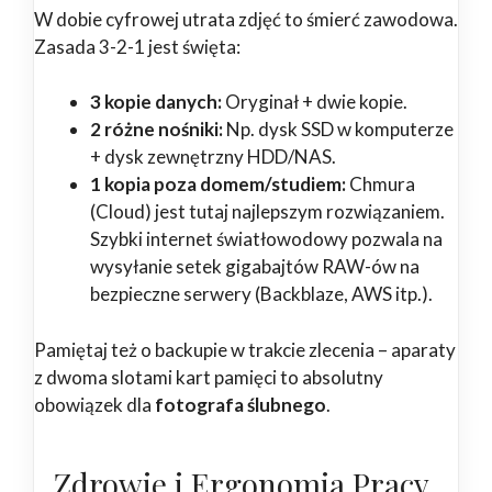
W dobie cyfrowej utrata zdjęć to śmierć zawodowa.
Zasada 3-2-1 jest święta:
3 kopie danych:
Oryginał + dwie kopie.
2 różne nośniki:
Np. dysk SSD w komputerze
+ dysk zewnętrzny HDD/NAS.
1 kopia poza domem/studiem:
Chmura
(Cloud) jest tutaj najlepszym rozwiązaniem.
Szybki internet światłowodowy pozwala na
wysyłanie setek gigabajtów RAW-ów na
bezpieczne serwery (Backblaze, AWS itp.).
Pamiętaj też o backupie w trakcie zlecenia – aparaty
z dwoma slotami kart pamięci to absolutny
obowiązek dla
fotografa ślubnego
.
Zdrowie i Ergonomia Pracy