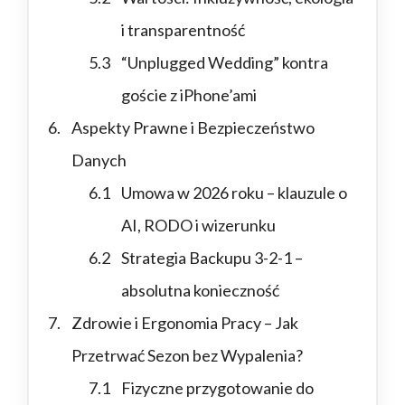
i transparentność
“Unplugged Wedding” kontra
goście z iPhone’ami
Aspekty Prawne i Bezpieczeństwo
Danych
Umowa w 2026 roku – klauzule o
AI, RODO i wizerunku
Strategia Backupu 3-2-1 –
absolutna konieczność
Zdrowie i Ergonomia Pracy – Jak
Przetrwać Sezon bez Wypalenia?
Fizyczne przygotowanie do