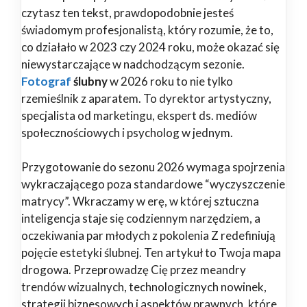
czytasz ten tekst, prawdopodobnie jesteś
świadomym profesjonalistą, który rozumie, że to,
co działało w 2023 czy 2024 roku, może okazać się
niewystarczające w nadchodzącym sezonie.
Fotograf
ślubny
w 2026 roku to nie tylko
rzemieślnik z aparatem. To dyrektor artystyczny,
specjalista od marketingu, ekspert ds. mediów
społecznościowych i psycholog w jednym.
Przygotowanie do sezonu 2026 wymaga spojrzenia
wykraczającego poza standardowe “wyczyszczenie
matrycy”. Wkraczamy w erę, w której sztuczna
inteligencja staje się codziennym narzędziem, a
oczekiwania par młodych z pokolenia Z redefiniują
pojęcie estetyki ślubnej. Ten artykuł to Twoja mapa
drogowa. Przeprowadzę Cię przez meandry
trendów wizualnych, technologicznych nowinek,
strategii biznesowych i aspektów prawnych, które