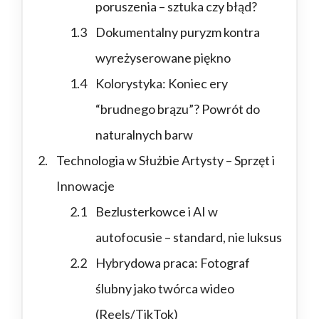
poruszenia – sztuka czy błąd?
Dokumentalny puryzm kontra
wyreżyserowane piękno
Kolorystyka: Koniec ery
“brudnego brązu”? Powrót do
naturalnych barw
Technologia w Służbie Artysty – Sprzęt i
Innowacje
Bezlusterkowce i AI w
autofocusie – standard, nie luksus
Hybrydowa praca: Fotograf
ślubny jako twórca wideo
(Reels/TikTok)