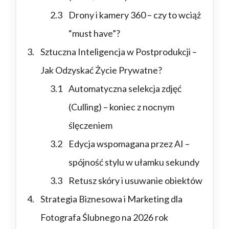
Drony i kamery 360 – czy to wciąż
“must have”?
Sztuczna Inteligencja w Postprodukcji –
Jak Odzyskać Życie Prywatne?
Automatyczna selekcja zdjęć
(Culling) – koniec z nocnym
ślęczeniem
Edycja wspomagana przez AI –
spójność stylu w ułamku sekundy
Retusz skóry i usuwanie obiektów
Strategia Biznesowa i Marketing dla
Fotografa Ślubnego na 2026 rok