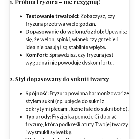
1. Próbna fryzura – nie rezygnuj!
Testowanie trwałości:
Zobaczysz, czy
fryzura przetrwa wiele godzin.
Dopasowanie do welonu/ozdób:
Upewnisz
się, że welon, spinki, wianek czy grzebień
idealnie pasują i są stabilnie wpięte.
Komfort:
Sprawdzisz, czy fryzura jest
wygodna i nie powoduje dyskomfortu.
2. Styl dopasowany do sukni i twarzy
Spójność:
Fryzura powinna harmonizować ze
stylem sukni (np. upięcie do sukni z
odkrytymi plecami, luźne fale do sukni boho).
Typ urody:
Fryzjerka pomoże Ci dobrać
fryzurę, która podkreśli atuty Twojej twarzy
i wysmukli sylwetkę.