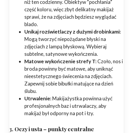
niż ten codzienny. Obiektyw “pochłania”
część koloru, więc zbyt delikatny makijaż
sprawi, że na zdjęciach będziesz wyglądać
blado.
Unikaj rozświetlaczy z dużymi drobinkami:
Mogą tworzyć niepożądane błyski na
zdjęciach z lampą błyskową. Wybieraj
subtelne, satynowe wykończenia.
Matowe wykończenie strefy T:
Czoło, nos i
broda powinny być matowe, aby uniknąć
nieestetycznego świecenia na zdjęciach.
Zapewnij sobie bibułki matujące na dzień
ślubu.
Utrwalenie:
Makijażystka powinna użyć
profesjonalnych baz i utrwalaczy, aby
makijaż był odporny na pot i łzy.
3. Oczy i usta – punkty centralne