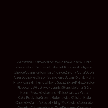
Warszawa
Kraków
Wrocław
Poznań
Gdańsk
Lublin
Katowice
Łódź
Szczecin
Białystok
Rzeszów
Bydgoszcz
Gliwice
Gdynia
Radom
Toruń
Kielce
Zielona Góra
Opole
Częstochowa
Olsztyn
Sosnowiec
Bytom
Rybnik
Tychy
Płock
Koszalin
Tarnów
Nowy Sącz
Zabrze
Kalisz
Siedlce
Piaseczno
Włocławek
Legnica
Słupsk
Jelenia Góra
Konin
Pruszków
Leszno
Mielec
Stalowa Wola
Biała Podlaska
Krosno
Bolesławiec
Bielsko-Biała
Chorzów
Zamość
Sopot
Elbląg
Piła
Zawiercie
Sieradz
Chojnice
Oświęcim
Nowy Targ
Dąbrowa Górnicza