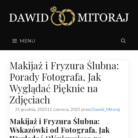
Przejdź
do
treści
MENU
Makijaż i Fryzura Ślubna:
Porady Fotografa, Jak
Wyglądać Pięknie na
Zdjęciach
21 grudnia, 2025
11 czerwca, 2025
przez
Dawid_Mitoraj
Makijaż i Fryzura Ślubna:
Wskazówki od Fotografa, Jak