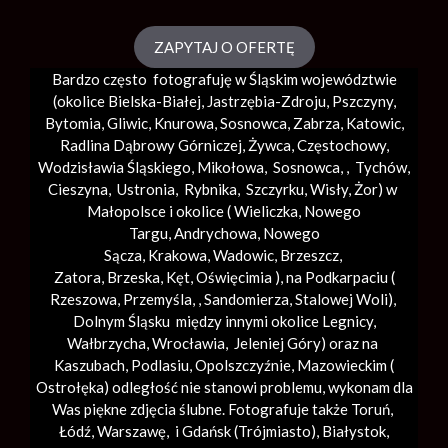
ZAPYTAJ O OFERTĘ
Bardzo często fotografuję w Śląskim województwie
(okolice
Bielska-Białej
, Jastrzębia-Zdroju, Pszczyny,
Bytomia, Gliwic, Knurowa, Sosnowca, Zabrza,
Katowic
,
Radlina Dąbrowy Górniczej, Żywca, Częstochowy,
Wodzisławia Śląskiego, Mikołowa, Sosnowca, , Tychów,
Cieszyna, Ustronia, Rybnika, Szczyrku, Wisły, Żor) w
Małopolsce i okolice (
Wieliczka
, Nowego
Targu,
Andrychowa
, Nowego
Sącza,
Krakowa
,
Wadowic
,
Brzeszcz
,
Zatora,
Brzeska
,
Kęt
,
Oświęcimia
), na Podkarpaciu (
Rzeszowa, Przemyśla, ,
Sandomierza
,
Stalowej Woli
),
Dolnym Śląsku między innymi okolice Legnicy,
Wałbrzycha,
Wrocławia
, Jeleniej Góry) oraz na
Kaszubach, Podlasiu, Opolszczyźnie, Mazowieckim (
Ostrołęka) odległość nie stanowi problemu, wykonam dla
Was piękne zdjęcia ślubne. Fotografuje także Toruń,
Łódź,
Warszawę
, i Gdańsk (
Trójmiasto
), Białystok,