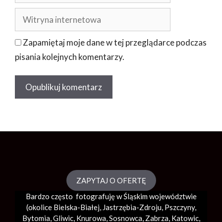
Zapamiętaj moje dane w tej przeglądarce podczas
pisania kolejnych komentarzy.
ZAPYTAJ O OFERTĘ
Bardzo często fotografuję w Śląskim województwie
(okolice
Bielska-Białej
, Jastrzębia-Zdroju, Pszczyny,
Bytomia, Gliwic, Knurowa, Sosnowca, Zabrza,
Katowic
,