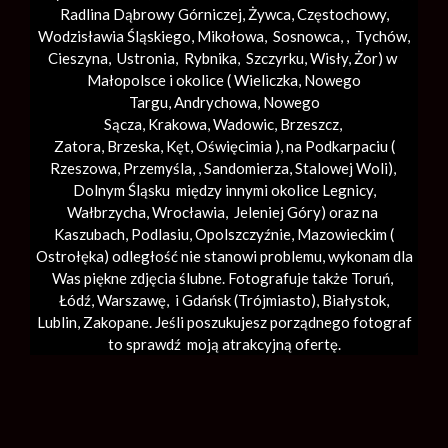
Radlina Dąbrowy Górniczej, Żywca, Częstochowy,
Wodzisławia Śląskiego, Mikołowa, Sosnowca, , Tychów,
Cieszyna, Ustronia, Rybnika, Szczyrku, Wisły, Żor) w
Małopolsce i okolice (
Wieliczka
, Nowego
Targu,
Andrychowa
, Nowego
Sącza,
Krakowa
,
Wadowic
,
Brzeszcz
,
Zatora,
Brzeska
,
Kęt
,
Oświęcimia
), na Podkarpaciu (
Rzeszowa, Przemyśla, ,
Sandomierza
,
Stalowej Woli
),
Dolnym Śląsku między innymi okolice Legnicy,
Wałbrzycha,
Wrocławia
, Jeleniej Góry) oraz na
Kaszubach, Podlasiu, Opolszczyźnie, Mazowieckim (
Ostrołęka) odległość nie stanowi problemu, wykonam dla
Was piękne zdjęcia ślubne. Fotografuje także Toruń,
Łódź,
Warszawę
, i Gdańsk (
Trójmiasto
), Białystok,
Lublin,
Zakopane
. Jeśli poszukujesz porządnego fotograf
to sprawdź moją atrakcyjną ofertę.