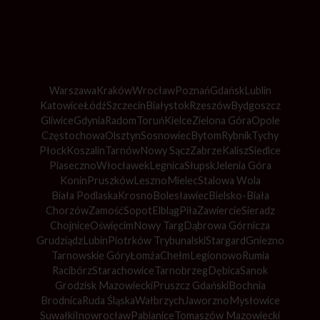
Warszawa
Kraków
Wrocław
Poznań
Gdańsk
Lublin
Katowice
Łódź
Szczecin
Białystok
Rzeszów
Bydgoszcz
Gliwice
Gdynia
Radom
Toruń
Kielce
Zielona Góra
Opole
Częstochowa
Olsztyn
Sosnowiec
Bytom
Rybnik
Tychy
Płock
Koszalin
Tarnów
Nowy Sącz
Zabrze
Kalisz
Siedlce
Piaseczno
Włocławek
Legnica
Słupsk
Jelenia Góra
Konin
Pruszków
Leszno
Mielec
Stalowa Wola
Biała Podlaska
Krosno
Bolesławiec
Bielsko-Biała
Chorzów
Zamość
Sopot
Elbląg
Piła
Zawiercie
Sieradz
Chojnice
Oświęcim
Nowy Targ
Dąbrowa Górnicza
Grudziądz
Lubin
Piotrków Trybunalski
Stargard
Gniezno
Tarnowskie Góry
Łomża
Chełm
Legionowo
Rumia
Racibórz
Starachowice
Tarnobrzeg
Dębica
Sanok
Grodzisk Mazowiecki
Pruszcz Gdański
Bochnia
Brodnica
Ruda Śląska
Wałbrzych
Jaworzno
Mysłowice
Suwałki
Inowrocław
Pabianice
Tomaszów Mazowiecki