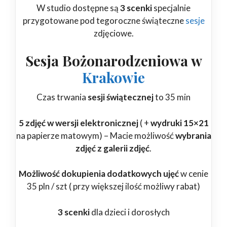
W studio dostępne są
3 scenki
specjalnie
przygotowane pod tegoroczne świąteczne
sesje
zdjęciowe.
Sesja Bożonarodzeniowa w
Krakowie
Czas trwania
sesji świątecznej
to 35 min
5 zdjęć w wersji
elektronicznej
( +
wydruki 15×21
na papierze matowym) – Macie możliwość
wybrania
zdjęć z galerii zdjęć
.
Możliwość dokupienia dodatkowych ujęć
w cenie
35 pln / szt ( przy większej ilość możliwy rabat)
3 scenki
dla dzieci i dorosłych