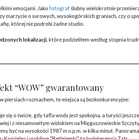
ielkimi emocjami. Jako
fotograf
ślubny wielokrotnie przemierza
czy marzycie o surowych, wysokogórskich graniach, czy o spok
ię, której nie podrobi żadne studio.
dzonych lokalizacji
, które podzieliłem według stopnia trudn
 Efekt “WOW” gwarantowany
 w piersiach rozmachem, te miejsca są bezkonkurencyjne:
je się o świcie, gdy tafla wody jest spokojna, a turyści jeszcze
wiej i z niesamowitym widokiem na Mięguszowieckie Szczyty
emy być na wysokości 1987 m n.p.m. w kilka minut. Panorama
 Kościelec i urokliwe “Betlejemki” to kwintesencja Tatr.