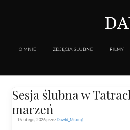
Przejdź
do
treści
O MNIE
ZDJĘCIA ŚLUBNE
FILMY
Sesja ślubna w Tatrac
marzeń
16 lutego, 2026
przez
Dawid_Mitoraj