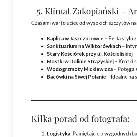
5. Klimat Zakopiański – Ar
Czasami warto uciec od wysokich szczytów na rz
Kaplica w Jaszczurówce
– Perła stylu 
Sanktuarium na Wiktorówkach
– Intym
Stary Kościółek przy ul. Kościeliskiej
–
Mostki w Dolinie Strążyskiej
– Krótki 
Wodogrzmoty Mickiewicza
– Potęga 
Bacówki na Siwej Polanie
– Idealne na s
Kilka porad od fotografa:
Logistyka:
Pamiętajcie o wygodnych but