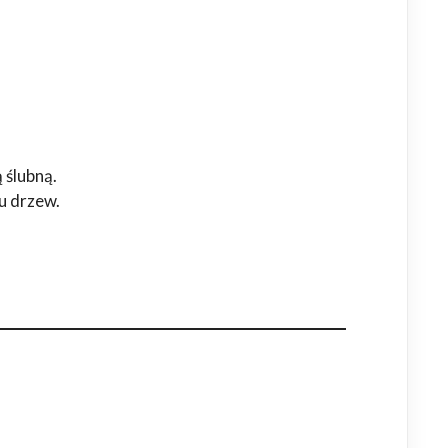
 ślubną.
u drzew.