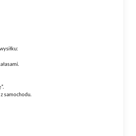
wysiłku:
załasami.
”.
o z samochodu.