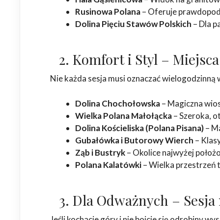
Rusinowa Polana
– Oferuje prawdopodo
Dolina Pięciu Stawów Polskich
– Dla p
2. Komfort i Styl – Miejsc
Nie każda sesja musi oznaczać wielogodzinną w
Dolina Chochołowska
– Magiczna wiosn
Wielka Polana Małołącka
– Szeroka, o
Dolina Kościeliska (Polana Pisana)
– Ma
Gubałówka i Butorowy Wierch
– Klasy
Ząb i Bustryk
– Okolice najwyżej położ
Polana Kalatówki
– Wielka przestrzeń 
3. Dla Odważnych – Sesja 
Jeśli kochacie góry i nie boicie się odrobiny wy