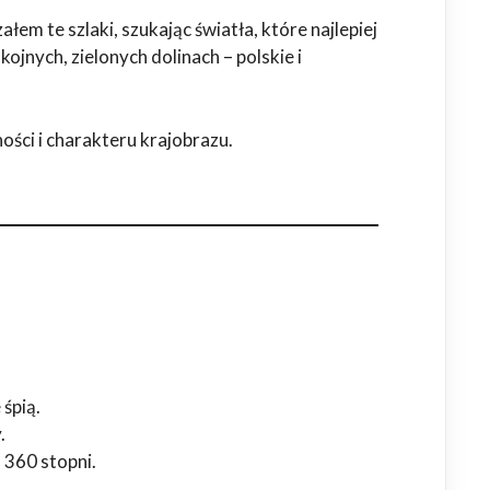
łem te szlaki, szukając światła, które najlepiej
ojnych, zielonych dolinach – polskie i
ości i charakteru krajobrazu.
 śpią.
.
 360 stopni.