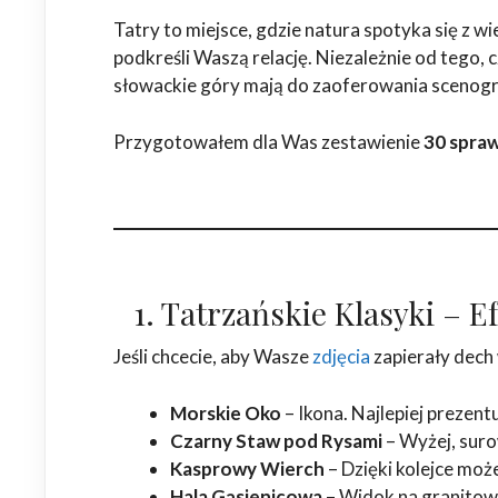
Tatry to miejsce, gdzie natura spotyka się z w
podkreśli Waszą relację. Niezależnie od tego, 
słowackie góry mają do zaoferowania scenograf
Przygotowałem dla Was zestawienie
30 spraw
1. Tatrzańskie Klasyki –
Jeśli chcecie, aby Wasze
zdjęcia
zapierały dech
Morskie Oko
– Ikona. Najlepiej prezentu
Czarny Staw pod Rysami
– Wyżej, suro
Kasprowy Wierch
– Dzięki kolejce moż
Hala Gąsienicowa
– Widok na granitowy