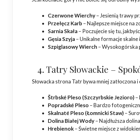
Czerwone Wierchy
– Jesienią trawy pr
Przełęcz Karb
– Najlepsze miejsce na zd
Sarnia Skała
– Poczujecie się tu, jakby
Gęsia Szyja
– Unikalne formacje skalne i
Szpiglasowy Wierch
– Wysokogórska pr
4. Tatry Słowackie – Spokó
Słowacka strona Tatr bywa mniej zatłoczona i of
Štrbské Pleso (Szczyrbskie Jezioro)
– 
Popradské Pleso
– Bardzo fotogeniczne
Skalnaté Pleso (Łomnicki Staw)
– Suro
Dolina Białej Wody
– Najdłuższa dolin
Hrebienok
– Świetne miejsce z widokie