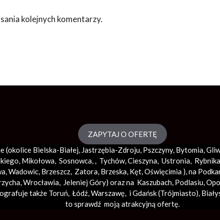
sania kolejnych komentarzy.
ZAPYTAJ O OFERTĘ
e (okolice
Bielska-Białej
, Jastrzębia-Zdroju, Pszczyny, Bytomia, Gl
iego, Mikołowa, Sosnowca, , Tychów, Cieszyna, Ustronia, Rybnika, 
wa
,
Wadowic
,
Brzeszcz
, Zatora,
Brzeska
,
Kęt
,
Oświęcimia
), na Podka
rzycha,
Wrocławia
, Jeleniej Góry) oraz na Kaszubach, Podlasiu, Op
tografuje także Toruń, Łódź,
Warszawę
, i Gdańsk (
Trójmiasto
), Biały
to sprawdź moją atrakcyjną ofertę.