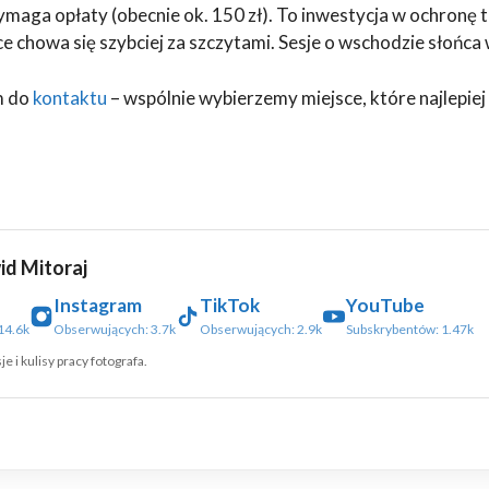
ga opłaty (obecnie ok. 150 zł). To inwestycja w ochronę te
 chowa się szybciej za szczytami. Sesje o wschodzie słońca 
m do
kontaktu
– wspólnie wybierzemy miejsce, które najlepiej
id Mitoraj
Instagram
TikTok
YouTube
14.6k
Obserwujących: 3.7k
Obserwujących: 2.9k
Subskrybentów: 1.47k
e i kulisy pracy fotografa.