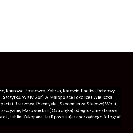
iwic, Knurowa, Sosnowca, Zabrza,
Katowic
, Radlina Dąbrowy
Szczyrku, Wisły, Żor) w Małopolsce i okolice (
Wieliczka
,
rpaciu ( Rzeszowa, Przemyśla, ,
Sandomierza
,
Stalowej Woli
),
olszczyźnie, Mazowieckim ( Ostrołęka) odległość nie stanowi
stok, Lublin,
Zakopane
. Jeśli poszukujesz porządnego fotograf