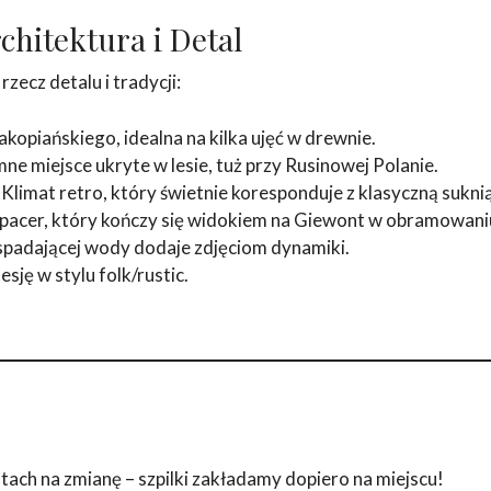
chitektura i Detal
ecz detalu i tradycji:
zakopiańskiego, idealna na kilka ujęć w drewnie.
ne miejsce ukryte w lesie, tuż przy Rusinowej Polanie.
 Klimat retro, który świetnie koresponduje z klasyczną suknią
spacer, który kończy się widokiem na Giewont w obramowani
spadającej wody dodaje zdjęciom dynamiki.
esję w stylu folk/rustic.
ach na zmianę – szpilki zakładamy dopiero na miejscu!