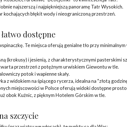
bnie najszerszą i najpiękniejszą panoramę Tatr Wysokich.
ar kochających błękit wody i nieograniczoną przestrzeń.
a łatwo dostępne
spinaczkę. Te miejsca oferują genialne tło przy minimalnym 
ą (krokusy) i jesienią, z charakterystycznymi pasterskimi s
twarta przestrzeń z potężnym urwiskiem Giewontu w tle.
lowniczy potok i wapienne skały.
ka z widokiem na śpiącego rycerza, idealna na “złotą godzinę
onych miejscowości w Polsce oferują widoki dostępne prost
tuż obok Kuźnic, z pięknym Hotelem Górskim w tle.
na szczycie
siłku (oraz wiatru we włosach), te punkty są dla Was: