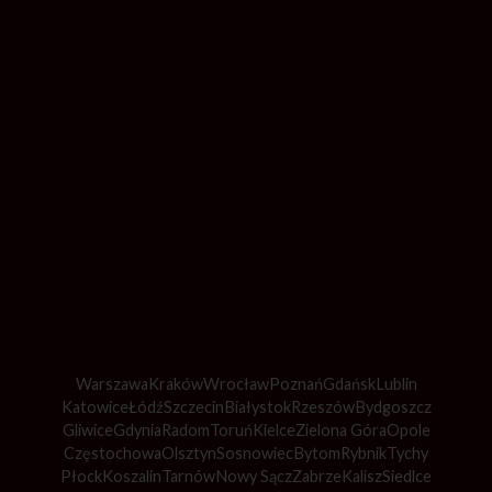
Warszawa
Kraków
Wrocław
Poznań
Gdańsk
Lublin
Katowice
Łódź
Szczecin
Białystok
Rzeszów
Bydgoszcz
Gliwice
Gdynia
Radom
Toruń
Kielce
Zielona Góra
Opole
Częstochowa
Olsztyn
Sosnowiec
Bytom
Rybnik
Tychy
Płock
Koszalin
Tarnów
Nowy Sącz
Zabrze
Kalisz
Siedlce