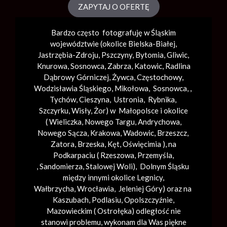
ZAPYTAJ O OFERTĘ
Bardzo często fotografuję w Śląskim
województwie (okolice
Bielska-Białej
,
Jastrzębia-Zdroju, Pszczyny, Bytomia, Gliwic,
Knurowa, Sosnowca, Zabrza,
Katowic
, Radlina
Dąbrowy Górniczej, Żywca, Częstochowy,
Wodzisławia Śląskiego, Mikołowa, Sosnowca, ,
Tychów, Cieszyna, Ustronia, Rybnika,
Szczyrku, Wisły, Żor) w Małopolsce i okolice
(
Wieliczka
, Nowego Targu,
Andrychowa
,
Nowego Sącza,
Krakowa
,
Wadowic
,
Brzeszcz
,
Zatora,
Brzeska
,
Kęt
,
Oświęcimia
), na
Podkarpaciu ( Rzeszowa, Przemyśla,
,
Sandomierza
,
Stalowej Woli
), Dolnym Śląsku
między innymi okolice Legnicy,
Wałbrzycha,
Wrocławia
, Jeleniej Góry) oraz na
Kaszubach, Podlasiu, Opolszczyźnie,
Mazowieckim ( Ostrołęka) odległość nie
stanowi problemu, wykonam dla Was piękne