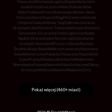
Piaseczno
Włocławek
Legnica
Słupsk
Jelenia Góra
Konin
Pruszków
Leszno
Mielec
Stalowa Wola
Biała Podlaska
Krosno
Bolesławiec
Bielsko-Biała
Chorzów
Zamość
Sopot
Elbląg
Piła
Zawiercie
Sieradz
Chojnice
Oświęcim
Nowy Targ
Dąbrowa Górnicza
Grudziądz
Lubin
Piotrków Trybunalski
Stargard
Gniezno
Tarnowskie Góry
Łomża
Chełm
Legionowo
Rumia
Racibórz
Starachowice
Tarnobrzeg
Dębica
Sanok
Grodzisk Mazowiecki
Pruszcz Gdański
Bochnia
Brodnica
Ruda Śląska
Wałbrzych
Jaworzno
Mysłowice
Suwałki
Inowrocław
Pabianice
Tomaszów Mazowiecki
Tczew
Przemyśl
Świdnica
Bełchatów
Wejherowo
Skierniewice
Puławy
Radomsko
Nysa
Sochaczew
Olkusz
Krotoszyn
Wieliczka
Skawina
Wadowice
Żory
Pokaż więcej (460+ miast)
2026 © Dawid Mitoraj