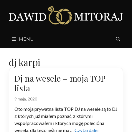
Przejdź
do
treści
MENU
dj karpi
Dj na wesele – moja TOP
lista
9 maja, 2020
Oto moja prywatna lista TOP DJ na wesele są to DJ
z których już miałem poznać, z którymi
współpracowałem i których mogę polecić na
wesela, dla tego jeśli nie ma …
Czytaj dalej