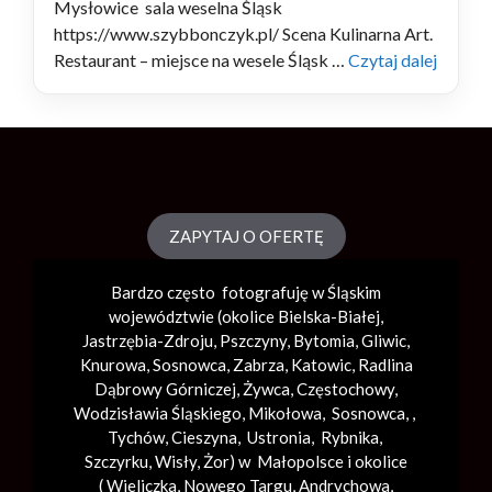
Mysłowice sala weselna Śląsk
https://www.szybbonczyk.pl/ Scena Kulinarna Art.
Restaurant – miejsce na wesele Śląsk …
Czytaj dalej
ZAPYTAJ O OFERTĘ
Bardzo często fotografuję w Śląskim
województwie (okolice
Bielska-Białej
,
Jastrzębia-Zdroju, Pszczyny, Bytomia, Gliwic,
Knurowa, Sosnowca, Zabrza,
Katowic
, Radlina
Dąbrowy Górniczej, Żywca, Częstochowy,
Wodzisławia Śląskiego, Mikołowa, Sosnowca, ,
Tychów, Cieszyna, Ustronia, Rybnika,
Szczyrku, Wisły, Żor) w Małopolsce i okolice
(
Wieliczka
, Nowego Targu,
Andrychowa
,