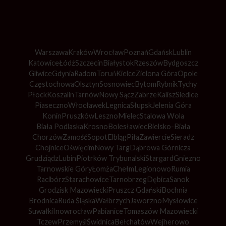
Warszawa
Kraków
Wrocław
Poznań
Gdańsk
Lublin
Katowice
Łódź
Szczecin
Białystok
Rzeszów
Bydgoszcz
Gliwice
Gdynia
Radom
Toruń
Kielce
Zielona Góra
Opole
Częstochowa
Olsztyn
Sosnowiec
Bytom
Rybnik
Tychy
Płock
Koszalin
Tarnów
Nowy Sącz
Zabrze
Kalisz
Siedlce
Piaseczno
Włocławek
Legnica
Słupsk
Jelenia Góra
Konin
Pruszków
Leszno
Mielec
Stalowa Wola
Biała Podlaska
Krosno
Bolesławiec
Bielsko-Biała
Chorzów
Zamość
Sopot
Elbląg
Piła
Zawiercie
Sieradz
Chojnice
Oświęcim
Nowy Targ
Dąbrowa Górnicza
Grudziądz
Lubin
Piotrków Trybunalski
Stargard
Gniezno
Tarnowskie Góry
Łomża
Chełm
Legionowo
Rumia
Racibórz
Starachowice
Tarnobrzeg
Dębica
Sanok
Grodzisk Mazowiecki
Pruszcz Gdański
Bochnia
Brodnica
Ruda Śląska
Wałbrzych
Jaworzno
Mysłowice
Suwałki
Inowrocław
Pabianice
Tomaszów Mazowiecki
Tczew
Przemyśl
Świdnica
Bełchatów
Wejherowo