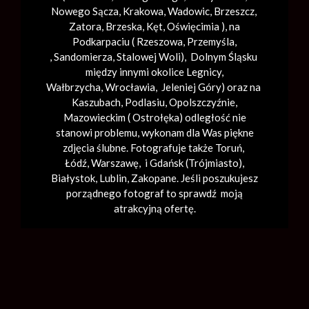
Nowego Sącza,
Krakowa
,
Wadowic
,
Brzeszcz
,
Zatora,
Brzeska
,
Kęt
,
Oświęcimia
), na
Podkarpaciu ( Rzeszowa, Przemyśla,
,
Sandomierza
,
Stalowej Woli
), Dolnym Śląsku
między innymi okolice Legnicy,
Wałbrzycha,
Wrocławia
, Jeleniej Góry) oraz na
Kaszubach, Podlasiu, Opolszczyźnie,
Mazowieckim ( Ostrołęka) odległość nie
stanowi problemu, wykonam dla Was piękne
zdjęcia ślubne. Fotografuje także Toruń,
Łódź,
Warszawę
, i Gdańsk (
Trójmiasto
),
Białystok, Lublin,
Zakopane
. Jeśli poszukujesz
porządnego fotograf to sprawdź moją
atrakcyjną ofertę.