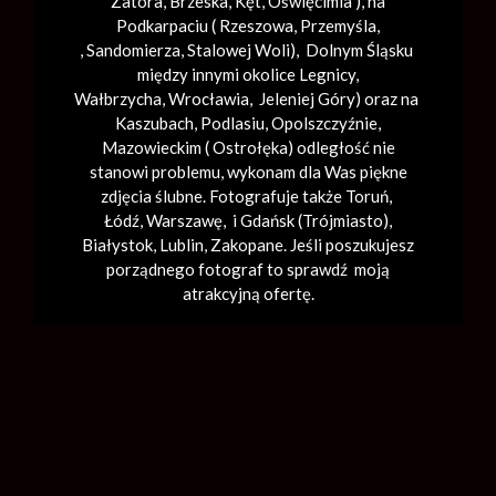
Zatora,
Brzeska
,
Kęt
,
Oświęcimia
), na
Podkarpaciu ( Rzeszowa, Przemyśla,
,
Sandomierza
,
Stalowej Woli
), Dolnym Śląsku
między innymi okolice Legnicy,
Wałbrzycha,
Wrocławia
, Jeleniej Góry) oraz na
Kaszubach, Podlasiu, Opolszczyźnie,
Mazowieckim ( Ostrołęka) odległość nie
stanowi problemu, wykonam dla Was piękne
zdjęcia ślubne. Fotografuje także Toruń,
Łódź,
Warszawę
, i Gdańsk (
Trójmiasto
),
Białystok, Lublin,
Zakopane
. Jeśli poszukujesz
porządnego fotograf to sprawdź moją
atrakcyjną ofertę.