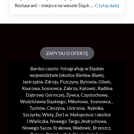
Restaurant – miejsce na wesele Śląsk …
Czytaj dalej
ZAPYTAJ O OFERTĘ
Bardzo często fotografuję w Śląskim
województwie (okolice
Bielska-Białej
,
Jastrzębia-Zdroju, Pszczyny, Bytomia, Gliwic,
Knurowa, Sosnowca, Zabrza,
Katowic
, Radlina
Dąbrowy Górniczej, Żywca, Częstochowy,
Wodzisławia Śląskiego, Mikołowa, Sosnowca, ,
Tychów, Cieszyna, Ustronia, Rybnika,
Szczyrku, Wisły, Żor) w Małopolsce i okolice
(
Wieliczka
, Nowego Targu,
Andrychowa
,
Nowego Sącza,
Krakowa
,
Wadowic
,
Brzeszcz
,