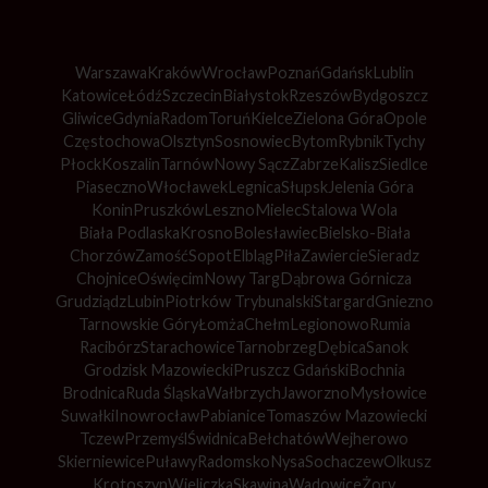
Warszawa
Kraków
Wrocław
Poznań
Gdańsk
Lublin
Katowice
Łódź
Szczecin
Białystok
Rzeszów
Bydgoszcz
Gliwice
Gdynia
Radom
Toruń
Kielce
Zielona Góra
Opole
Częstochowa
Olsztyn
Sosnowiec
Bytom
Rybnik
Tychy
Płock
Koszalin
Tarnów
Nowy Sącz
Zabrze
Kalisz
Siedlce
Piaseczno
Włocławek
Legnica
Słupsk
Jelenia Góra
Konin
Pruszków
Leszno
Mielec
Stalowa Wola
Biała Podlaska
Krosno
Bolesławiec
Bielsko-Biała
Chorzów
Zamość
Sopot
Elbląg
Piła
Zawiercie
Sieradz
Chojnice
Oświęcim
Nowy Targ
Dąbrowa Górnicza
Grudziądz
Lubin
Piotrków Trybunalski
Stargard
Gniezno
Tarnowskie Góry
Łomża
Chełm
Legionowo
Rumia
Racibórz
Starachowice
Tarnobrzeg
Dębica
Sanok
Grodzisk Mazowiecki
Pruszcz Gdański
Bochnia
Brodnica
Ruda Śląska
Wałbrzych
Jaworzno
Mysłowice
Suwałki
Inowrocław
Pabianice
Tomaszów Mazowiecki
Tczew
Przemyśl
Świdnica
Bełchatów
Wejherowo
Skierniewice
Puławy
Radomsko
Nysa
Sochaczew
Olkusz
Krotoszyn
Wieliczka
Skawina
Wadowice
Żory