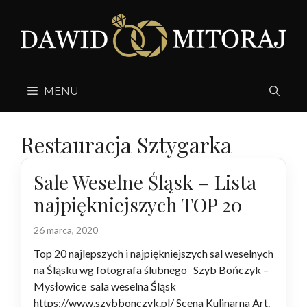
Przejdź
do
treści
MENU
Restauracja Sztygarka
Sale Weselne Śląsk – Lista
najpiękniejszych TOP 20
26 marca, 2020
Top 20 najlepszych i najpiękniejszych sal weselnych
na Śląsku wg fotografa ślubnego Szyb Bończyk –
Mysłowice sala weselna Śląsk
https://www.szybbonczyk.pl/ Scena Kulinarna Art.